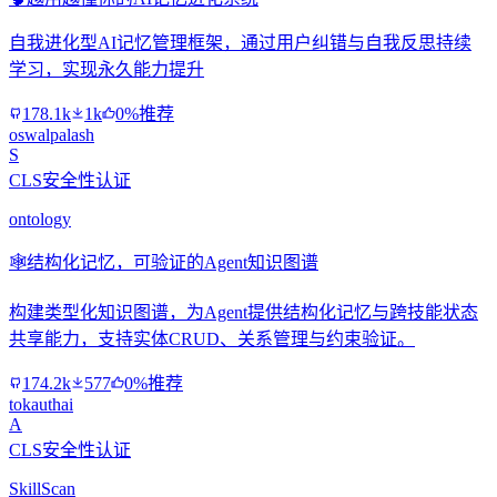
自我进化型AI记忆管理框架，通过用户纠错与自我反思持续
学习，实现永久能力提升
178.1k
1k
0%推荐
oswalpalash
S
CLS安全性认证
ontology
🕸️
结构化记忆，可验证的Agent知识图谱
构建类型化知识图谱，为Agent提供结构化记忆与跨技能状态
共享能力，支持实体CRUD、关系管理与约束验证。
174.2k
577
0%推荐
tokauthai
A
CLS安全性认证
SkillScan