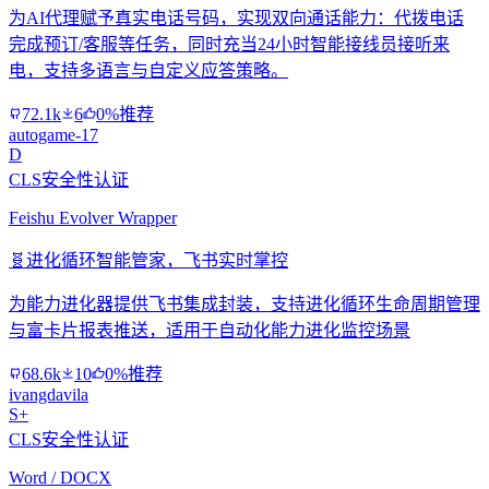
为AI代理赋予真实电话号码，实现双向通话能力：代拨电话
完成预订/客服等任务，同时充当24小时智能接线员接听来
电，支持多语言与自定义应答策略。
72.1k
6
0%推荐
autogame-17
D
CLS安全性认证
Feishu Evolver Wrapper
🧬
进化循环智能管家，飞书实时掌控
为能力进化器提供飞书集成封装，支持进化循环生命周期管理
与富卡片报表推送，适用于自动化能力进化监控场景
68.6k
10
0%推荐
ivangdavila
S+
CLS安全性认证
Word / DOCX