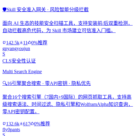
🛡️
Skill 安全准入网关 · 风险智能分级拦截
面向 AI 生态的技能安全扫描工具，支持安装前/后双重检测，
自动拦截高危代码，为 Skill 市场建立可信准入门槛。
142.5k
11
0%推荐
gpyangyoujun
S
CLS安全性认证
Multi Search Engine
🔍
16引擎聚合搜索 · 零API密钥 · 隐私优先
聚合16个搜索引擎（7国内+9国际）的网页抓取工具，支持高
级搜索语法、时间过滤、隐私引擎和WolframAlpha知识查询，
零API密钥配置。
132.6k
617
0%推荐
fly0pants
S