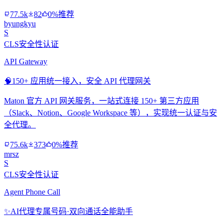
77.5k
82
0%推荐
byungkyu
S
CLS安全性认证
API Gateway
🧠
150+ 应用统一接入，安全 API 代理网关
Maton 官方 API 网关服务，一站式连接 150+ 第三方应用
（Slack、Notion、Google Workspace 等），实现统一认证与安
全代理。
75.6k
373
0%推荐
mrsz
S
CLS安全性认证
Agent Phone Call
✨
AI代理专属号码·双向通话全能助手