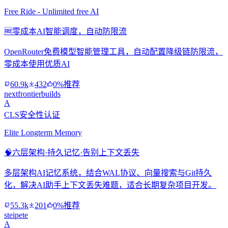
Free Ride - Unlimited free AI
🆓
零成本AI智能调度，自动防限流
OpenRouter免费模型智能管理工具，自动配置降级链防限流，
零成本使用优质AI
60.9k
432
0%推荐
nextfrontierbuilds
A
CLS安全性认证
Elite Longterm Memory
🧠
六层架构·持久记忆·告别上下文丢失
多层架构AI记忆系统，结合WAL协议、向量搜索与Git持久
化，解决AI助手上下文丢失难题，适合长期复杂项目开发。
55.3k
201
0%推荐
steipete
A