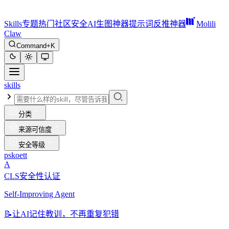
Skills
专题
热门
社区
安全
AI生图神器
提示词反推神器
Molili
Claw
Command+K
skills
分类
来源可信度
安全等级
pskoett
A
CLS安全性认证
Self-Improving Agent
📝
让AI记住教训，不再重复犯错