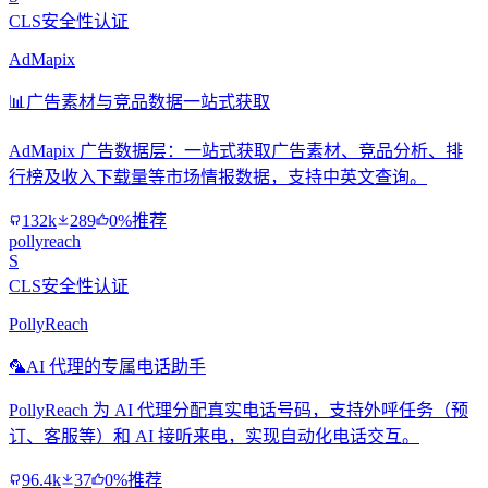
CLS安全性认证
AdMapix
📊
广告素材与竞品数据一站式获取
AdMapix 广告数据层：一站式获取广告素材、竞品分析、排
行榜及收入下载量等市场情报数据，支持中英文查询。
132k
289
0%推荐
pollyreach
S
CLS安全性认证
PollyReach
🦜
AI 代理的专属电话助手
PollyReach 为 AI 代理分配真实电话号码，支持外呼任务（预
订、客服等）和 AI 接听来电，实现自动化电话交互。
96.4k
37
0%推荐