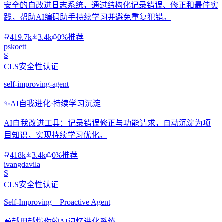
安全的自改进日志系统，通过结构化记录错误、修正和最佳实
践，帮助AI编码助手持续学习并避免重复犯错。
419.7k
3.4k
0%推荐
pskoett
S
CLS安全性认证
self-improving-agent
✨
AI自我进化·持续学习沉淀
AI自我改进工具：记录错误修正与功能请求，自动沉淀为项
目知识，实现持续学习优化。
418k
3.4k
0%推荐
ivangdavila
S
CLS安全性认证
Self-Improving + Proactive Agent
🧠
越用越懂你的AI记忆进化系统