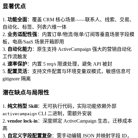
显著优点
1.
功能全面
：覆盖 CRM 核心场景——联系人、线索、交易、
自动化、标签、列表六维一体
2.
业务适配性强
：内置订单/物流/账单/订阅等垂直场景字段模
板，电商/SaaS 场景开箱即用
3.
自动化能力
：原生支持 ActiveCampaign 强大的营销自动化
工作流触发
4.
速率保护
：内置 5 req/s 限速处理，避免 API 被封
5.
配置灵活
：支持文件配置与环境变量双模式，敏感信息可
gitignore 隔离
潜在缺点与局限性
1.
纯文档型 Skill
：无可执行代码，实际功能依赖外部
CLI 二进制，需额外安装
activecampaign
2.
vendor lock-in
：深度绑定 ActiveCampaign 生态，迁移成本
高
3.
自定义字段配置复杂
：需手动编辑 JSON 并映射字段 ID，