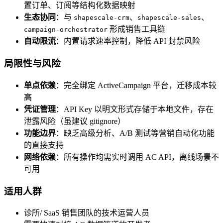
置订单、订阅等结构化数据映射
生态协同
：与
、
、
shapescale-crm
shapescale-sales
形成销售工具链
campaign-orchestrator
自动限流
：内置请求速率控制，降低 API 封禁风险
局限性与风险
单点依赖
：完全绑定 ActiveCampaign 平台，迁移成本较
高
凭证管理
：API Key 以明文形式存储于本地文件，存在
泄露风险（虽建议 gitignore）
功能边界
：缺乏高级分析、A/B 测试等营销自动化功能
的直接支持
网络依赖
：所有操作均需实时调用 AC API，离线场景不
可用
适用人群
诊所/ SaaS 销售团队的技术运营人员