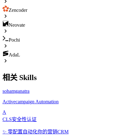
Zencoder
Neovate
Pochi
AdaL
相关 Skills
sohamganatra
Activecampaign Automation
A
CLS安全性认证
✨ 零配置自动化你的营销CRM