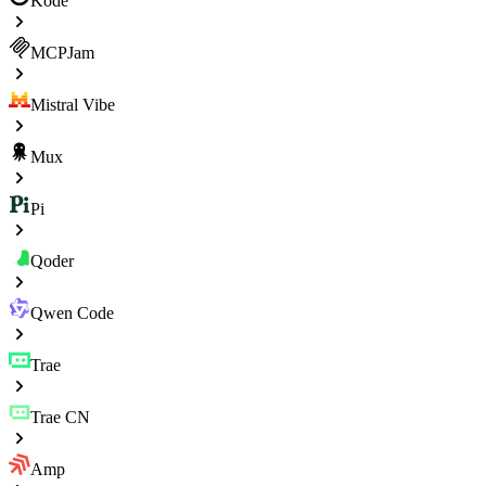
Kode
MCPJam
Mistral Vibe
Mux
Pi
Qoder
Qwen Code
Trae
Trae CN
Amp