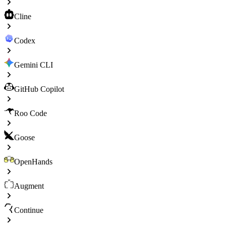
Cline
Codex
Gemini CLI
GitHub Copilot
Roo Code
Goose
OpenHands
Augment
Continue