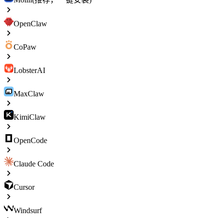
OpenClaw
CoPaw
LobsterAI
MaxClaw
KimiClaw
OpenCode
Claude Code
Cursor
Windsurf