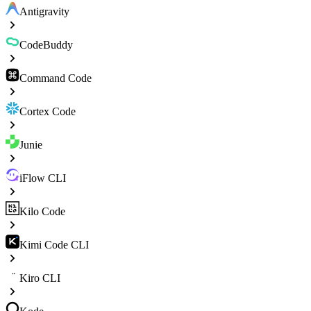
Antigravity
CodeBuddy
Command Code
Cortex Code
Junie
iFlow CLI
Kilo Code
Kimi Code CLI
Kiro CLI