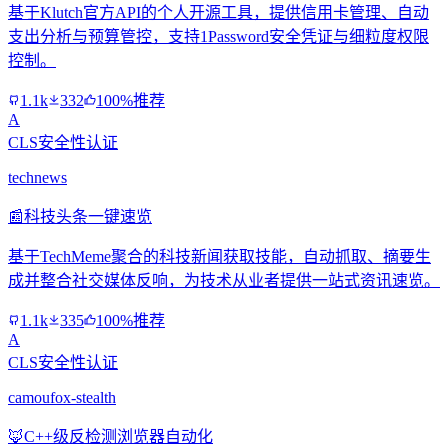
基于Klutch官方API的个人开源工具，提供信用卡管理、自动
支出分析与预算管控，支持1Password安全凭证与细粒度权限
控制。
1.1k
332
100%推荐
A
CLS安全性认证
technews
📰
科技头条一键速览
基于TechMeme聚合的科技新闻获取技能，自动抓取、摘要生
成并整合社交媒体反响，为技术从业者提供一站式资讯速览。
1.1k
335
100%推荐
A
CLS安全性认证
camoufox-stealth
🦊
C++级反检测浏览器自动化