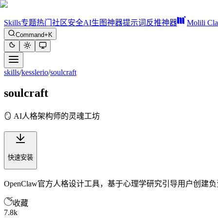
Skills
专题
热门
社区
安全
AI生图神器
提示词反推神器
Molili Cl
Command+K
skills
/
kesslerio
/
soulcraft
soulcraft
🪞 AI人格架构师的灵魂工坊
快速安装
OpenClaw官方人格设计工具，基于心理学研究引导用户创
收藏
7.8k