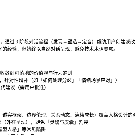
，通过 3 阶段对话流程（发现→塑造→定音）帮助用户创建或改进
，以及角色扮演社区的经验，但始终以自然对话呈现，避免技术术语暴露。
收敛到可落地的价值观与行为准则
诊断 gaps，针对性增补（如「如何处理分歧」「情绪场景应对」）
 迭代建议（需用户批准）
、诚实框架、边界伦理、关系动态、连续成长）覆盖人格设计的
TY.md（外在呈现），避免「灵魂与皮囊」割裂
媚型人格」等常见陷阱