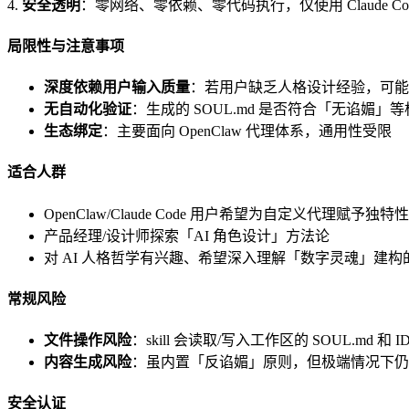
4.
安全透明
：零网络、零依赖、零代码执行，仅使用 Claude Co
局限性与注意事项
深度依赖用户输入质量
：若用户缺乏人格设计经验，可能
无自动化验证
：生成的 SOUL.md 是否符合「无谄媚
生态绑定
：主要面向 OpenClaw 代理体系，通用性受限
适合人群
OpenClaw/Claude Code 用户希望为自定义代理赋予独特
产品经理/设计师探索「AI 角色设计」方法论
对 AI 人格哲学有兴趣、希望深入理解「数字灵魂」建构
常规风险
文件操作风险
：skill 会读取/写入工作区的 SOUL.md 和
内容生成风险
：虽内置「反谄媚」原则，但极端情况下仍
安全认证