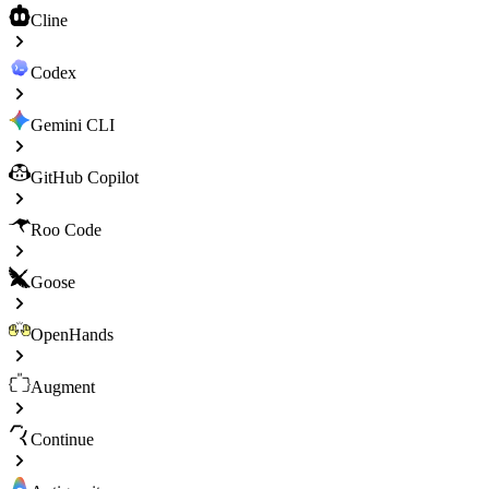
Cline
Codex
Gemini CLI
GitHub Copilot
Roo Code
Goose
OpenHands
Augment
Continue