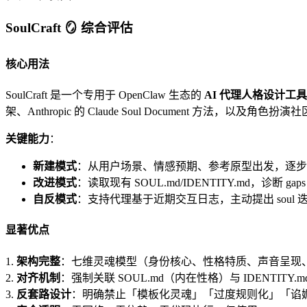
SoulCraft 🪞 综合评估
核心用法
SoulCraft 是一个专用于 OpenClaw 生态的
AI 代理人格设计工具
架、Anthropic 的 Claude Soul Document 方法
关键能力
：
新建模式
：从用户场景、情感预期、参考原型出发，逐步
改进模式
：读取现有 SOUL.md/IDENTITY.md，
自反模式
：支持代理基于近期交互日志，主动提出 soul
显著优点
1.
架构完整
：七维灵魂模型（身份核心、性格特质、声音呈现
2.
对齐机制
：强制关联 SOUL.md（内在性格）与 IDENTI
3.
反套路设计
：明确禁止「模板化灵魂」「过度规则化」「谄