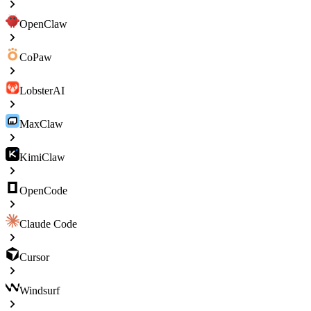
OpenClaw
CoPaw
LobsterAI
MaxClaw
KimiClaw
OpenCode
Claude Code
Cursor
Windsurf