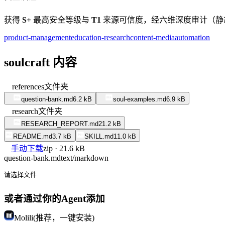
获得
S+
最高安全等级与
T1
来源可信度，经六维深度审计（静态代码 9
product-management
education-research
content-media
automation
soulcraft 内容
references
文件夹
question-bank.md
6.2 kB
soul-examples.md
6.9 kB
research
文件夹
RESEARCH_REPORT.md
21.2 kB
README.md
3.7 kB
SKILL.md
11.0 kB
手动下载
zip · 21.6 kB
question-bank.md
text/markdown
请选择文件
或者通过你的Agent添加
Molili(推荐，一键安装)