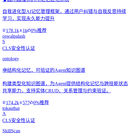
自我进化型AI记忆管理框架，通过用户纠错与自我反思持续
学习，实现永久能力提升
178.1k
1k
0%推荐
oswalpalash
S
CLS安全性认证
ontology
🕸️
结构化记忆，可验证的Agent知识图谱
构建类型化知识图谱，为Agent提供结构化记忆与跨技能状态
共享能力，支持实体CRUD、关系管理与约束验证。
174.2k
577
0%推荐
tokauthai
A
CLS安全性认证
SkillScan