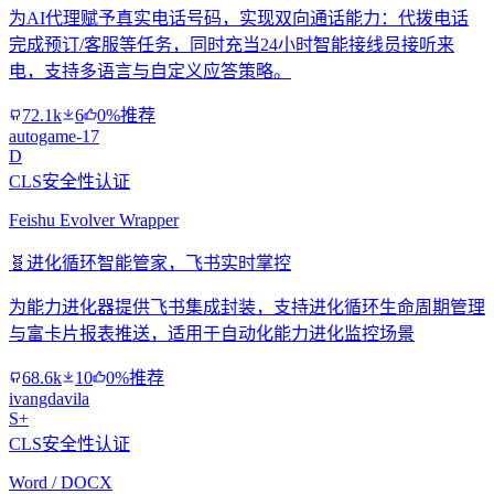
为AI代理赋予真实电话号码，实现双向通话能力：代拨电话
完成预订/客服等任务，同时充当24小时智能接线员接听来
电，支持多语言与自定义应答策略。
72.1k
6
0%推荐
autogame-17
D
CLS安全性认证
Feishu Evolver Wrapper
🧬
进化循环智能管家，飞书实时掌控
为能力进化器提供飞书集成封装，支持进化循环生命周期管理
与富卡片报表推送，适用于自动化能力进化监控场景
68.6k
10
0%推荐
ivangdavila
S+
CLS安全性认证
Word / DOCX