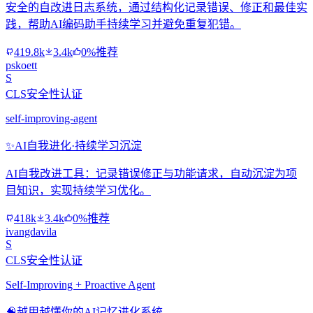
安全的自改进日志系统，通过结构化记录错误、修正和最佳实
践，帮助AI编码助手持续学习并避免重复犯错。
419.8k
3.4k
0%推荐
pskoett
S
CLS安全性认证
self-improving-agent
✨
AI自我进化·持续学习沉淀
AI自我改进工具：记录错误修正与功能请求，自动沉淀为项
目知识，实现持续学习优化。
418k
3.4k
0%推荐
ivangdavila
S
CLS安全性认证
Self-Improving + Proactive Agent
🧠
越用越懂你的AI记忆进化系统