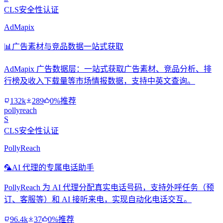
CLS安全性认证
AdMapix
📊
广告素材与竞品数据一站式获取
AdMapix 广告数据层：一站式获取广告素材、竞品分析、排
行榜及收入下载量等市场情报数据，支持中英文查询。
132k
289
0%推荐
pollyreach
S
CLS安全性认证
PollyReach
🦜
AI 代理的专属电话助手
PollyReach 为 AI 代理分配真实电话号码，支持外呼任务（预
订、客服等）和 AI 接听来电，实现自动化电话交互。
96.4k
37
0%推荐