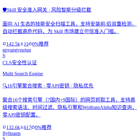
🛡️
Skill 安全准入网关 · 风险智能分级拦截
面向 AI 生态的技能安全扫描工具，支持安装前/后双重检测，
自动拦截高危代码，为 Skill 市场建立可信准入门槛。
142.5k
11
0%推荐
gpyangyoujun
S
CLS安全性认证
Multi Search Engine
🔍
16引擎聚合搜索 · 零API密钥 · 隐私优先
聚合16个搜索引擎（7国内+9国际）的网页抓取工具，支持高
级搜索语法、时间过滤、隐私引擎和WolframAlpha知识查询，
零API密钥配置。
132.6k
617
0%推荐
fly0pants
S