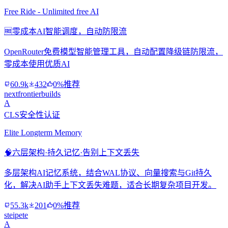
Free Ride - Unlimited free AI
🆓
零成本AI智能调度，自动防限流
OpenRouter免费模型智能管理工具，自动配置降级链防限流，
零成本使用优质AI
60.9k
432
0%推荐
nextfrontierbuilds
A
CLS安全性认证
Elite Longterm Memory
🧠
六层架构·持久记忆·告别上下文丢失
多层架构AI记忆系统，结合WAL协议、向量搜索与Git持久
化，解决AI助手上下文丢失难题，适合长期复杂项目开发。
55.3k
201
0%推荐
steipete
A