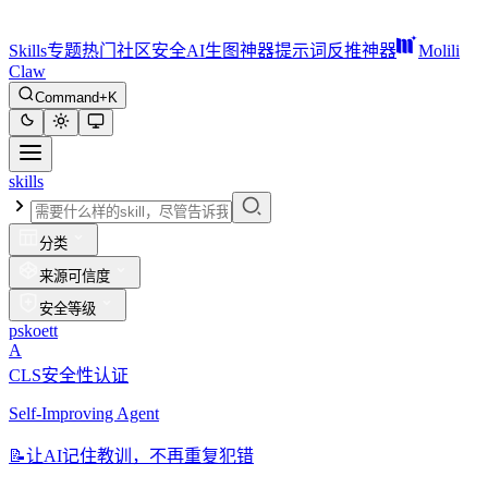
Skills
专题
热门
社区
安全
AI生图神器
提示词反推神器
Molili
Claw
Command+K
skills
分类
来源可信度
安全等级
pskoett
A
CLS安全性认证
Self-Improving Agent
📝
让AI记住教训，不再重复犯错