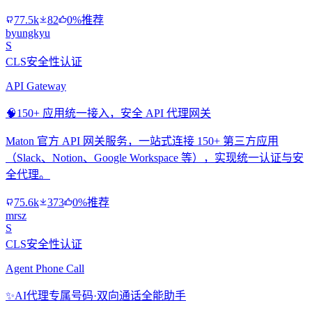
77.5k
82
0%推荐
byungkyu
S
CLS安全性认证
API Gateway
🧠
150+ 应用统一接入，安全 API 代理网关
Maton 官方 API 网关服务，一站式连接 150+ 第三方应用
（Slack、Notion、Google Workspace 等），实现统一认证与安
全代理。
75.6k
373
0%推荐
mrsz
S
CLS安全性认证
Agent Phone Call
✨
AI代理专属号码·双向通话全能助手