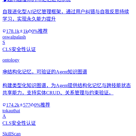
自我进化型AI记忆管理框架，通过用户纠错与自我反思持续
学习，实现永久能力提升
178.1k
1k
0%推荐
oswalpalash
S
CLS安全性认证
ontology
🕸️
结构化记忆，可验证的Agent知识图谱
构建类型化知识图谱，为Agent提供结构化记忆与跨技能状态
共享能力，支持实体CRUD、关系管理与约束验证。
174.2k
577
0%推荐
tokauthai
A
CLS安全性认证
SkillScan