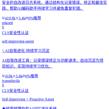
安全的自改进日志系统，通过结构化记录错误、修正和最佳实
践，帮助AI编码助手持续学习并避免重复犯错。
419.8k
3.4k
0%推荐
pskoett
S
CLS安全性认证
self-improving-agent
✨
AI自我进化·持续学习沉淀
AI自我改进工具：记录错误修正与功能请求，自动沉淀为项
目知识，实现持续学习优化。
418k
3.4k
0%推荐
ivangdavila
S
CLS安全性认证
Self-Improving + Proactive Agent
🧠
越用越懂你的AI记忆进化系统