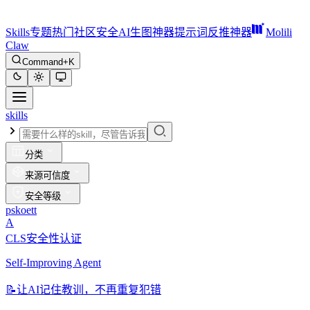
Skills
专题
热门
社区
安全
AI生图神器
提示词反推神器
Molili
Claw
Command+K
skills
分类
来源可信度
安全等级
pskoett
A
CLS安全性认证
Self-Improving Agent
📝
让AI记住教训，不再重复犯错