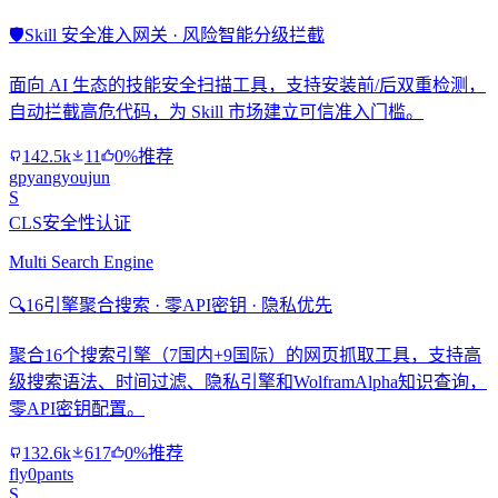
🛡️
Skill 安全准入网关 · 风险智能分级拦截
面向 AI 生态的技能安全扫描工具，支持安装前/后双重检测，
自动拦截高危代码，为 Skill 市场建立可信准入门槛。
142.5k
11
0%推荐
gpyangyoujun
S
CLS安全性认证
Multi Search Engine
🔍
16引擎聚合搜索 · 零API密钥 · 隐私优先
聚合16个搜索引擎（7国内+9国际）的网页抓取工具，支持高
级搜索语法、时间过滤、隐私引擎和WolframAlpha知识查询，
零API密钥配置。
132.6k
617
0%推荐
fly0pants
S