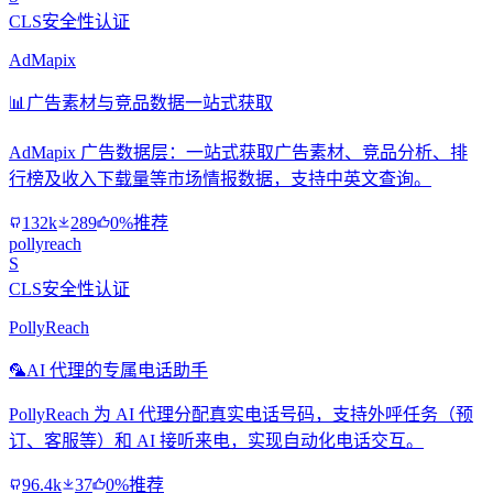
CLS安全性认证
AdMapix
📊
广告素材与竞品数据一站式获取
AdMapix 广告数据层：一站式获取广告素材、竞品分析、排
行榜及收入下载量等市场情报数据，支持中英文查询。
132k
289
0%推荐
pollyreach
S
CLS安全性认证
PollyReach
🦜
AI 代理的专属电话助手
PollyReach 为 AI 代理分配真实电话号码，支持外呼任务（预
订、客服等）和 AI 接听来电，实现自动化电话交互。
96.4k
37
0%推荐