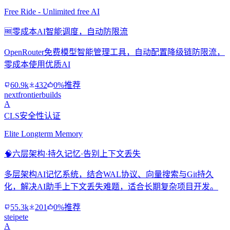
Free Ride - Unlimited free AI
🆓
零成本AI智能调度，自动防限流
OpenRouter免费模型智能管理工具，自动配置降级链防限流，
零成本使用优质AI
60.9k
432
0%推荐
nextfrontierbuilds
A
CLS安全性认证
Elite Longterm Memory
🧠
六层架构·持久记忆·告别上下文丢失
多层架构AI记忆系统，结合WAL协议、向量搜索与Git持久
化，解决AI助手上下文丢失难题，适合长期复杂项目开发。
55.3k
201
0%推荐
steipete
A