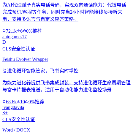
为AI代理赋予真实电话号码，实现双向通话能力：代拨电话
完成预订/客服等任务，同时充当24小时智能接线员接听来
电，支持多语言与自定义应答策略。
72.1k
6
0%推荐
autogame-17
D
CLS安全性认证
Feishu Evolver Wrapper
🧬
进化循环智能管家，飞书实时掌控
为能力进化器提供飞书集成封装，支持进化循环生命周期管理
与富卡片报表推送，适用于自动化能力进化监控场景
68.6k
10
0%推荐
ivangdavila
S+
CLS安全性认证
Word / DOCX