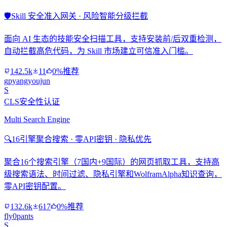
🛡️
Skill 安全准入网关 · 风险智能分级拦截
面向 AI 生态的技能安全扫描工具，支持安装前/后双重检测，
自动拦截高危代码，为 Skill 市场建立可信准入门槛。
142.5k
11
0%推荐
gpyangyoujun
S
CLS安全性认证
Multi Search Engine
🔍
16引擎聚合搜索 · 零API密钥 · 隐私优先
聚合16个搜索引擎（7国内+9国际）的网页抓取工具，支持高
级搜索语法、时间过滤、隐私引擎和WolframAlpha知识查询，
零API密钥配置。
132.6k
617
0%推荐
fly0pants
S