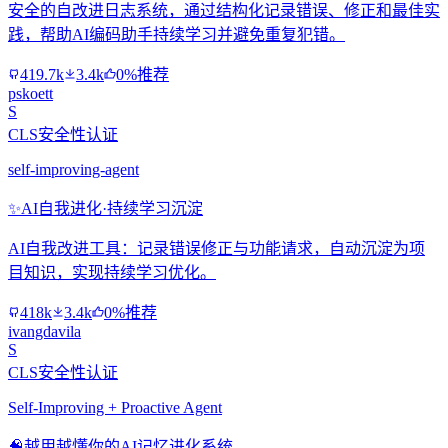
安全的自改进日志系统，通过结构化记录错误、修正和最佳实
践，帮助AI编码助手持续学习并避免重复犯错。
419.7k
3.4k
0%推荐
pskoett
S
CLS安全性认证
self-improving-agent
✨
AI自我进化·持续学习沉淀
AI自我改进工具：记录错误修正与功能请求，自动沉淀为项
目知识，实现持续学习优化。
418k
3.4k
0%推荐
ivangdavila
S
CLS安全性认证
Self-Improving + Proactive Agent
🧠
越用越懂你的AI记忆进化系统