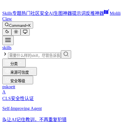
Skills
专题
热门
社区
安全
AI生图神器
提示词反推神器
Molili
Claw
Command+K
skills
分类
来源可信度
安全等级
pskoett
A
CLS安全性认证
Self-Improving Agent
📝
让AI记住教训，不再重复犯错