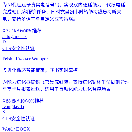
为AI代理赋予真实电话号码，实现双向通话能力：代拨电话
完成预订/客服等任务，同时充当24小时智能接线员接听来
电，支持多语言与自定义应答策略。
72.1k
6
0%推荐
autogame-17
D
CLS安全性认证
Feishu Evolver Wrapper
🧬
进化循环智能管家，飞书实时掌控
为能力进化器提供飞书集成封装，支持进化循环生命周期管理
与富卡片报表推送，适用于自动化能力进化监控场景
68.6k
10
0%推荐
ivangdavila
S+
CLS安全性认证
Word / DOCX