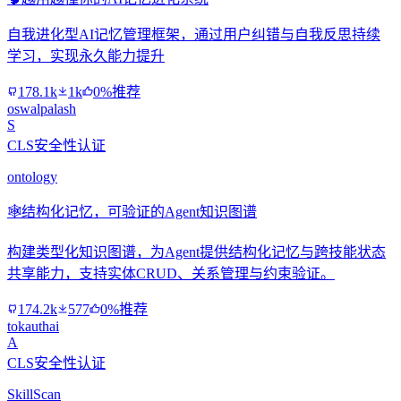
自我进化型AI记忆管理框架，通过用户纠错与自我反思持续
学习，实现永久能力提升
178.1k
1k
0%推荐
oswalpalash
S
CLS安全性认证
ontology
🕸️
结构化记忆，可验证的Agent知识图谱
构建类型化知识图谱，为Agent提供结构化记忆与跨技能状态
共享能力，支持实体CRUD、关系管理与约束验证。
174.2k
577
0%推荐
tokauthai
A
CLS安全性认证
SkillScan