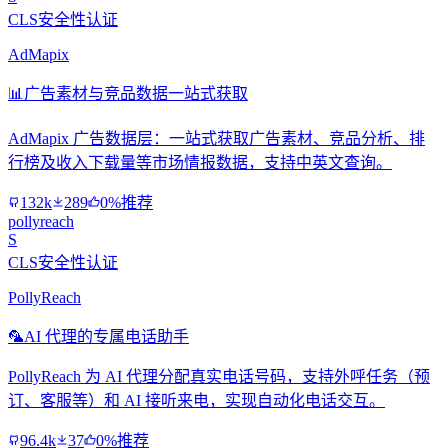
CLS安全性认证
AdMapix
📊
广告素材与竞品数据一站式获取
AdMapix 广告数据层：一站式获取广告素材、竞品分析、排
行榜及收入下载量等市场情报数据，支持中英文查询。
132k
289
0%推荐
pollyreach
S
CLS安全性认证
PollyReach
🦜
AI 代理的专属电话助手
PollyReach 为 AI 代理分配真实电话号码，支持外呼任务（预
订、客服等）和 AI 接听来电，实现自动化电话交互。
96.4k
37
0%推荐