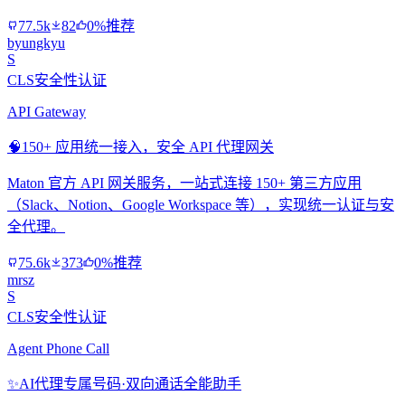
77.5k
82
0%推荐
byungkyu
S
CLS安全性认证
API Gateway
🧠
150+ 应用统一接入，安全 API 代理网关
Maton 官方 API 网关服务，一站式连接 150+ 第三方应用
（Slack、Notion、Google Workspace 等），实现统一认证与安
全代理。
75.6k
373
0%推荐
mrsz
S
CLS安全性认证
Agent Phone Call
✨
AI代理专属号码·双向通话全能助手