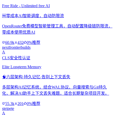
Free Ride - Unlimited free AI
🆓
零成本AI智能调度，自动防限流
OpenRouter免费模型智能管理工具，自动配置降级链防限流，
零成本使用优质AI
60.9k
432
0%推荐
nextfrontierbuilds
A
CLS安全性认证
Elite Longterm Memory
🧠
六层架构·持久记忆·告别上下文丢失
多层架构AI记忆系统，结合WAL协议、向量搜索与Git持久
化，解决AI助手上下文丢失难题，适合长期复杂项目开发。
55.3k
201
0%推荐
steipete
A