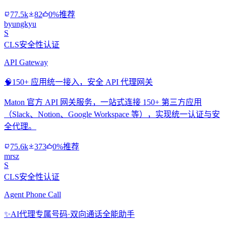
77.5k
82
0%推荐
byungkyu
S
CLS安全性认证
API Gateway
🧠
150+ 应用统一接入，安全 API 代理网关
Maton 官方 API 网关服务，一站式连接 150+ 第三方应用
（Slack、Notion、Google Workspace 等），实现统一认证与安
全代理。
75.6k
373
0%推荐
mrsz
S
CLS安全性认证
Agent Phone Call
✨
AI代理专属号码·双向通话全能助手