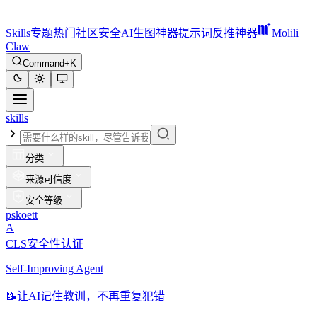
Skills
专题
热门
社区
安全
AI生图神器
提示词反推神器
Molili
Claw
Command+K
skills
分类
来源可信度
安全等级
pskoett
A
CLS安全性认证
Self-Improving Agent
📝
让AI记住教训，不再重复犯错