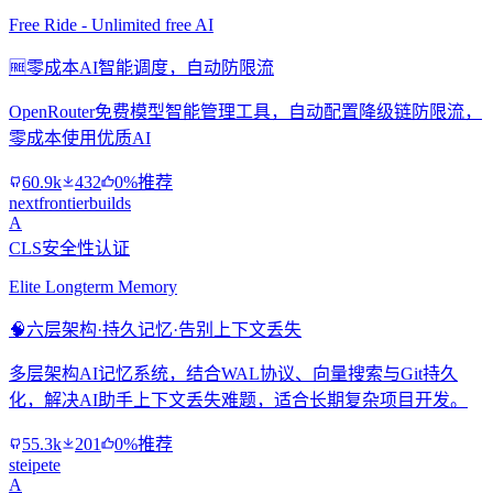
Free Ride - Unlimited free AI
🆓
零成本AI智能调度，自动防限流
OpenRouter免费模型智能管理工具，自动配置降级链防限流，
零成本使用优质AI
60.9k
432
0%推荐
nextfrontierbuilds
A
CLS安全性认证
Elite Longterm Memory
🧠
六层架构·持久记忆·告别上下文丢失
多层架构AI记忆系统，结合WAL协议、向量搜索与Git持久
化，解决AI助手上下文丢失难题，适合长期复杂项目开发。
55.3k
201
0%推荐
steipete
A