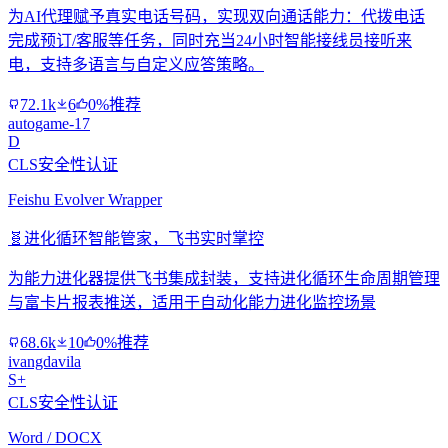
为AI代理赋予真实电话号码，实现双向通话能力：代拨电话
完成预订/客服等任务，同时充当24小时智能接线员接听来
电，支持多语言与自定义应答策略。
72.1k
6
0%推荐
autogame-17
D
CLS安全性认证
Feishu Evolver Wrapper
🧬
进化循环智能管家，飞书实时掌控
为能力进化器提供飞书集成封装，支持进化循环生命周期管理
与富卡片报表推送，适用于自动化能力进化监控场景
68.6k
10
0%推荐
ivangdavila
S+
CLS安全性认证
Word / DOCX