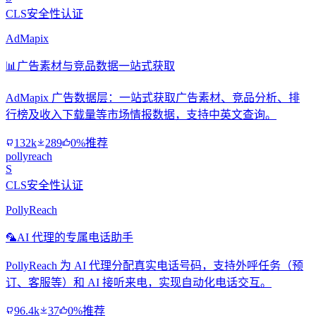
CLS安全性认证
AdMapix
📊
广告素材与竞品数据一站式获取
AdMapix 广告数据层：一站式获取广告素材、竞品分析、排
行榜及收入下载量等市场情报数据，支持中英文查询。
132k
289
0%推荐
pollyreach
S
CLS安全性认证
PollyReach
🦜
AI 代理的专属电话助手
PollyReach 为 AI 代理分配真实电话号码，支持外呼任务（预
订、客服等）和 AI 接听来电，实现自动化电话交互。
96.4k
37
0%推荐