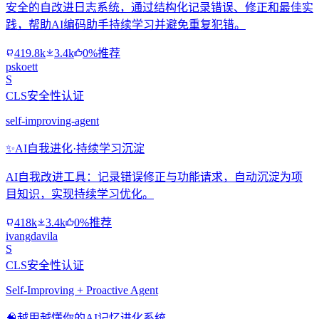
安全的自改进日志系统，通过结构化记录错误、修正和最佳实
践，帮助AI编码助手持续学习并避免重复犯错。
419.8k
3.4k
0%推荐
pskoett
S
CLS安全性认证
self-improving-agent
✨
AI自我进化·持续学习沉淀
AI自我改进工具：记录错误修正与功能请求，自动沉淀为项
目知识，实现持续学习优化。
418k
3.4k
0%推荐
ivangdavila
S
CLS安全性认证
Self-Improving + Proactive Agent
🧠
越用越懂你的AI记忆进化系统