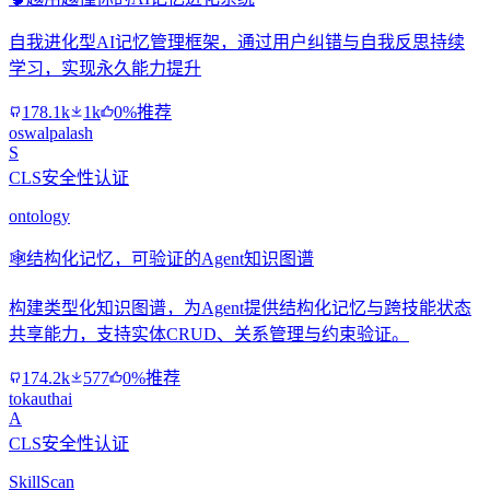
自我进化型AI记忆管理框架，通过用户纠错与自我反思持续
学习，实现永久能力提升
178.1k
1k
0%推荐
oswalpalash
S
CLS安全性认证
ontology
🕸️
结构化记忆，可验证的Agent知识图谱
构建类型化知识图谱，为Agent提供结构化记忆与跨技能状态
共享能力，支持实体CRUD、关系管理与约束验证。
174.2k
577
0%推荐
tokauthai
A
CLS安全性认证
SkillScan