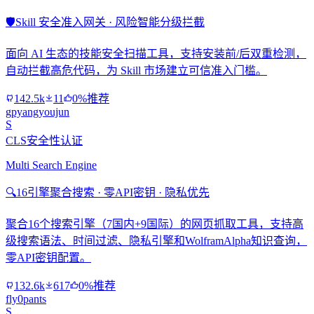
🛡️
Skill 安全准入网关 · 风险智能分级拦截
面向 AI 生态的技能安全扫描工具，支持安装前/后双重检测，
自动拦截高危代码，为 Skill 市场建立可信准入门槛。
142.5k
11
0%推荐
gpyangyoujun
S
CLS安全性认证
Multi Search Engine
🔍
16引擎聚合搜索 · 零API密钥 · 隐私优先
聚合16个搜索引擎（7国内+9国际）的网页抓取工具，支持高
级搜索语法、时间过滤、隐私引擎和WolframAlpha知识查询，
零API密钥配置。
132.6k
617
0%推荐
fly0pants
S