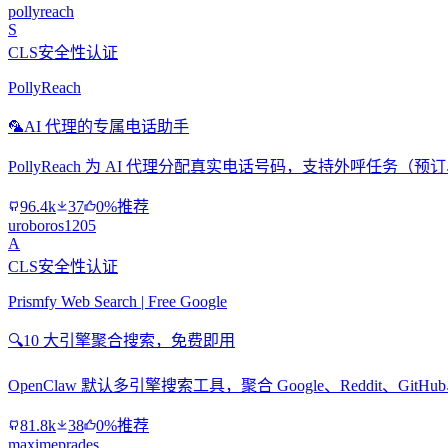
pollyreach
S
CLS安全性认证
PollyReach
🦜
AI 代理的专属电话助手
PollyReach 为 AI 代理分配真实电话号码，支持外呼任务
96.4k
37
0%推荐
uroboros1205
A
CLS安全性认证
Prismfy Web Search | Free Google
🔍
10 大引擎聚合搜索，免费即用
OpenClaw 默认多引擎搜索工具，聚合 Google、Reddit、Git
81.8k
38
0%推荐
maximeprades