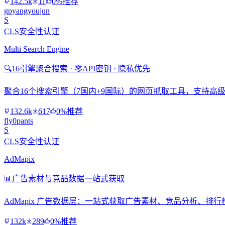
142.5k
11
0%推荐
gpyangyoujun
S
CLS安全性认证
Multi Search Engine
🔍
16引擎聚合搜索 · 零API密钥 · 隐私优先
聚合16个搜索引擎（7国内+9国际）的网页抓取工具，支持高级搜
132.6k
617
0%推荐
fly0pants
S
CLS安全性认证
AdMapix
📊
广告素材与竞品数据一站式获取
AdMapix 广告数据层：一站式获取广告素材、竞品分析、
132k
289
0%推荐