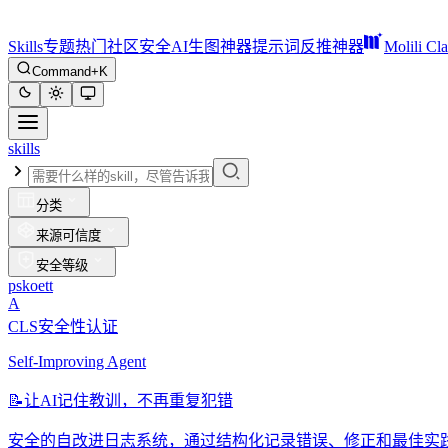
Skills
专题
热门
社区
安全
AI生图神器
提示词反推神器
Molili Cl
Command+K
skills
分类
来源可信度
安全等级
pskoett
A
CLS安全性认证
Self-Improving Agent
📝
让AI记住教训，不再重复犯错
安全的自改进日志系统，通过结构化记录错误、修正和最佳实践