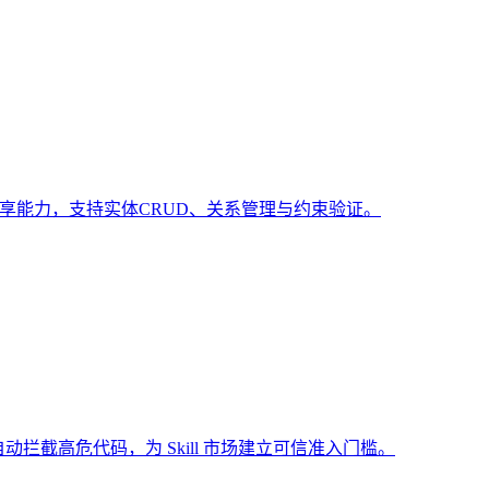
共享能力，支持实体CRUD、关系管理与约束验证。
动拦截高危代码，为 Skill 市场建立可信准入门槛。