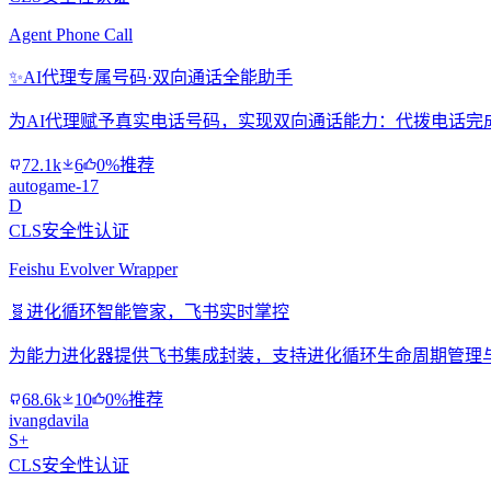
Agent Phone Call
✨
AI代理专属号码·双向通话全能助手
为AI代理赋予真实电话号码，实现双向通话能力：代拨电话完
72.1k
6
0%推荐
autogame-17
D
CLS安全性认证
Feishu Evolver Wrapper
🧬
进化循环智能管家，飞书实时掌控
为能力进化器提供飞书集成封装，支持进化循环生命周期管理
68.6k
10
0%推荐
ivangdavila
S+
CLS安全性认证