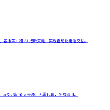
（预订、客服等）和 AI 接听来电，实现自动化电话交互。
Hub、arXiv 等 10 大来源，无需代理，免费即用。