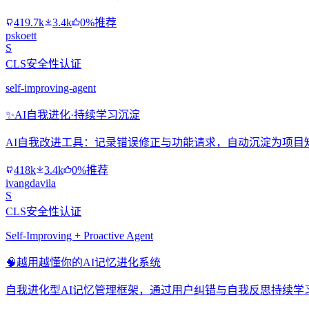
419.7k
3.4k
0%推荐
pskoett
S
CLS安全性认证
self-improving-agent
✨
AI自我进化·持续学习沉淀
AI自我改进工具：记录错误修正与功能请求，自动沉淀为项目
418k
3.4k
0%推荐
ivangdavila
S
CLS安全性认证
Self-Improving + Proactive Agent
🧠
越用越懂你的AI记忆进化系统
自我进化型AI记忆管理框架，通过用户纠错与自我反思持续学