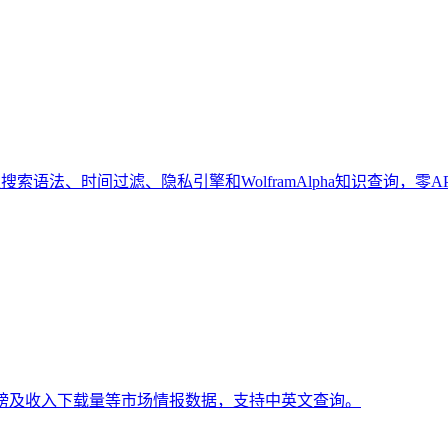
索语法、时间过滤、隐私引擎和WolframAlpha知识查询，零A
排行榜及收入下载量等市场情报数据，支持中英文查询。