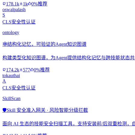
178.1k
1k
0%推荐
oswalpalash
S
CLS安全性认证
ontology
🕸️
结构化记忆，可验证的Agent知识图谱
构建类型化知识图谱，为Agent提供结构化记忆与跨技能状态
174.2k
577
0%推荐
tokauthai
A
CLS安全性认证
SkillScan
🛡️
Skill 安全准入网关 · 风险智能分级拦截
面向 AI 生态的技能安全扫描工具，支持安装前/后双重检测，自