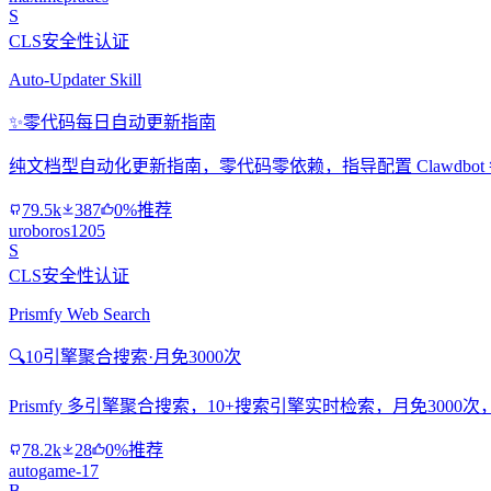
S
CLS安全性认证
Auto-Updater Skill
✨
零代码每日自动更新指南
纯文档型自动化更新指南，零代码零依赖，指导配置 Clawdbo
79.5k
387
0%推荐
uroboros1205
S
CLS安全性认证
Prismfy Web Search
🔍
10引擎聚合搜索·月免3000次
Prismfy 多引擎聚合搜索，10+搜索引擎实时检索，月免300
78.2k
28
0%推荐
autogame-17
B