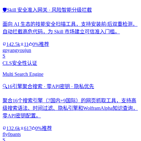
🛡️
Skill 安全准入网关 · 风险智能分级拦截
面向 AI 生态的技能安全扫描工具，支持安装前/后双重检测，
自动拦截高危代码，为 Skill 市场建立可信准入门槛。
142.5k
11
0%推荐
gpyangyoujun
S
CLS安全性认证
Multi Search Engine
🔍
16引擎聚合搜索 · 零API密钥 · 隐私优先
聚合16个搜索引擎（7国内+9国际）的网页抓取工具，支持高
级搜索语法、时间过滤、隐私引擎和WolframAlpha知识查询，
零API密钥配置。
132.6k
617
0%推荐
fly0pants
S