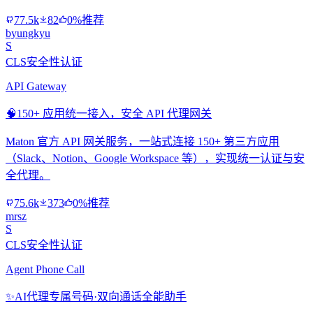
77.5k
82
0%推荐
byungkyu
S
CLS安全性认证
API Gateway
🧠
150+ 应用统一接入，安全 API 代理网关
Maton 官方 API 网关服务，一站式连接 150+ 第三方应用
（Slack、Notion、Google Workspace 等），实现统一认证与安
全代理。
75.6k
373
0%推荐
mrsz
S
CLS安全性认证
Agent Phone Call
✨
AI代理专属号码·双向通话全能助手