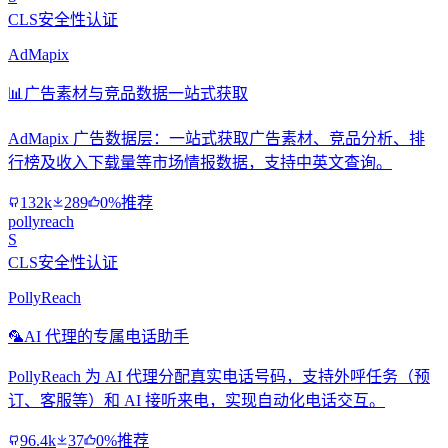
CLS安全性认证
AdMapix
📊
广告素材与竞品数据一站式获取
AdMapix 广告数据层：一站式获取广告素材、竞品分析、排
行榜及收入下载量等市场情报数据，支持中英文查询。
132k
289
0%推荐
pollyreach
S
CLS安全性认证
PollyReach
🦜
AI 代理的专属电话助手
PollyReach 为 AI 代理分配真实电话号码，支持外呼任务（预
订、客服等）和 AI 接听来电，实现自动化电话交互。
96.4k
37
0%推荐