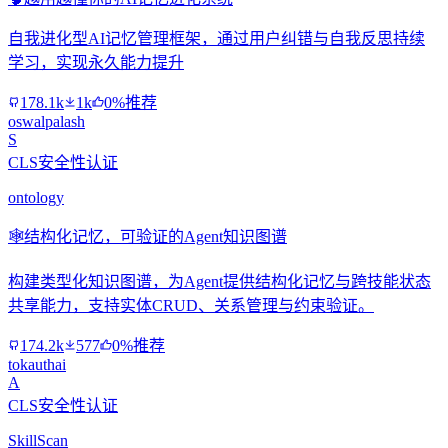
自我进化型AI记忆管理框架，通过用户纠错与自我反思持续
学习，实现永久能力提升
178.1k
1k
0%推荐
oswalpalash
S
CLS安全性认证
ontology
🕸️
结构化记忆，可验证的Agent知识图谱
构建类型化知识图谱，为Agent提供结构化记忆与跨技能状态
共享能力，支持实体CRUD、关系管理与约束验证。
174.2k
577
0%推荐
tokauthai
A
CLS安全性认证
SkillScan