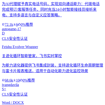
为AI代理赋予真实电话号码，实现双向通话能力：代拨电话
完成预订/客服等任务，同时充当24小时智能接线员接听来
电，支持多语言与自定义应答策略。
72.1k
6
0%推荐
autogame-17
D
CLS安全性认证
Feishu Evolver Wrapper
🧬
进化循环智能管家，飞书实时掌控
为能力进化器提供飞书集成封装，支持进化循环生命周期管理
与富卡片报表推送，适用于自动化能力进化监控场景
68.6k
10
0%推荐
ivangdavila
S+
CLS安全性认证
Word / DOCX