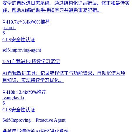
安全的自改进日志系统，通过结构化记录错误、修正和最佳实
践，帮助AI编码助手持续学习并避免重复犯错。
419.7k
3.4k
0%推荐
pskoett
S
CLS安全性认证
self-improving-agent
✨
AI自我进化·持续学习沉淀
AI自我改进工具：记录错误修正与功能请求，自动沉淀为项
目知识，实现持续学习优化。
418k
3.4k
0%推荐
ivangdavila
S
CLS安全性认证
Self-Improving + Proactive Agent
🧠
越用越懂你的AI记忆进化系统