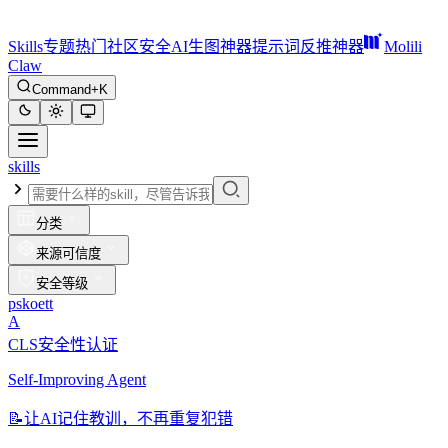
Skills
专题
热门
社区
安全
AI生图神器
提示词反推神器
Molili
Claw
Command+K
skills
分类
来源可信度
安全等级
pskoett
A
CLS安全性认证
Self-Improving Agent
📝
让AI记住教训，不再重复犯错