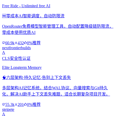
Free Ride - Unlimited free AI
🆓
零成本AI智能调度，自动防限流
OpenRouter免费模型智能管理工具，自动配置降级链防限流，
零成本使用优质AI
60.9k
432
0%推荐
nextfrontierbuilds
A
CLS安全性认证
Elite Longterm Memory
🧠
六层架构·持久记忆·告别上下文丢失
多层架构AI记忆系统，结合WAL协议、向量搜索与Git持久
化，解决AI助手上下文丢失难题，适合长期复杂项目开发。
55.3k
201
0%推荐
steipete
A