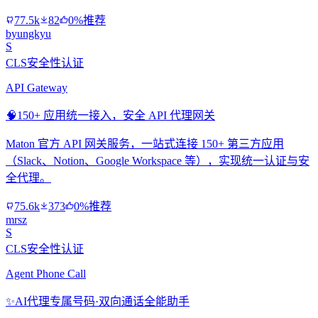
77.5k
82
0%推荐
byungkyu
S
CLS安全性认证
API Gateway
🧠
150+ 应用统一接入，安全 API 代理网关
Maton 官方 API 网关服务，一站式连接 150+ 第三方应用
（Slack、Notion、Google Workspace 等），实现统一认证与安
全代理。
75.6k
373
0%推荐
mrsz
S
CLS安全性认证
Agent Phone Call
✨
AI代理专属号码·双向通话全能助手