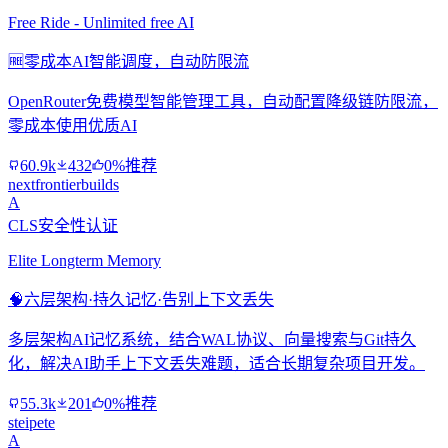
Free Ride - Unlimited free AI
🆓
零成本AI智能调度，自动防限流
OpenRouter免费模型智能管理工具，自动配置降级链防限流，
零成本使用优质AI
60.9k
432
0%推荐
nextfrontierbuilds
A
CLS安全性认证
Elite Longterm Memory
🧠
六层架构·持久记忆·告别上下文丢失
多层架构AI记忆系统，结合WAL协议、向量搜索与Git持久
化，解决AI助手上下文丢失难题，适合长期复杂项目开发。
55.3k
201
0%推荐
steipete
A