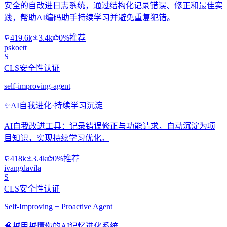
安全的自改进日志系统，通过结构化记录错误、修正和最佳实
践，帮助AI编码助手持续学习并避免重复犯错。
419.6k
3.4k
0%推荐
pskoett
S
CLS安全性认证
self-improving-agent
✨
AI自我进化·持续学习沉淀
AI自我改进工具：记录错误修正与功能请求，自动沉淀为项
目知识，实现持续学习优化。
418k
3.4k
0%推荐
ivangdavila
S
CLS安全性认证
Self-Improving + Proactive Agent
🧠
越用越懂你的AI记忆进化系统