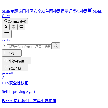
Skills
专题
热门
社区
安全
AI生图神器
提示词反推神器
Molili
Claw
Command+K
skills
分类
来源可信度
安全等级
pskoett
A
CLS安全性认证
Self-Improving Agent
📝
让AI记住教训，不再重复犯错