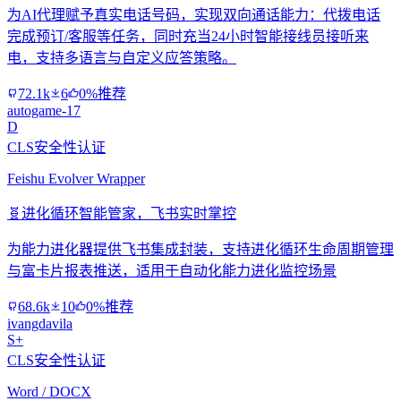
为AI代理赋予真实电话号码，实现双向通话能力：代拨电话
完成预订/客服等任务，同时充当24小时智能接线员接听来
电，支持多语言与自定义应答策略。
72.1k
6
0%推荐
autogame-17
D
CLS安全性认证
Feishu Evolver Wrapper
🧬
进化循环智能管家，飞书实时掌控
为能力进化器提供飞书集成封装，支持进化循环生命周期管理
与富卡片报表推送，适用于自动化能力进化监控场景
68.6k
10
0%推荐
ivangdavila
S+
CLS安全性认证
Word / DOCX