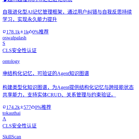
自我进化型AI记忆管理框架，通过用户纠错与自我反思持续
学习，实现永久能力提升
178.1k
1k
0%推荐
oswalpalash
S
CLS安全性认证
ontology
🕸️
结构化记忆，可验证的Agent知识图谱
构建类型化知识图谱，为Agent提供结构化记忆与跨技能状态
共享能力，支持实体CRUD、关系管理与约束验证。
174.2k
577
0%推荐
tokauthai
A
CLS安全性认证
SkillScan