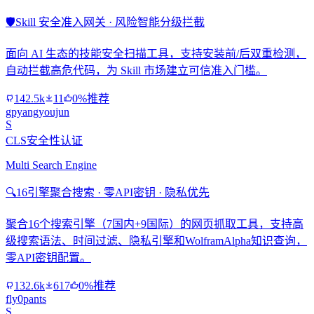
🛡️
Skill 安全准入网关 · 风险智能分级拦截
面向 AI 生态的技能安全扫描工具，支持安装前/后双重检测，
自动拦截高危代码，为 Skill 市场建立可信准入门槛。
142.5k
11
0%推荐
gpyangyoujun
S
CLS安全性认证
Multi Search Engine
🔍
16引擎聚合搜索 · 零API密钥 · 隐私优先
聚合16个搜索引擎（7国内+9国际）的网页抓取工具，支持高
级搜索语法、时间过滤、隐私引擎和WolframAlpha知识查询，
零API密钥配置。
132.6k
617
0%推荐
fly0pants
S