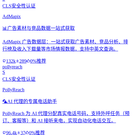
CLS安全性认证
AdMapix
📊
广告素材与竞品数据一站式获取
AdMapix 广告数据层：一站式获取广告素材、竞品分析、排
行榜及收入下载量等市场情报数据，支持中英文查询。
132k
289
0%推荐
pollyreach
S
CLS安全性认证
PollyReach
🦜
AI 代理的专属电话助手
PollyReach 为 AI 代理分配真实电话号码，支持外呼任务（预
订、客服等）和 AI 接听来电，实现自动化电话交互。
96.4k
37
0%推荐