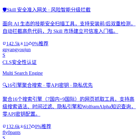
🛡️
Skill 安全准入网关 · 风险智能分级拦截
面向 AI 生态的技能安全扫描工具，支持安装前/后双重检测，
自动拦截高危代码，为 Skill 市场建立可信准入门槛。
142.5k
11
0%推荐
gpyangyoujun
S
CLS安全性认证
Multi Search Engine
🔍
16引擎聚合搜索 · 零API密钥 · 隐私优先
聚合16个搜索引擎（7国内+9国际）的网页抓取工具，支持高
级搜索语法、时间过滤、隐私引擎和WolframAlpha知识查询，
零API密钥配置。
132.6k
617
0%推荐
fly0pants
S