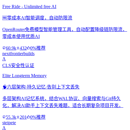
Free Ride - Unlimited free AI
🆓
零成本AI智能调度，自动防限流
OpenRouter免费模型智能管理工具，自动配置降级链防限流，
零成本使用优质AI
60.9k
432
0%推荐
nextfrontierbuilds
A
CLS安全性认证
Elite Longterm Memory
🧠
六层架构·持久记忆·告别上下文丢失
多层架构AI记忆系统，结合WAL协议、向量搜索与Git持久
化，解决AI助手上下文丢失难题，适合长期复杂项目开发。
55.3k
201
0%推荐
steipete
A