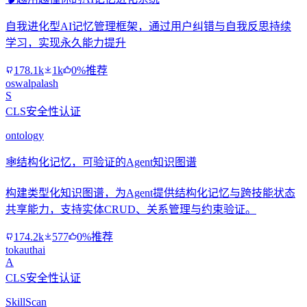
自我进化型AI记忆管理框架，通过用户纠错与自我反思持续
学习，实现永久能力提升
178.1k
1k
0%推荐
oswalpalash
S
CLS安全性认证
ontology
🕸️
结构化记忆，可验证的Agent知识图谱
构建类型化知识图谱，为Agent提供结构化记忆与跨技能状态
共享能力，支持实体CRUD、关系管理与约束验证。
174.2k
577
0%推荐
tokauthai
A
CLS安全性认证
SkillScan