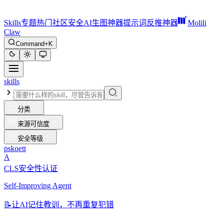
Skills
专题
热门
社区
安全
AI生图神器
提示词反推神器
Molili
Claw
Command+K
skills
分类
来源可信度
安全等级
pskoett
A
CLS安全性认证
Self-Improving Agent
📝
让AI记住教训，不再重复犯错