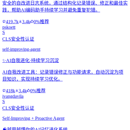
安全的自改进日志系统，通过结构化记录错误、修正和最佳实
践，帮助AI编码助手持续学习并避免重复犯错。
419.7k
3.4k
0%推荐
pskoett
S
CLS安全性认证
self-improving-agent
✨
AI自我进化·持续学习沉淀
AI自我改进工具：记录错误修正与功能请求，自动沉淀为项
目知识，实现持续学习优化。
418k
3.4k
0%推荐
ivangdavila
S
CLS安全性认证
Self-Improving + Proactive Agent
🧠
越用越懂你的AI记忆进化系统