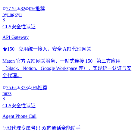
77.5k
82
0%推荐
byungkyu
S
CLS安全性认证
API Gateway
🧠
150+ 应用统一接入，安全 API 代理网关
Maton 官方 API 网关服务，一站式连接 150+ 第三方应用
（Slack、Notion、Google Workspace 等），实现统一认证与安
全代理。
75.6k
373
0%推荐
mrsz
S
CLS安全性认证
Agent Phone Call
✨
AI代理专属号码·双向通话全能助手