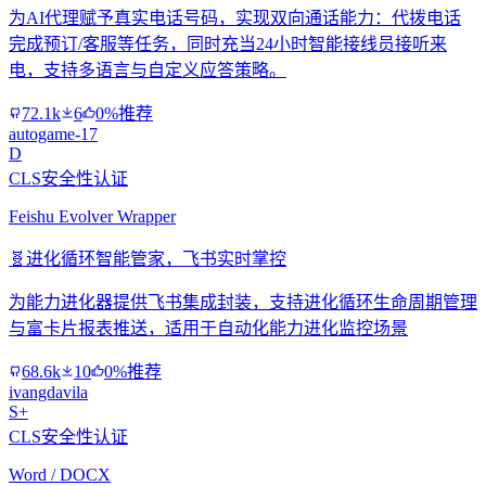
为AI代理赋予真实电话号码，实现双向通话能力：代拨电话
完成预订/客服等任务，同时充当24小时智能接线员接听来
电，支持多语言与自定义应答策略。
72.1k
6
0%推荐
autogame-17
D
CLS安全性认证
Feishu Evolver Wrapper
🧬
进化循环智能管家，飞书实时掌控
为能力进化器提供飞书集成封装，支持进化循环生命周期管理
与富卡片报表推送，适用于自动化能力进化监控场景
68.6k
10
0%推荐
ivangdavila
S+
CLS安全性认证
Word / DOCX