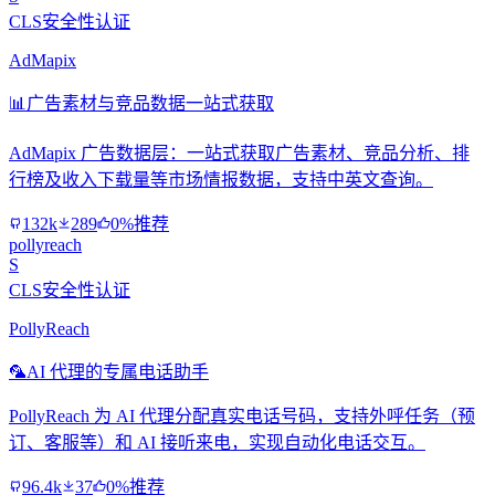
CLS安全性认证
AdMapix
📊
广告素材与竞品数据一站式获取
AdMapix 广告数据层：一站式获取广告素材、竞品分析、排
行榜及收入下载量等市场情报数据，支持中英文查询。
132k
289
0%推荐
pollyreach
S
CLS安全性认证
PollyReach
🦜
AI 代理的专属电话助手
PollyReach 为 AI 代理分配真实电话号码，支持外呼任务（预
订、客服等）和 AI 接听来电，实现自动化电话交互。
96.4k
37
0%推荐