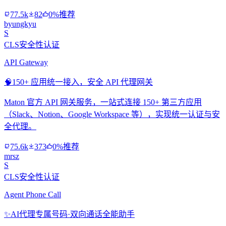
77.5k
82
0%推荐
byungkyu
S
CLS安全性认证
API Gateway
🧠
150+ 应用统一接入，安全 API 代理网关
Maton 官方 API 网关服务，一站式连接 150+ 第三方应用
（Slack、Notion、Google Workspace 等），实现统一认证与安
全代理。
75.6k
373
0%推荐
mrsz
S
CLS安全性认证
Agent Phone Call
✨
AI代理专属号码·双向通话全能助手