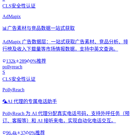
CLS安全性认证
AdMapix
📊
广告素材与竞品数据一站式获取
AdMapix 广告数据层：一站式获取广告素材、竞品分析、排
行榜及收入下载量等市场情报数据，支持中英文查询。
132k
289
0%推荐
pollyreach
S
CLS安全性认证
PollyReach
🦜
AI 代理的专属电话助手
PollyReach 为 AI 代理分配真实电话号码，支持外呼任务（预
订、客服等）和 AI 接听来电，实现自动化电话交互。
96.4k
37
0%推荐