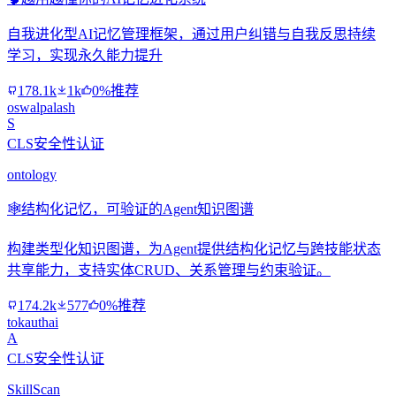
自我进化型AI记忆管理框架，通过用户纠错与自我反思持续
学习，实现永久能力提升
178.1k
1k
0%推荐
oswalpalash
S
CLS安全性认证
ontology
🕸️
结构化记忆，可验证的Agent知识图谱
构建类型化知识图谱，为Agent提供结构化记忆与跨技能状态
共享能力，支持实体CRUD、关系管理与约束验证。
174.2k
577
0%推荐
tokauthai
A
CLS安全性认证
SkillScan