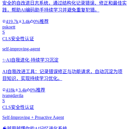
安全的自改进日志系统，通过结构化记录错误、修正和最佳实
践，帮助AI编码助手持续学习并避免重复犯错。
419.7k
3.4k
0%推荐
pskoett
S
CLS安全性认证
self-improving-agent
✨
AI自我进化·持续学习沉淀
AI自我改进工具：记录错误修正与功能请求，自动沉淀为项
目知识，实现持续学习优化。
418k
3.4k
0%推荐
ivangdavila
S
CLS安全性认证
Self-Improving + Proactive Agent
🧠
越用越懂你的AI记忆进化系统