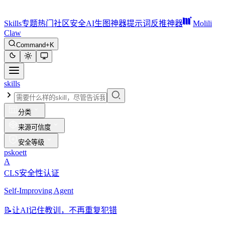
Skills
专题
热门
社区
安全
AI生图神器
提示词反推神器
Molili
Claw
Command+K
skills
分类
来源可信度
安全等级
pskoett
A
CLS安全性认证
Self-Improving Agent
📝
让AI记住教训，不再重复犯错