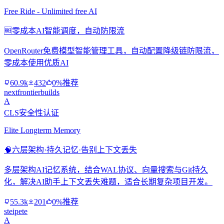
Free Ride - Unlimited free AI
🆓
零成本AI智能调度，自动防限流
OpenRouter免费模型智能管理工具，自动配置降级链防限流，
零成本使用优质AI
60.9k
432
0%推荐
nextfrontierbuilds
A
CLS安全性认证
Elite Longterm Memory
🧠
六层架构·持久记忆·告别上下文丢失
多层架构AI记忆系统，结合WAL协议、向量搜索与Git持久
化，解决AI助手上下文丢失难题，适合长期复杂项目开发。
55.3k
201
0%推荐
steipete
A