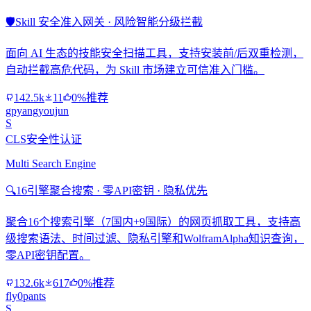
🛡️
Skill 安全准入网关 · 风险智能分级拦截
面向 AI 生态的技能安全扫描工具，支持安装前/后双重检测，
自动拦截高危代码，为 Skill 市场建立可信准入门槛。
142.5k
11
0%推荐
gpyangyoujun
S
CLS安全性认证
Multi Search Engine
🔍
16引擎聚合搜索 · 零API密钥 · 隐私优先
聚合16个搜索引擎（7国内+9国际）的网页抓取工具，支持高
级搜索语法、时间过滤、隐私引擎和WolframAlpha知识查询，
零API密钥配置。
132.6k
617
0%推荐
fly0pants
S