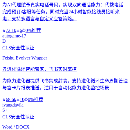
为AI代理赋予真实电话号码，实现双向通话能力：代拨电话
完成预订/客服等任务，同时充当24小时智能接线员接听来
电，支持多语言与自定义应答策略。
72.1k
6
0%推荐
autogame-17
D
CLS安全性认证
Feishu Evolver Wrapper
🧬
进化循环智能管家，飞书实时掌控
为能力进化器提供飞书集成封装，支持进化循环生命周期管理
与富卡片报表推送，适用于自动化能力进化监控场景
68.6k
10
0%推荐
ivangdavila
S+
CLS安全性认证
Word / DOCX