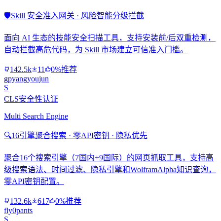
🛡️
Skill 安全准入网关 · 风险智能分级拦截
面向 AI 生态的技能安全扫描工具，支持安装前/后双重检测，
自动拦截高危代码，为 Skill 市场建立可信准入门槛。
142.5k
11
0%推荐
gpyangyoujun
S
CLS安全性认证
Multi Search Engine
🔍
16引擎聚合搜索 · 零API密钥 · 隐私优先
聚合16个搜索引擎（7国内+9国际）的网页抓取工具，支持高
级搜索语法、时间过滤、隐私引擎和WolframAlpha知识查询，
零API密钥配置。
132.6k
617
0%推荐
fly0pants
S