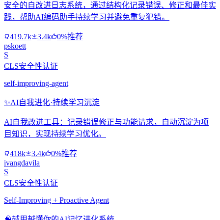
安全的自改进日志系统，通过结构化记录错误、修正和最佳实
践，帮助AI编码助手持续学习并避免重复犯错。
419.7k
3.4k
0%推荐
pskoett
S
CLS安全性认证
self-improving-agent
✨
AI自我进化·持续学习沉淀
AI自我改进工具：记录错误修正与功能请求，自动沉淀为项
目知识，实现持续学习优化。
418k
3.4k
0%推荐
ivangdavila
S
CLS安全性认证
Self-Improving + Proactive Agent
🧠
越用越懂你的AI记忆进化系统