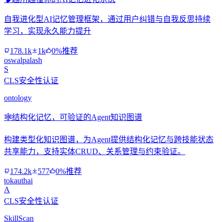
自我进化型AI记忆管理框架，通过用户纠错与自我反思持续
学习，实现永久能力提升
178.1k
1k
0%推荐
oswalpalash
S
CLS安全性认证
ontology
🕸️
结构化记忆，可验证的Agent知识图谱
构建类型化知识图谱，为Agent提供结构化记忆与跨技能状态
共享能力，支持实体CRUD、关系管理与约束验证。
174.2k
577
0%推荐
tokauthai
A
CLS安全性认证
SkillScan