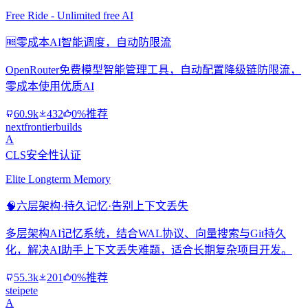
Free Ride - Unlimited free AI
🆓
零成本AI智能调度，自动防限流
OpenRouter免费模型智能管理工具，自动配置降级链防限流，
零成本使用优质AI
60.9k
432
0%推荐
nextfrontierbuilds
A
CLS安全性认证
Elite Longterm Memory
🧠
六层架构·持久记忆·告别上下文丢失
多层架构AI记忆系统，结合WAL协议、向量搜索与Git持久
化，解决AI助手上下文丢失难题，适合长期复杂项目开发。
55.3k
201
0%推荐
steipete
A