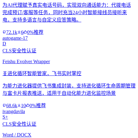
为AI代理赋予真实电话号码，实现双向通话能力：代拨电话
完成预订/客服等任务，同时充当24小时智能接线员接听来
电，支持多语言与自定义应答策略。
72.1k
6
0%推荐
autogame-17
D
CLS安全性认证
Feishu Evolver Wrapper
🧬
进化循环智能管家，飞书实时掌控
为能力进化器提供飞书集成封装，支持进化循环生命周期管理
与富卡片报表推送，适用于自动化能力进化监控场景
68.6k
10
0%推荐
ivangdavila
S+
CLS安全性认证
Word / DOCX