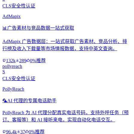
CLS安全性认证
AdMapix
📊
广告素材与竞品数据一站式获取
AdMapix 广告数据层：一站式获取广告素材、竞品分析、排
行榜及收入下载量等市场情报数据，支持中英文查询。
132k
289
0%推荐
pollyreach
S
CLS安全性认证
PollyReach
🦜
AI 代理的专属电话助手
PollyReach 为 AI 代理分配真实电话号码，支持外呼任务（预
订、客服等）和 AI 接听来电，实现自动化电话交互。
96.4k
37
0%推荐