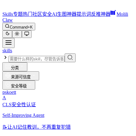
Skills
专题
热门
社区
安全
AI生图神器
提示词反推神器
Molili
Claw
Command+K
skills
分类
来源可信度
安全等级
pskoett
A
CLS安全性认证
Self-Improving Agent
📝
让AI记住教训，不再重复犯错