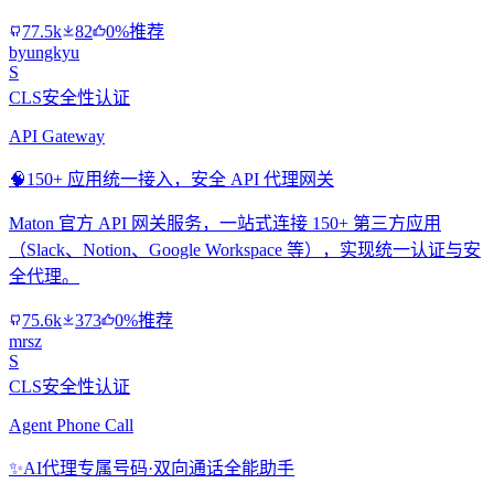
77.5k
82
0%推荐
byungkyu
S
CLS安全性认证
API Gateway
🧠
150+ 应用统一接入，安全 API 代理网关
Maton 官方 API 网关服务，一站式连接 150+ 第三方应用
（Slack、Notion、Google Workspace 等），实现统一认证与安
全代理。
75.6k
373
0%推荐
mrsz
S
CLS安全性认证
Agent Phone Call
✨
AI代理专属号码·双向通话全能助手