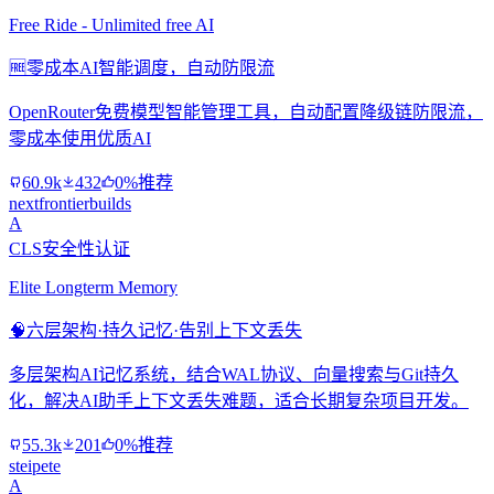
Free Ride - Unlimited free AI
🆓
零成本AI智能调度，自动防限流
OpenRouter免费模型智能管理工具，自动配置降级链防限流，
零成本使用优质AI
60.9k
432
0%推荐
nextfrontierbuilds
A
CLS安全性认证
Elite Longterm Memory
🧠
六层架构·持久记忆·告别上下文丢失
多层架构AI记忆系统，结合WAL协议、向量搜索与Git持久
化，解决AI助手上下文丢失难题，适合长期复杂项目开发。
55.3k
201
0%推荐
steipete
A