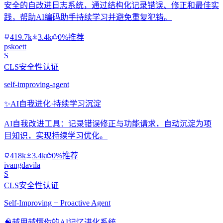
安全的自改进日志系统，通过结构化记录错误、修正和最佳实
践，帮助AI编码助手持续学习并避免重复犯错。
419.7k
3.4k
0%推荐
pskoett
S
CLS安全性认证
self-improving-agent
✨
AI自我进化·持续学习沉淀
AI自我改进工具：记录错误修正与功能请求，自动沉淀为项
目知识，实现持续学习优化。
418k
3.4k
0%推荐
ivangdavila
S
CLS安全性认证
Self-Improving + Proactive Agent
🧠
越用越懂你的AI记忆进化系统