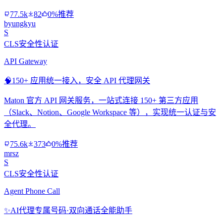
77.5k
82
0%推荐
byungkyu
S
CLS安全性认证
API Gateway
🧠
150+ 应用统一接入，安全 API 代理网关
Maton 官方 API 网关服务，一站式连接 150+ 第三方应用
（Slack、Notion、Google Workspace 等），实现统一认证与安
全代理。
75.6k
373
0%推荐
mrsz
S
CLS安全性认证
Agent Phone Call
✨
AI代理专属号码·双向通话全能助手