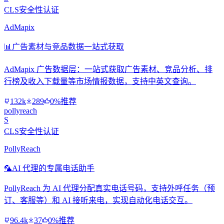
CLS安全性认证
AdMapix
📊
广告素材与竞品数据一站式获取
AdMapix 广告数据层：一站式获取广告素材、竞品分析、排
行榜及收入下载量等市场情报数据，支持中英文查询。
132k
289
0%推荐
pollyreach
S
CLS安全性认证
PollyReach
🦜
AI 代理的专属电话助手
PollyReach 为 AI 代理分配真实电话号码，支持外呼任务（预
订、客服等）和 AI 接听来电，实现自动化电话交互。
96.4k
37
0%推荐