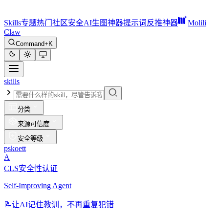
Skills
专题
热门
社区
安全
AI生图神器
提示词反推神器
Molili
Claw
Command+K
skills
分类
来源可信度
安全等级
pskoett
A
CLS安全性认证
Self-Improving Agent
📝
让AI记住教训，不再重复犯错