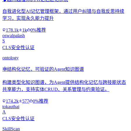
自我进化型AI记忆管理框架，通过用户纠错与自我反思持续
学习，实现永久能力提升
178.1k
1k
0%推荐
oswalpalash
S
CLS安全性认证
ontology
🕸️
结构化记忆，可验证的Agent知识图谱
构建类型化知识图谱，为Agent提供结构化记忆与跨技能状态
共享能力，支持实体CRUD、关系管理与约束验证。
174.2k
577
0%推荐
tokauthai
A
CLS安全性认证
SkillScan