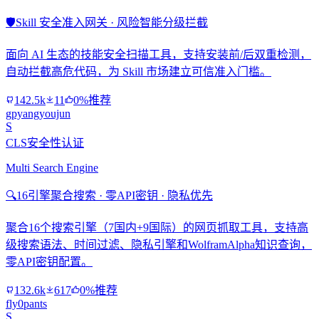
🛡️
Skill 安全准入网关 · 风险智能分级拦截
面向 AI 生态的技能安全扫描工具，支持安装前/后双重检测，
自动拦截高危代码，为 Skill 市场建立可信准入门槛。
142.5k
11
0%推荐
gpyangyoujun
S
CLS安全性认证
Multi Search Engine
🔍
16引擎聚合搜索 · 零API密钥 · 隐私优先
聚合16个搜索引擎（7国内+9国际）的网页抓取工具，支持高
级搜索语法、时间过滤、隐私引擎和WolframAlpha知识查询，
零API密钥配置。
132.6k
617
0%推荐
fly0pants
S