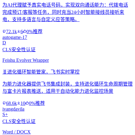
为AI代理赋予真实电话号码，实现双向通话能力：代拨电话
完成预订/客服等任务，同时充当24小时智能接线员接听来
电，支持多语言与自定义应答策略。
72.1k
6
0%推荐
autogame-17
D
CLS安全性认证
Feishu Evolver Wrapper
🧬
进化循环智能管家，飞书实时掌控
为能力进化器提供飞书集成封装，支持进化循环生命周期管理
与富卡片报表推送，适用于自动化能力进化监控场景
68.6k
10
0%推荐
ivangdavila
S+
CLS安全性认证
Word / DOCX