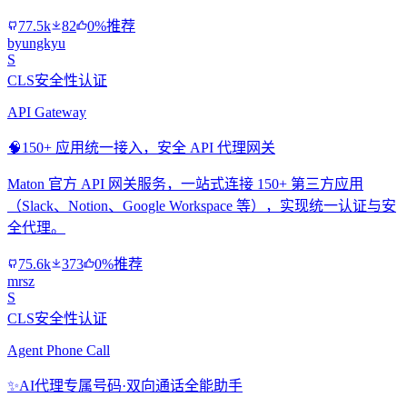
77.5k
82
0%推荐
byungkyu
S
CLS安全性认证
API Gateway
🧠
150+ 应用统一接入，安全 API 代理网关
Maton 官方 API 网关服务，一站式连接 150+ 第三方应用
（Slack、Notion、Google Workspace 等），实现统一认证与安
全代理。
75.6k
373
0%推荐
mrsz
S
CLS安全性认证
Agent Phone Call
✨
AI代理专属号码·双向通话全能助手