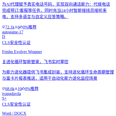
为AI代理赋予真实电话号码，实现双向通话能力：代拨电话
完成预订/客服等任务，同时充当24小时智能接线员接听来
电，支持多语言与自定义应答策略。
72.1k
6
0%推荐
autogame-17
D
CLS安全性认证
Feishu Evolver Wrapper
🧬
进化循环智能管家，飞书实时掌控
为能力进化器提供飞书集成封装，支持进化循环生命周期管理
与富卡片报表推送，适用于自动化能力进化监控场景
68.6k
10
0%推荐
ivangdavila
S+
CLS安全性认证
Word / DOCX