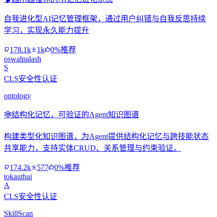
自我进化型AI记忆管理框架，通过用户纠错与自我反思持续
学习，实现永久能力提升
178.1k
1k
0%推荐
oswalpalash
S
CLS安全性认证
ontology
🕸️
结构化记忆，可验证的Agent知识图谱
构建类型化知识图谱，为Agent提供结构化记忆与跨技能状态
共享能力，支持实体CRUD、关系管理与约束验证。
174.2k
577
0%推荐
tokauthai
A
CLS安全性认证
SkillScan