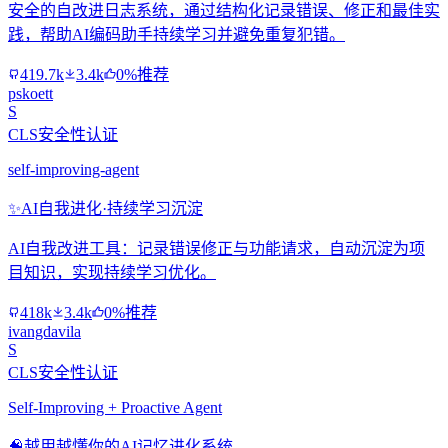
安全的自改进日志系统，通过结构化记录错误、修正和最佳实
践，帮助AI编码助手持续学习并避免重复犯错。
419.7k
3.4k
0%推荐
pskoett
S
CLS安全性认证
self-improving-agent
✨
AI自我进化·持续学习沉淀
AI自我改进工具：记录错误修正与功能请求，自动沉淀为项
目知识，实现持续学习优化。
418k
3.4k
0%推荐
ivangdavila
S
CLS安全性认证
Self-Improving + Proactive Agent
🧠
越用越懂你的AI记忆进化系统