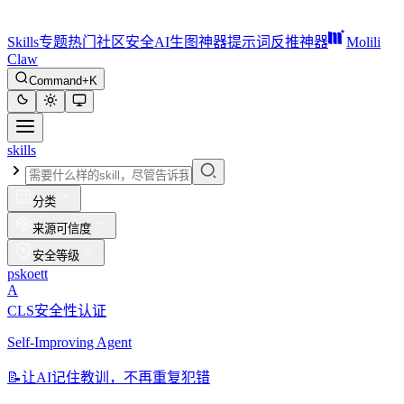
Skills
专题
热门
社区
安全
AI生图神器
提示词反推神器
Molili
Claw
Command+K
skills
分类
来源可信度
安全等级
pskoett
A
CLS安全性认证
Self-Improving Agent
📝
让AI记住教训，不再重复犯错