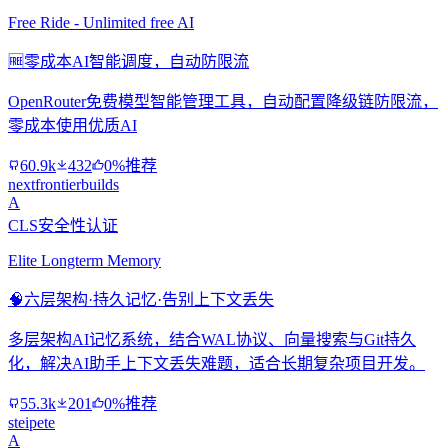
Free Ride - Unlimited free AI
🆓
零成本AI智能调度，自动防限流
OpenRouter免费模型智能管理工具，自动配置降级链防限流，
零成本使用优质AI
60.9k
432
0%推荐
nextfrontierbuilds
A
CLS安全性认证
Elite Longterm Memory
🧠
六层架构·持久记忆·告别上下文丢失
多层架构AI记忆系统，结合WAL协议、向量搜索与Git持久
化，解决AI助手上下文丢失难题，适合长期复杂项目开发。
55.3k
201
0%推荐
steipete
A