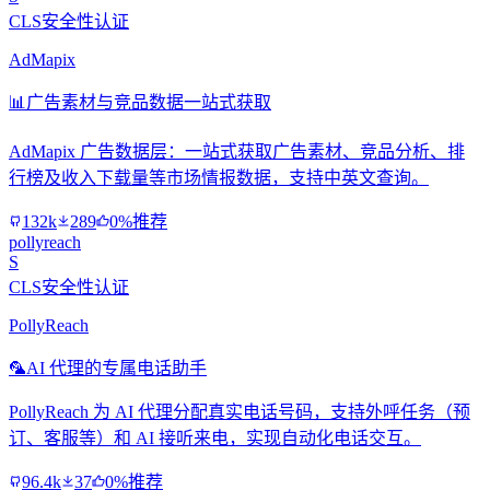
CLS安全性认证
AdMapix
📊
广告素材与竞品数据一站式获取
AdMapix 广告数据层：一站式获取广告素材、竞品分析、排
行榜及收入下载量等市场情报数据，支持中英文查询。
132k
289
0%推荐
pollyreach
S
CLS安全性认证
PollyReach
🦜
AI 代理的专属电话助手
PollyReach 为 AI 代理分配真实电话号码，支持外呼任务（预
订、客服等）和 AI 接听来电，实现自动化电话交互。
96.4k
37
0%推荐