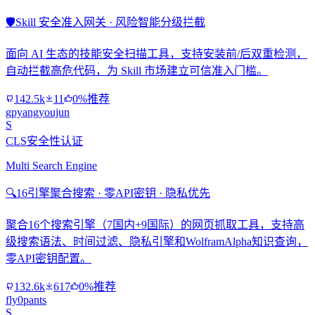
🛡️
Skill 安全准入网关 · 风险智能分级拦截
面向 AI 生态的技能安全扫描工具，支持安装前/后双重检测，
自动拦截高危代码，为 Skill 市场建立可信准入门槛。
142.5k
11
0%推荐
gpyangyoujun
S
CLS安全性认证
Multi Search Engine
🔍
16引擎聚合搜索 · 零API密钥 · 隐私优先
聚合16个搜索引擎（7国内+9国际）的网页抓取工具，支持高
级搜索语法、时间过滤、隐私引擎和WolframAlpha知识查询，
零API密钥配置。
132.6k
617
0%推荐
fly0pants
S