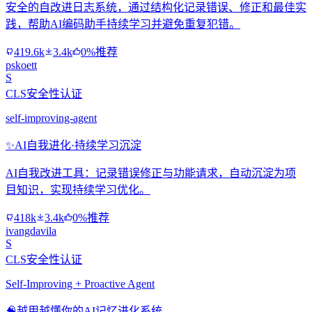
安全的自改进日志系统，通过结构化记录错误、修正和最佳实
践，帮助AI编码助手持续学习并避免重复犯错。
419.6k
3.4k
0%推荐
pskoett
S
CLS安全性认证
self-improving-agent
✨
AI自我进化·持续学习沉淀
AI自我改进工具：记录错误修正与功能请求，自动沉淀为项
目知识，实现持续学习优化。
418k
3.4k
0%推荐
ivangdavila
S
CLS安全性认证
Self-Improving + Proactive Agent
🧠
越用越懂你的AI记忆进化系统