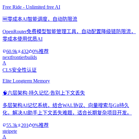
Free Ride - Unlimited free AI
🆓
零成本AI智能调度，自动防限流
OpenRouter免费模型智能管理工具，自动配置降级链防限流，
零成本使用优质AI
60.9k
432
0%推荐
nextfrontierbuilds
A
CLS安全性认证
Elite Longterm Memory
🧠
六层架构·持久记忆·告别上下文丢失
多层架构AI记忆系统，结合WAL协议、向量搜索与Git持久
化，解决AI助手上下文丢失难题，适合长期复杂项目开发。
55.3k
201
0%推荐
steipete
A