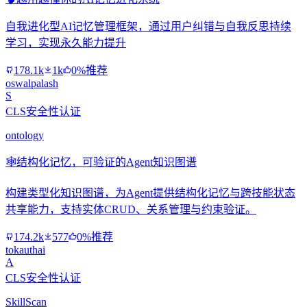
自我进化型AI记忆管理框架，通过用户纠错与自我反思持续
学习，实现永久能力提升
178.1k
1k
0%推荐
oswalpalash
S
CLS安全性认证
ontology
🕸️
结构化记忆，可验证的Agent知识图谱
构建类型化知识图谱，为Agent提供结构化记忆与跨技能状态
共享能力，支持实体CRUD、关系管理与约束验证。
174.2k
577
0%推荐
tokauthai
A
CLS安全性认证
SkillScan