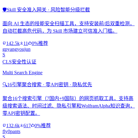
🛡️
Skill 安全准入网关 · 风险智能分级拦截
面向 AI 生态的技能安全扫描工具，支持安装前/后双重检测，
自动拦截高危代码，为 Skill 市场建立可信准入门槛。
142.5k
11
0%推荐
gpyangyoujun
S
CLS安全性认证
Multi Search Engine
🔍
16引擎聚合搜索 · 零API密钥 · 隐私优先
聚合16个搜索引擎（7国内+9国际）的网页抓取工具，支持高
级搜索语法、时间过滤、隐私引擎和WolframAlpha知识查询，
零API密钥配置。
132.6k
617
0%推荐
fly0pants
S