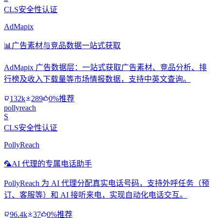
CLS安全性认证
AdMapix
📊
广告素材与竞品数据一站式获取
AdMapix 广告数据层：一站式获取广告素材、竞品分析、排
行榜及收入下载量等市场情报数据，支持中英文查询。
132k
289
0%推荐
pollyreach
S
CLS安全性认证
PollyReach
🦜
AI 代理的专属电话助手
PollyReach 为 AI 代理分配真实电话号码，支持外呼任务（预
订、客服等）和 AI 接听来电，实现自动化电话交互。
96.4k
37
0%推荐