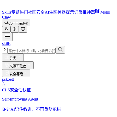
Skills
专题
热门
社区
安全
AI生图神器
提示词反推神器
Molili
Claw
Command+K
skills
分类
来源可信度
安全等级
pskoett
A
CLS安全性认证
Self-Improving Agent
📝
让AI记住教训，不再重复犯错