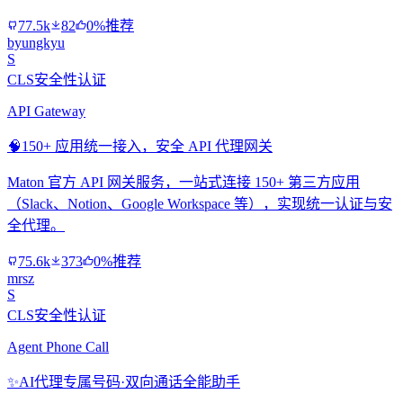
77.5k
82
0%推荐
byungkyu
S
CLS安全性认证
API Gateway
🧠
150+ 应用统一接入，安全 API 代理网关
Maton 官方 API 网关服务，一站式连接 150+ 第三方应用
（Slack、Notion、Google Workspace 等），实现统一认证与安
全代理。
75.6k
373
0%推荐
mrsz
S
CLS安全性认证
Agent Phone Call
✨
AI代理专属号码·双向通话全能助手