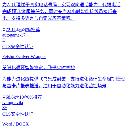
为AI代理赋予真实电话号码，实现双向通话能力：代拨电话
完成预订/客服等任务，同时充当24小时智能接线员接听来
电，支持多语言与自定义应答策略。
72.1k
6
0%推荐
autogame-17
D
CLS安全性认证
Feishu Evolver Wrapper
🧬
进化循环智能管家，飞书实时掌控
为能力进化器提供飞书集成封装，支持进化循环生命周期管理
与富卡片报表推送，适用于自动化能力进化监控场景
68.6k
10
0%推荐
ivangdavila
S+
CLS安全性认证
Word / DOCX