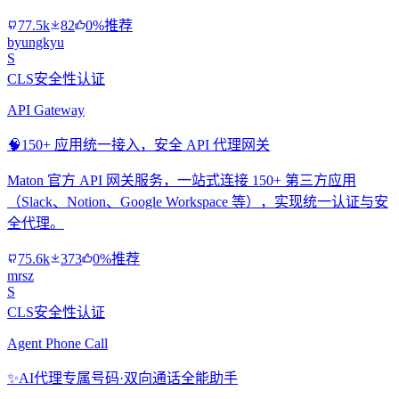
77.5k
82
0%推荐
byungkyu
S
CLS安全性认证
API Gateway
🧠
150+ 应用统一接入，安全 API 代理网关
Maton 官方 API 网关服务，一站式连接 150+ 第三方应用
（Slack、Notion、Google Workspace 等），实现统一认证与安
全代理。
75.6k
373
0%推荐
mrsz
S
CLS安全性认证
Agent Phone Call
✨
AI代理专属号码·双向通话全能助手