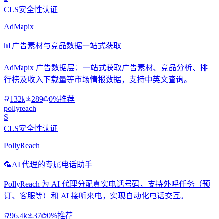
CLS安全性认证
AdMapix
📊
广告素材与竞品数据一站式获取
AdMapix 广告数据层：一站式获取广告素材、竞品分析、排
行榜及收入下载量等市场情报数据，支持中英文查询。
132k
289
0%推荐
pollyreach
S
CLS安全性认证
PollyReach
🦜
AI 代理的专属电话助手
PollyReach 为 AI 代理分配真实电话号码，支持外呼任务（预
订、客服等）和 AI 接听来电，实现自动化电话交互。
96.4k
37
0%推荐