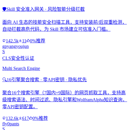
🛡️
Skill 安全准入网关 · 风险智能分级拦截
面向 AI 生态的技能安全扫描工具，支持安装前/后双重检测，
自动拦截高危代码，为 Skill 市场建立可信准入门槛。
142.5k
11
0%推荐
gpyangyoujun
S
CLS安全性认证
Multi Search Engine
🔍
16引擎聚合搜索 · 零API密钥 · 隐私优先
聚合16个搜索引擎（7国内+9国际）的网页抓取工具，支持高
级搜索语法、时间过滤、隐私引擎和WolframAlpha知识查询，
零API密钥配置。
132.6k
617
0%推荐
fly0pants
S