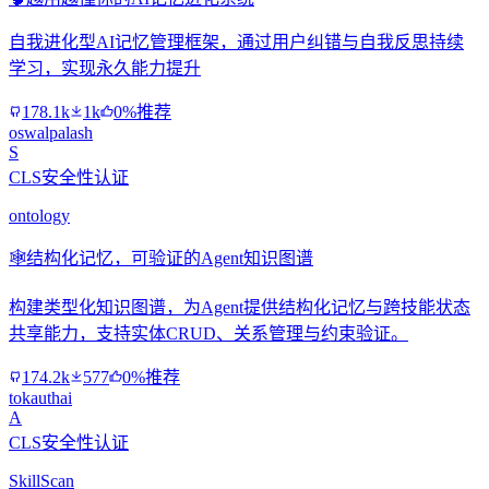
自我进化型AI记忆管理框架，通过用户纠错与自我反思持续
学习，实现永久能力提升
178.1k
1k
0%推荐
oswalpalash
S
CLS安全性认证
ontology
🕸️
结构化记忆，可验证的Agent知识图谱
构建类型化知识图谱，为Agent提供结构化记忆与跨技能状态
共享能力，支持实体CRUD、关系管理与约束验证。
174.2k
577
0%推荐
tokauthai
A
CLS安全性认证
SkillScan