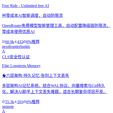
Free Ride - Unlimited free AI
🆓
零成本AI智能调度，自动防限流
OpenRouter免费模型智能管理工具，自动配置降级链防限流，
零成本使用优质AI
60.9k
432
0%推荐
nextfrontierbuilds
A
CLS安全性认证
Elite Longterm Memory
🧠
六层架构·持久记忆·告别上下文丢失
多层架构AI记忆系统，结合WAL协议、向量搜索与Git持久
化，解决AI助手上下文丢失难题，适合长期复杂项目开发。
55.3k
201
0%推荐
steipete
A