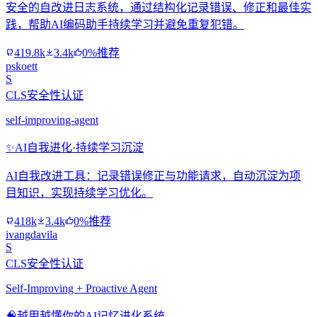
安全的自改进日志系统，通过结构化记录错误、修正和最佳实
践，帮助AI编码助手持续学习并避免重复犯错。
419.8k
3.4k
0%推荐
pskoett
S
CLS安全性认证
self-improving-agent
✨
AI自我进化·持续学习沉淀
AI自我改进工具：记录错误修正与功能请求，自动沉淀为项
目知识，实现持续学习优化。
418k
3.4k
0%推荐
ivangdavila
S
CLS安全性认证
Self-Improving + Proactive Agent
🧠
越用越懂你的AI记忆进化系统