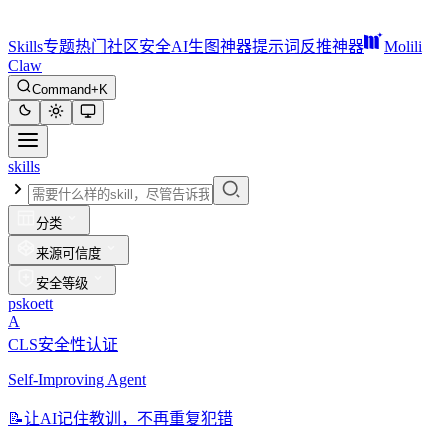
Skills
专题
热门
社区
安全
AI生图神器
提示词反推神器
Molili
Claw
Command+K
skills
分类
来源可信度
安全等级
pskoett
A
CLS安全性认证
Self-Improving Agent
📝
让AI记住教训，不再重复犯错