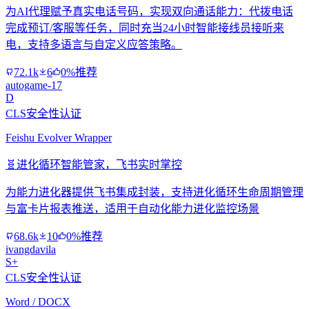
为AI代理赋予真实电话号码，实现双向通话能力：代拨电话
完成预订/客服等任务，同时充当24小时智能接线员接听来
电，支持多语言与自定义应答策略。
72.1k
6
0%推荐
autogame-17
D
CLS安全性认证
Feishu Evolver Wrapper
🧬
进化循环智能管家，飞书实时掌控
为能力进化器提供飞书集成封装，支持进化循环生命周期管理
与富卡片报表推送，适用于自动化能力进化监控场景
68.6k
10
0%推荐
ivangdavila
S+
CLS安全性认证
Word / DOCX