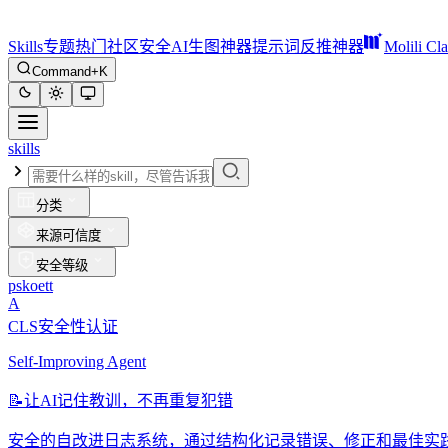
Skills
专题
热门
社区
安全
AI生图神器
提示词反推神器
Molili Cl
Command+K
skills
分类
来源可信度
安全等级
pskoett
A
CLS安全性认证
Self-Improving Agent
📝
让AI记住教训，不再重复犯错
安全的自改进日志系统，通过结构化记录错误、修正和最佳实践