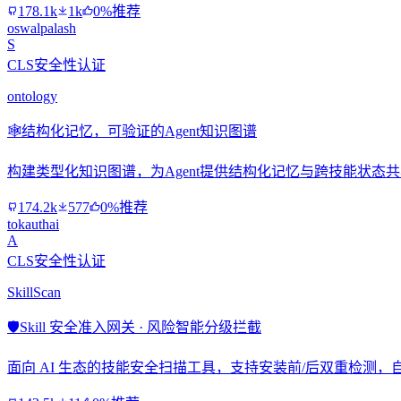
178.1k
1k
0%推荐
oswalpalash
S
CLS安全性认证
ontology
🕸️
结构化记忆，可验证的Agent知识图谱
构建类型化知识图谱，为Agent提供结构化记忆与跨技能状态
174.2k
577
0%推荐
tokauthai
A
CLS安全性认证
SkillScan
🛡️
Skill 安全准入网关 · 风险智能分级拦截
面向 AI 生态的技能安全扫描工具，支持安装前/后双重检测，自