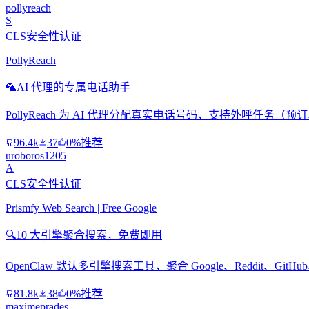
pollyreach
S
CLS安全性认证
PollyReach
🦜
AI 代理的专属电话助手
PollyReach 为 AI 代理分配真实电话号码，支持外呼任务
96.4k
37
0%推荐
uroboros1205
A
CLS安全性认证
Prismfy Web Search | Free Google
🔍
10 大引擎聚合搜索，免费即用
OpenClaw 默认多引擎搜索工具，聚合 Google、Reddit、Git
81.8k
38
0%推荐
maximeprades