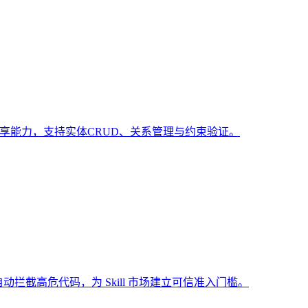
共享能力，支持实体CRUD、关系管理与约束验证。
动拦截高危代码，为 Skill 市场建立可信准入门槛。