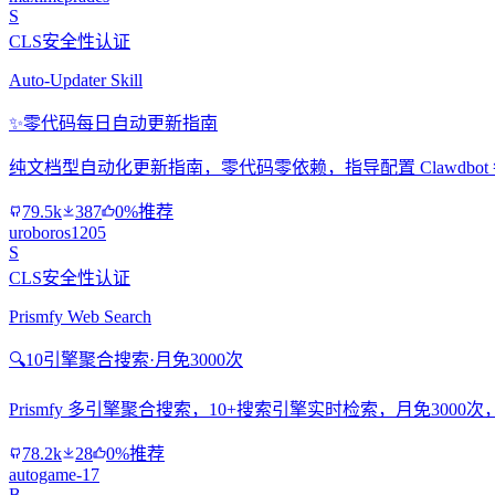
S
CLS安全性认证
Auto-Updater Skill
✨
零代码每日自动更新指南
纯文档型自动化更新指南，零代码零依赖，指导配置 Clawdbo
79.5k
387
0%推荐
uroboros1205
S
CLS安全性认证
Prismfy Web Search
🔍
10引擎聚合搜索·月免3000次
Prismfy 多引擎聚合搜索，10+搜索引擎实时检索，月免300
78.2k
28
0%推荐
autogame-17
B