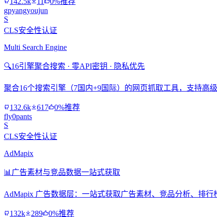
142.5k
11
0%推荐
gpyangyoujun
S
CLS安全性认证
Multi Search Engine
🔍
16引擎聚合搜索 · 零API密钥 · 隐私优先
聚合16个搜索引擎（7国内+9国际）的网页抓取工具，支持高级搜
132.6k
617
0%推荐
fly0pants
S
CLS安全性认证
AdMapix
📊
广告素材与竞品数据一站式获取
AdMapix 广告数据层：一站式获取广告素材、竞品分析、
132k
289
0%推荐