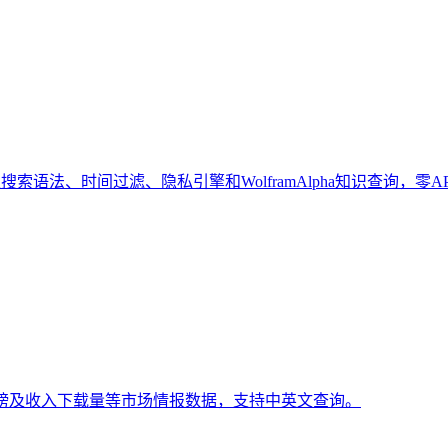
索语法、时间过滤、隐私引擎和WolframAlpha知识查询，零A
排行榜及收入下载量等市场情报数据，支持中英文查询。