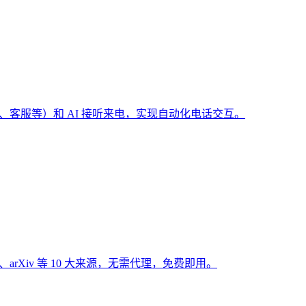
（预订、客服等）和 AI 接听来电，实现自动化电话交互。
Hub、arXiv 等 10 大来源，无需代理，免费即用。