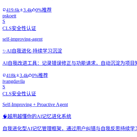
419.6k
3.4k
0%推荐
pskoett
S
CLS安全性认证
self-improving-agent
✨
AI自我进化·持续学习沉淀
AI自我改进工具：记录错误修正与功能请求，自动沉淀为项目
418k
3.4k
0%推荐
ivangdavila
S
CLS安全性认证
Self-Improving + Proactive Agent
🧠
越用越懂你的AI记忆进化系统
自我进化型AI记忆管理框架，通过用户纠错与自我反思持续学