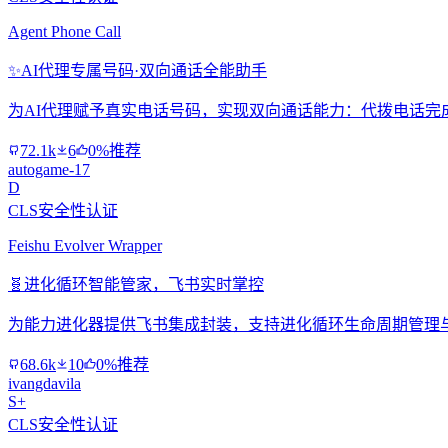
Agent Phone Call
✨
AI代理专属号码·双向通话全能助手
为AI代理赋予真实电话号码，实现双向通话能力：代拨电话完
72.1k
6
0%推荐
autogame-17
D
CLS安全性认证
Feishu Evolver Wrapper
🧬
进化循环智能管家，飞书实时掌控
为能力进化器提供飞书集成封装，支持进化循环生命周期管理
68.6k
10
0%推荐
ivangdavila
S+
CLS安全性认证