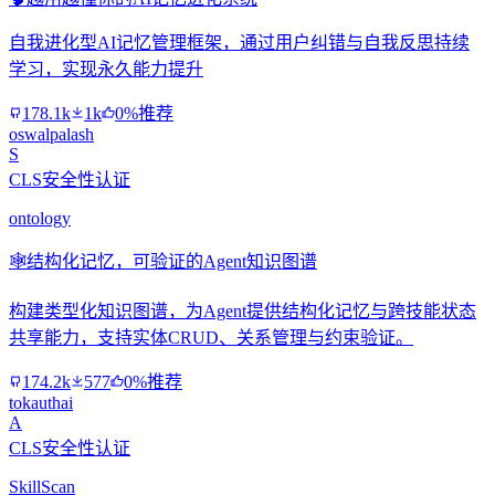
自我进化型AI记忆管理框架，通过用户纠错与自我反思持续
学习，实现永久能力提升
178.1k
1k
0%推荐
oswalpalash
S
CLS安全性认证
ontology
🕸️
结构化记忆，可验证的Agent知识图谱
构建类型化知识图谱，为Agent提供结构化记忆与跨技能状态
共享能力，支持实体CRUD、关系管理与约束验证。
174.2k
577
0%推荐
tokauthai
A
CLS安全性认证
SkillScan