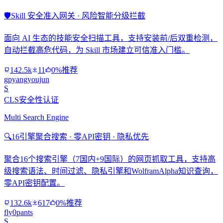
🛡️
Skill 安全准入网关 · 风险智能分级拦截
面向 AI 生态的技能安全扫描工具，支持安装前/后双重检测，
自动拦截高危代码，为 Skill 市场建立可信准入门槛。
142.5k
11
0%推荐
gpyangyoujun
S
CLS安全性认证
Multi Search Engine
🔍
16引擎聚合搜索 · 零API密钥 · 隐私优先
聚合16个搜索引擎（7国内+9国际）的网页抓取工具，支持高
级搜索语法、时间过滤、隐私引擎和WolframAlpha知识查询，
零API密钥配置。
132.6k
617
0%推荐
fly0pants
S