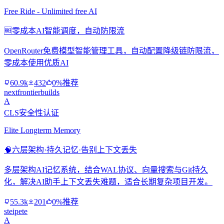
Free Ride - Unlimited free AI
🆓
零成本AI智能调度，自动防限流
OpenRouter免费模型智能管理工具，自动配置降级链防限流，
零成本使用优质AI
60.9k
432
0%推荐
nextfrontierbuilds
A
CLS安全性认证
Elite Longterm Memory
🧠
六层架构·持久记忆·告别上下文丢失
多层架构AI记忆系统，结合WAL协议、向量搜索与Git持久
化，解决AI助手上下文丢失难题，适合长期复杂项目开发。
55.3k
201
0%推荐
steipete
A