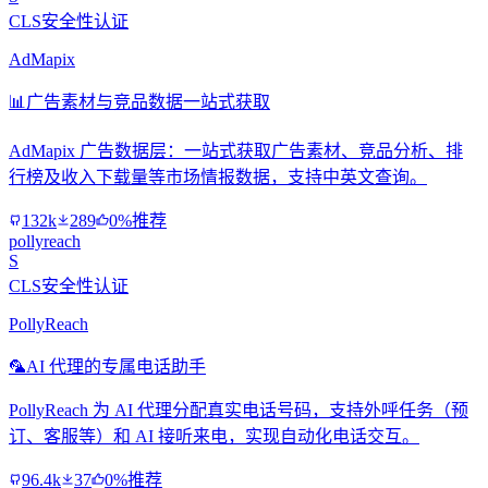
CLS安全性认证
AdMapix
📊
广告素材与竞品数据一站式获取
AdMapix 广告数据层：一站式获取广告素材、竞品分析、排
行榜及收入下载量等市场情报数据，支持中英文查询。
132k
289
0%推荐
pollyreach
S
CLS安全性认证
PollyReach
🦜
AI 代理的专属电话助手
PollyReach 为 AI 代理分配真实电话号码，支持外呼任务（预
订、客服等）和 AI 接听来电，实现自动化电话交互。
96.4k
37
0%推荐