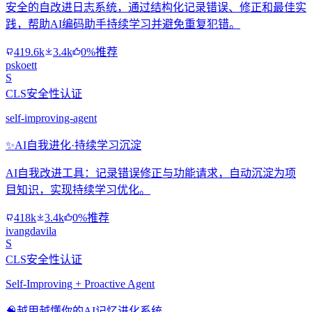
安全的自改进日志系统，通过结构化记录错误、修正和最佳实
践，帮助AI编码助手持续学习并避免重复犯错。
419.6k
3.4k
0%推荐
pskoett
S
CLS安全性认证
self-improving-agent
✨
AI自我进化·持续学习沉淀
AI自我改进工具：记录错误修正与功能请求，自动沉淀为项
目知识，实现持续学习优化。
418k
3.4k
0%推荐
ivangdavila
S
CLS安全性认证
Self-Improving + Proactive Agent
🧠
越用越懂你的AI记忆进化系统