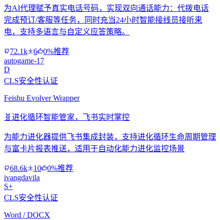
为AI代理赋予真实电话号码，实现双向通话能力：代拨电话
完成预订/客服等任务，同时充当24小时智能接线员接听来
电，支持多语言与自定义应答策略。
72.1k
6
0%推荐
autogame-17
D
CLS安全性认证
Feishu Evolver Wrapper
🧬
进化循环智能管家，飞书实时掌控
为能力进化器提供飞书集成封装，支持进化循环生命周期管理
与富卡片报表推送，适用于自动化能力进化监控场景
68.6k
10
0%推荐
ivangdavila
S+
CLS安全性认证
Word / DOCX