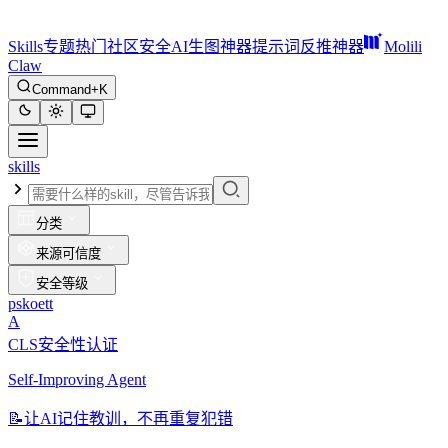
Skills
专题
热门
社区
安全
AI生图神器
提示词反推神器
Molili
Claw
Command+K
skills
分类
来源可信度
安全等级
pskoett
A
CLS安全性认证
Self-Improving Agent
📝
让AI记住教训，不再重复犯错