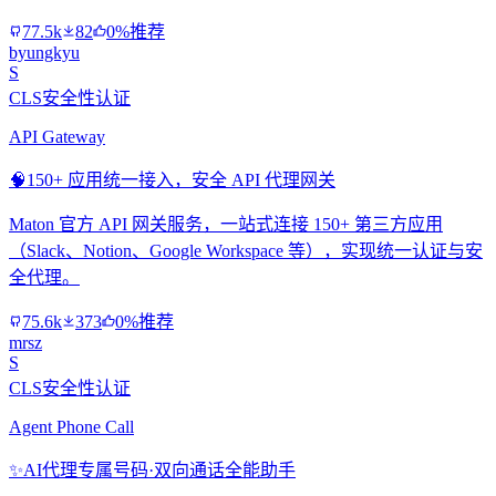
77.5k
82
0%推荐
byungkyu
S
CLS安全性认证
API Gateway
🧠
150+ 应用统一接入，安全 API 代理网关
Maton 官方 API 网关服务，一站式连接 150+ 第三方应用
（Slack、Notion、Google Workspace 等），实现统一认证与安
全代理。
75.6k
373
0%推荐
mrsz
S
CLS安全性认证
Agent Phone Call
✨
AI代理专属号码·双向通话全能助手