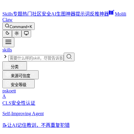
Skills
专题
热门
社区
安全
AI生图神器
提示词反推神器
Molili
Claw
Command+K
skills
分类
来源可信度
安全等级
pskoett
A
CLS安全性认证
Self-Improving Agent
📝
让AI记住教训，不再重复犯错