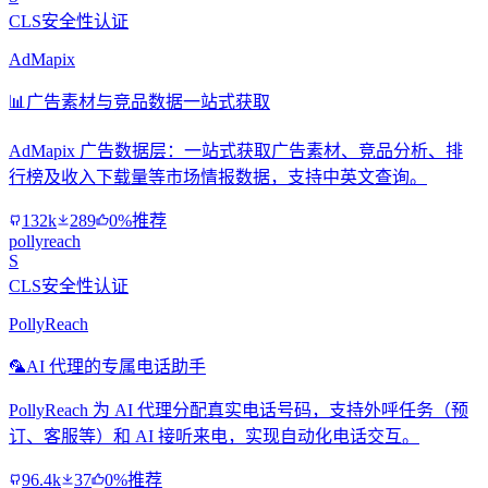
CLS安全性认证
AdMapix
📊
广告素材与竞品数据一站式获取
AdMapix 广告数据层：一站式获取广告素材、竞品分析、排
行榜及收入下载量等市场情报数据，支持中英文查询。
132k
289
0%推荐
pollyreach
S
CLS安全性认证
PollyReach
🦜
AI 代理的专属电话助手
PollyReach 为 AI 代理分配真实电话号码，支持外呼任务（预
订、客服等）和 AI 接听来电，实现自动化电话交互。
96.4k
37
0%推荐