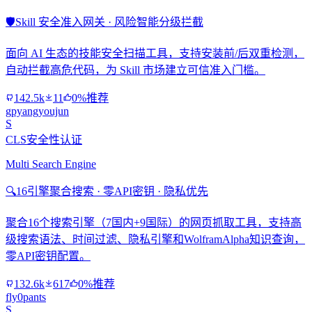
🛡️
Skill 安全准入网关 · 风险智能分级拦截
面向 AI 生态的技能安全扫描工具，支持安装前/后双重检测，
自动拦截高危代码，为 Skill 市场建立可信准入门槛。
142.5k
11
0%推荐
gpyangyoujun
S
CLS安全性认证
Multi Search Engine
🔍
16引擎聚合搜索 · 零API密钥 · 隐私优先
聚合16个搜索引擎（7国内+9国际）的网页抓取工具，支持高
级搜索语法、时间过滤、隐私引擎和WolframAlpha知识查询，
零API密钥配置。
132.6k
617
0%推荐
fly0pants
S