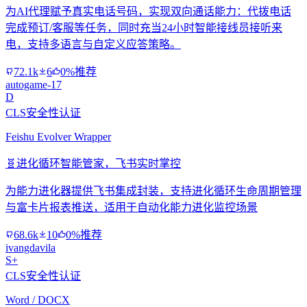
为AI代理赋予真实电话号码，实现双向通话能力：代拨电话
完成预订/客服等任务，同时充当24小时智能接线员接听来
电，支持多语言与自定义应答策略。
72.1k
6
0%推荐
autogame-17
D
CLS安全性认证
Feishu Evolver Wrapper
🧬
进化循环智能管家，飞书实时掌控
为能力进化器提供飞书集成封装，支持进化循环生命周期管理
与富卡片报表推送，适用于自动化能力进化监控场景
68.6k
10
0%推荐
ivangdavila
S+
CLS安全性认证
Word / DOCX