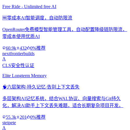
Free Ride - Unlimited free AI
🆓
零成本AI智能调度，自动防限流
OpenRouter免费模型智能管理工具，自动配置降级链防限流，
零成本使用优质AI
60.9k
432
0%推荐
nextfrontierbuilds
A
CLS安全性认证
Elite Longterm Memory
🧠
六层架构·持久记忆·告别上下文丢失
多层架构AI记忆系统，结合WAL协议、向量搜索与Git持久
化，解决AI助手上下文丢失难题，适合长期复杂项目开发。
55.3k
201
0%推荐
steipete
A