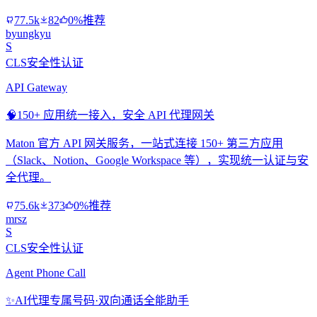
77.5k
82
0%推荐
byungkyu
S
CLS安全性认证
API Gateway
🧠
150+ 应用统一接入，安全 API 代理网关
Maton 官方 API 网关服务，一站式连接 150+ 第三方应用
（Slack、Notion、Google Workspace 等），实现统一认证与安
全代理。
75.6k
373
0%推荐
mrsz
S
CLS安全性认证
Agent Phone Call
✨
AI代理专属号码·双向通话全能助手