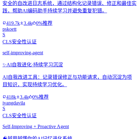
安全的自改进日志系统，通过结构化记录错误、修正和最佳实
践，帮助AI编码助手持续学习并避免重复犯错。
419.7k
3.4k
0%推荐
pskoett
S
CLS安全性认证
self-improving-agent
✨
AI自我进化·持续学习沉淀
AI自我改进工具：记录错误修正与功能请求，自动沉淀为项
目知识，实现持续学习优化。
418k
3.4k
0%推荐
ivangdavila
S
CLS安全性认证
Self-Improving + Proactive Agent
🧠
越用越懂你的AI记忆进化系统