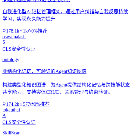
自我进化型AI记忆管理框架，通过用户纠错与自我反思持续
学习，实现永久能力提升
178.1k
1k
0%推荐
oswalpalash
S
CLS安全性认证
ontology
🕸️
结构化记忆，可验证的Agent知识图谱
构建类型化知识图谱，为Agent提供结构化记忆与跨技能状态
共享能力，支持实体CRUD、关系管理与约束验证。
174.2k
577
0%推荐
tokauthai
A
CLS安全性认证
SkillScan