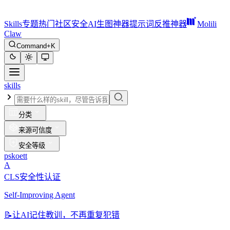
Skills
专题
热门
社区
安全
AI生图神器
提示词反推神器
Molili
Claw
Command+K
skills
分类
来源可信度
安全等级
pskoett
A
CLS安全性认证
Self-Improving Agent
📝
让AI记住教训，不再重复犯错