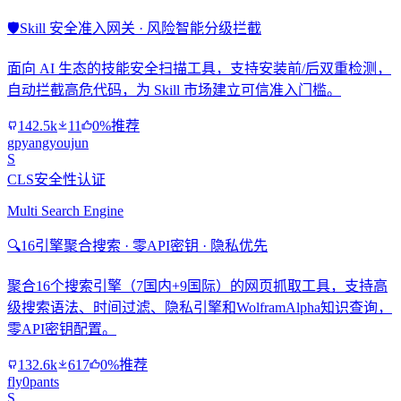
🛡️
Skill 安全准入网关 · 风险智能分级拦截
面向 AI 生态的技能安全扫描工具，支持安装前/后双重检测，
自动拦截高危代码，为 Skill 市场建立可信准入门槛。
142.5k
11
0%推荐
gpyangyoujun
S
CLS安全性认证
Multi Search Engine
🔍
16引擎聚合搜索 · 零API密钥 · 隐私优先
聚合16个搜索引擎（7国内+9国际）的网页抓取工具，支持高
级搜索语法、时间过滤、隐私引擎和WolframAlpha知识查询，
零API密钥配置。
132.6k
617
0%推荐
fly0pants
S