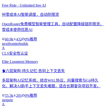
Free Ride - Unlimited free AI
🆓
零成本AI智能调度，自动防限流
OpenRouter免费模型智能管理工具，自动配置降级链防限流，
零成本使用优质AI
60.9k
432
0%推荐
nextfrontierbuilds
A
CLS安全性认证
Elite Longterm Memory
🧠
六层架构·持久记忆·告别上下文丢失
多层架构AI记忆系统，结合WAL协议、向量搜索与Git持久
化，解决AI助手上下文丢失难题，适合长期复杂项目开发。
55.3k
201
0%推荐
steipete
A