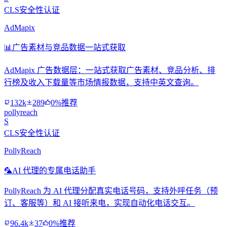
CLS安全性认证
AdMapix
📊
广告素材与竞品数据一站式获取
AdMapix 广告数据层：一站式获取广告素材、竞品分析、排
行榜及收入下载量等市场情报数据，支持中英文查询。
132k
289
0%推荐
pollyreach
S
CLS安全性认证
PollyReach
🦜
AI 代理的专属电话助手
PollyReach 为 AI 代理分配真实电话号码，支持外呼任务（预
订、客服等）和 AI 接听来电，实现自动化电话交互。
96.4k
37
0%推荐