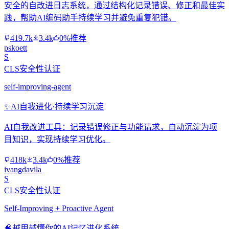
安全的自改进日志系统，通过结构化记录错误、修正和最佳实
践，帮助AI编码助手持续学习并避免重复犯错。
419.7k
3.4k
0%推荐
pskoett
S
CLS安全性认证
self-improving-agent
✨
AI自我进化·持续学习沉淀
AI自我改进工具：记录错误修正与功能请求，自动沉淀为项
目知识，实现持续学习优化。
418k
3.4k
0%推荐
ivangdavila
S
CLS安全性认证
Self-Improving + Proactive Agent
🧠
越用越懂你的AI记忆进化系统