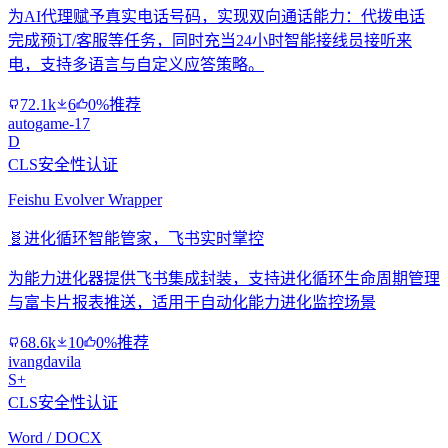
为AI代理赋予真实电话号码，实现双向通话能力：代拨电话
完成预订/客服等任务，同时充当24小时智能接线员接听来
电，支持多语言与自定义应答策略。
72.1k
6
0%推荐
autogame-17
D
CLS安全性认证
Feishu Evolver Wrapper
🧬
进化循环智能管家，飞书实时掌控
为能力进化器提供飞书集成封装，支持进化循环生命周期管理
与富卡片报表推送，适用于自动化能力进化监控场景
68.6k
10
0%推荐
ivangdavila
S+
CLS安全性认证
Word / DOCX