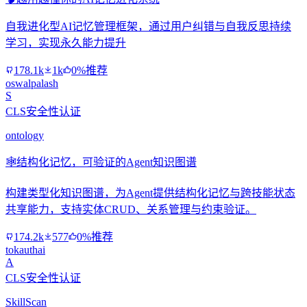
自我进化型AI记忆管理框架，通过用户纠错与自我反思持续
学习，实现永久能力提升
178.1k
1k
0%推荐
oswalpalash
S
CLS安全性认证
ontology
🕸️
结构化记忆，可验证的Agent知识图谱
构建类型化知识图谱，为Agent提供结构化记忆与跨技能状态
共享能力，支持实体CRUD、关系管理与约束验证。
174.2k
577
0%推荐
tokauthai
A
CLS安全性认证
SkillScan