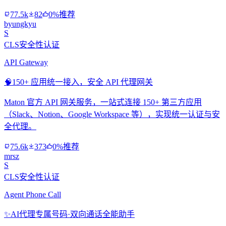
77.5k
82
0%推荐
byungkyu
S
CLS安全性认证
API Gateway
🧠
150+ 应用统一接入，安全 API 代理网关
Maton 官方 API 网关服务，一站式连接 150+ 第三方应用
（Slack、Notion、Google Workspace 等），实现统一认证与安
全代理。
75.6k
373
0%推荐
mrsz
S
CLS安全性认证
Agent Phone Call
✨
AI代理专属号码·双向通话全能助手