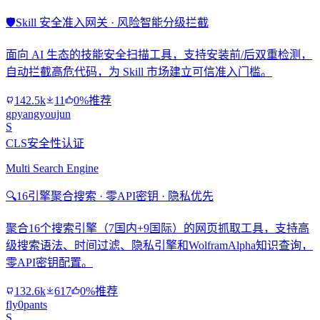
🛡️
Skill 安全准入网关 · 风险智能分级拦截
面向 AI 生态的技能安全扫描工具，支持安装前/后双重检测，
自动拦截高危代码，为 Skill 市场建立可信准入门槛。
142.5k
11
0%推荐
gpyangyoujun
S
CLS安全性认证
Multi Search Engine
🔍
16引擎聚合搜索 · 零API密钥 · 隐私优先
聚合16个搜索引擎（7国内+9国际）的网页抓取工具，支持高
级搜索语法、时间过滤、隐私引擎和WolframAlpha知识查询，
零API密钥配置。
132.6k
617
0%推荐
fly0pants
S