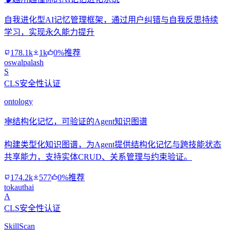
自我进化型AI记忆管理框架，通过用户纠错与自我反思持续
学习，实现永久能力提升
178.1k
1k
0%推荐
oswalpalash
S
CLS安全性认证
ontology
🕸️
结构化记忆，可验证的Agent知识图谱
构建类型化知识图谱，为Agent提供结构化记忆与跨技能状态
共享能力，支持实体CRUD、关系管理与约束验证。
174.2k
577
0%推荐
tokauthai
A
CLS安全性认证
SkillScan