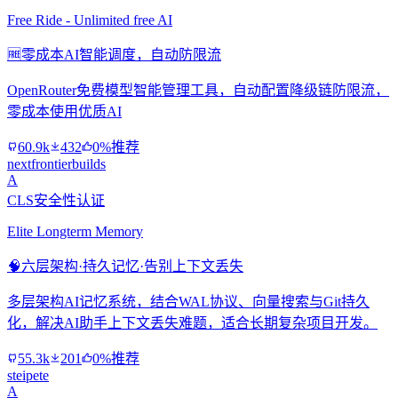
Free Ride - Unlimited free AI
🆓
零成本AI智能调度，自动防限流
OpenRouter免费模型智能管理工具，自动配置降级链防限流，
零成本使用优质AI
60.9k
432
0%推荐
nextfrontierbuilds
A
CLS安全性认证
Elite Longterm Memory
🧠
六层架构·持久记忆·告别上下文丢失
多层架构AI记忆系统，结合WAL协议、向量搜索与Git持久
化，解决AI助手上下文丢失难题，适合长期复杂项目开发。
55.3k
201
0%推荐
steipete
A