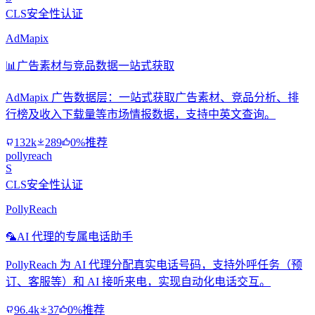
CLS安全性认证
AdMapix
📊
广告素材与竞品数据一站式获取
AdMapix 广告数据层：一站式获取广告素材、竞品分析、排
行榜及收入下载量等市场情报数据，支持中英文查询。
132k
289
0%推荐
pollyreach
S
CLS安全性认证
PollyReach
🦜
AI 代理的专属电话助手
PollyReach 为 AI 代理分配真实电话号码，支持外呼任务（预
订、客服等）和 AI 接听来电，实现自动化电话交互。
96.4k
37
0%推荐