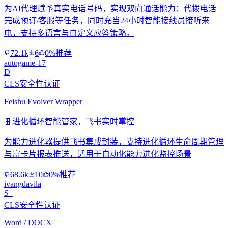
为AI代理赋予真实电话号码，实现双向通话能力：代拨电话
完成预订/客服等任务，同时充当24小时智能接线员接听来
电，支持多语言与自定义应答策略。
72.1k
6
0%推荐
autogame-17
D
CLS安全性认证
Feishu Evolver Wrapper
🧬
进化循环智能管家，飞书实时掌控
为能力进化器提供飞书集成封装，支持进化循环生命周期管理
与富卡片报表推送，适用于自动化能力进化监控场景
68.6k
10
0%推荐
ivangdavila
S+
CLS安全性认证
Word / DOCX