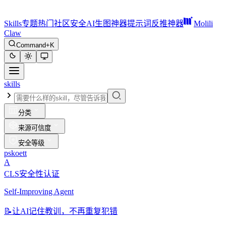
Skills
专题
热门
社区
安全
AI生图神器
提示词反推神器
Molili
Claw
Command+K
skills
分类
来源可信度
安全等级
pskoett
A
CLS安全性认证
Self-Improving Agent
📝
让AI记住教训，不再重复犯错