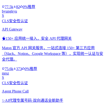
77.5k
82
0%推荐
byungkyu
S
CLS安全性认证
API Gateway
🧠
150+ 应用统一接入，安全 API 代理网关
Maton 官方 API 网关服务，一站式连接 150+ 第三方应用
（Slack、Notion、Google Workspace 等），实现统一认证与安
全代理。
75.6k
373
0%推荐
mrsz
S
CLS安全性认证
Agent Phone Call
✨
AI代理专属号码·双向通话全能助手