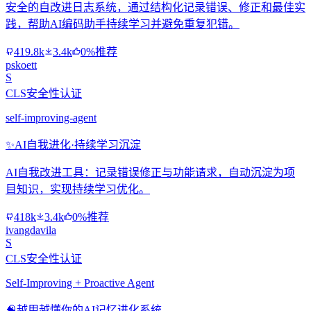
安全的自改进日志系统，通过结构化记录错误、修正和最佳实
践，帮助AI编码助手持续学习并避免重复犯错。
419.8k
3.4k
0%推荐
pskoett
S
CLS安全性认证
self-improving-agent
✨
AI自我进化·持续学习沉淀
AI自我改进工具：记录错误修正与功能请求，自动沉淀为项
目知识，实现持续学习优化。
418k
3.4k
0%推荐
ivangdavila
S
CLS安全性认证
Self-Improving + Proactive Agent
🧠
越用越懂你的AI记忆进化系统