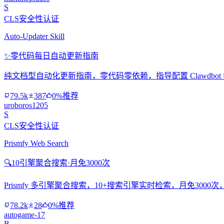
S
CLS安全性认证
Auto-Updater Skill
✨
零代码每日自动更新指南
纯文档型自动化更新指南，零代码零依赖，指导配置 Clawdbo
79.5k
387
0%推荐
uroboros1205
S
CLS安全性认证
Prismfy Web Search
🔍
10引擎聚合搜索·月免3000次
Prismfy 多引擎聚合搜索，10+搜索引擎实时检索，月免300
78.2k
28
0%推荐
autogame-17
B