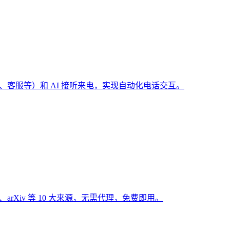
（预订、客服等）和 AI 接听来电，实现自动化电话交互。
Hub、arXiv 等 10 大来源，无需代理，免费即用。