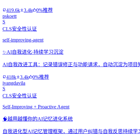
419.6k
3.4k
0%推荐
pskoett
S
CLS安全性认证
self-improving-agent
✨
AI自我进化·持续学习沉淀
AI自我改进工具：记录错误修正与功能请求，自动沉淀为项目
418k
3.4k
0%推荐
ivangdavila
S
CLS安全性认证
Self-Improving + Proactive Agent
🧠
越用越懂你的AI记忆进化系统
自我进化型AI记忆管理框架，通过用户纠错与自我反思持续学