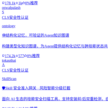
178.1k
1k
0%推荐
oswalpalash
S
CLS安全性认证
ontology
🕸️
结构化记忆，可验证的Agent知识图谱
构建类型化知识图谱，为Agent提供结构化记忆与跨技能状态
174.2k
577
0%推荐
tokauthai
A
CLS安全性认证
SkillScan
🛡️
Skill 安全准入网关 · 风险智能分级拦截
面向 AI 生态的技能安全扫描工具，支持安装前/后双重检测，自