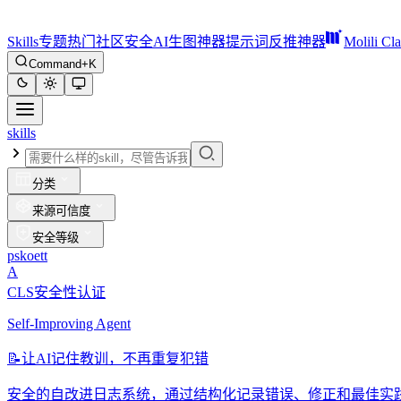
Skills
专题
热门
社区
安全
AI生图神器
提示词反推神器
Molili Cl
Command+K
skills
分类
来源可信度
安全等级
pskoett
A
CLS安全性认证
Self-Improving Agent
📝
让AI记住教训，不再重复犯错
安全的自改进日志系统，通过结构化记录错误、修正和最佳实践