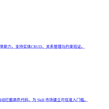
共享能力，支持实体CRUD、关系管理与约束验证。
动拦截高危代码，为 Skill 市场建立可信准入门槛。