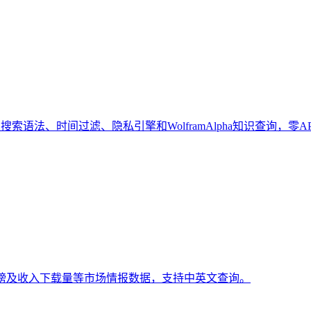
索语法、时间过滤、隐私引擎和WolframAlpha知识查询，零A
排行榜及收入下载量等市场情报数据，支持中英文查询。