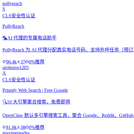
pollyreach
S
CLS安全性认证
PollyReach
🦜
AI 代理的专属电话助手
PollyReach 为 AI 代理分配真实电话号码，支持外呼任务
96.4k
37
0%推荐
uroboros1205
A
CLS安全性认证
Prismfy Web Search | Free Google
🔍
10 大引擎聚合搜索，免费即用
OpenClaw 默认多引擎搜索工具，聚合 Google、Reddit、Git
81.8k
38
0%推荐
maximeprades