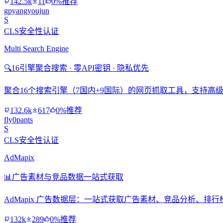
142.5k
11
0%推荐
gpyangyoujun
S
CLS安全性认证
Multi Search Engine
🔍
16引擎聚合搜索 · 零API密钥 · 隐私优先
聚合16个搜索引擎（7国内+9国际）的网页抓取工具，支持高级搜
132.6k
617
0%推荐
fly0pants
S
CLS安全性认证
AdMapix
📊
广告素材与竞品数据一站式获取
AdMapix 广告数据层：一站式获取广告素材、竞品分析、
132k
289
0%推荐