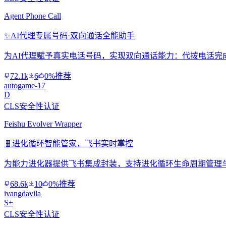
Agent Phone Call
✨
AI代理专属号码·双向通话全能助手
为AI代理赋予真实电话号码，实现双向通话能力：代拨电话完
72.1k
6
0%推荐
autogame-17
D
CLS安全性认证
Feishu Evolver Wrapper
🧬
进化循环智能管家，飞书实时掌控
为能力进化器提供飞书集成封装，支持进化循环生命周期管理
68.6k
10
0%推荐
ivangdavila
S+
CLS安全性认证