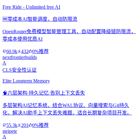
Free Ride - Unlimited free AI
🆓
零成本AI智能调度，自动防限流
OpenRouter免费模型智能管理工具，自动配置降级链防限流，
零成本使用优质AI
60.9k
432
0%推荐
nextfrontierbuilds
A
CLS安全性认证
Elite Longterm Memory
🧠
六层架构·持久记忆·告别上下文丢失
多层架构AI记忆系统，结合WAL协议、向量搜索与Git持久
化，解决AI助手上下文丢失难题，适合长期复杂项目开发。
55.3k
201
0%推荐
steipete
A