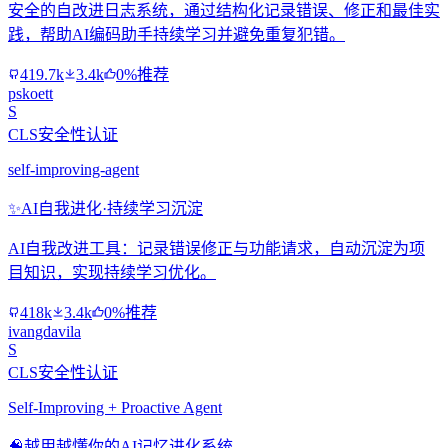
安全的自改进日志系统，通过结构化记录错误、修正和最佳实
践，帮助AI编码助手持续学习并避免重复犯错。
419.7k
3.4k
0%推荐
pskoett
S
CLS安全性认证
self-improving-agent
✨
AI自我进化·持续学习沉淀
AI自我改进工具：记录错误修正与功能请求，自动沉淀为项
目知识，实现持续学习优化。
418k
3.4k
0%推荐
ivangdavila
S
CLS安全性认证
Self-Improving + Proactive Agent
🧠
越用越懂你的AI记忆进化系统