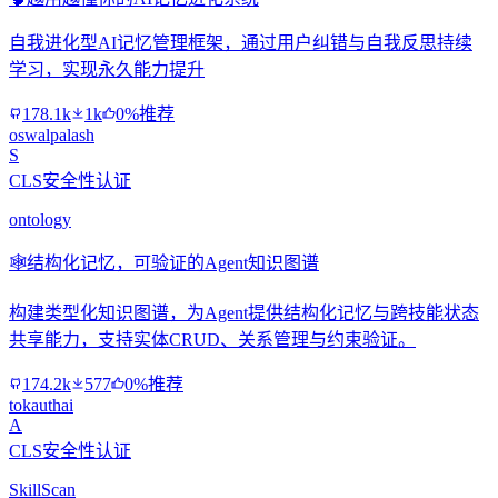
自我进化型AI记忆管理框架，通过用户纠错与自我反思持续
学习，实现永久能力提升
178.1k
1k
0%推荐
oswalpalash
S
CLS安全性认证
ontology
🕸️
结构化记忆，可验证的Agent知识图谱
构建类型化知识图谱，为Agent提供结构化记忆与跨技能状态
共享能力，支持实体CRUD、关系管理与约束验证。
174.2k
577
0%推荐
tokauthai
A
CLS安全性认证
SkillScan