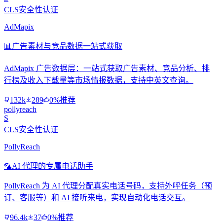
CLS安全性认证
AdMapix
📊
广告素材与竞品数据一站式获取
AdMapix 广告数据层：一站式获取广告素材、竞品分析、排
行榜及收入下载量等市场情报数据，支持中英文查询。
132k
289
0%推荐
pollyreach
S
CLS安全性认证
PollyReach
🦜
AI 代理的专属电话助手
PollyReach 为 AI 代理分配真实电话号码，支持外呼任务（预
订、客服等）和 AI 接听来电，实现自动化电话交互。
96.4k
37
0%推荐