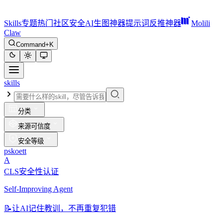
Skills
专题
热门
社区
安全
AI生图神器
提示词反推神器
Molili
Claw
Command+K
skills
分类
来源可信度
安全等级
pskoett
A
CLS安全性认证
Self-Improving Agent
📝
让AI记住教训，不再重复犯错