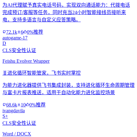
为AI代理赋予真实电话号码，实现双向通话能力：代拨电话
完成预订/客服等任务，同时充当24小时智能接线员接听来
电，支持多语言与自定义应答策略。
72.1k
6
0%推荐
autogame-17
D
CLS安全性认证
Feishu Evolver Wrapper
🧬
进化循环智能管家，飞书实时掌控
为能力进化器提供飞书集成封装，支持进化循环生命周期管理
与富卡片报表推送，适用于自动化能力进化监控场景
68.6k
10
0%推荐
ivangdavila
S+
CLS安全性认证
Word / DOCX