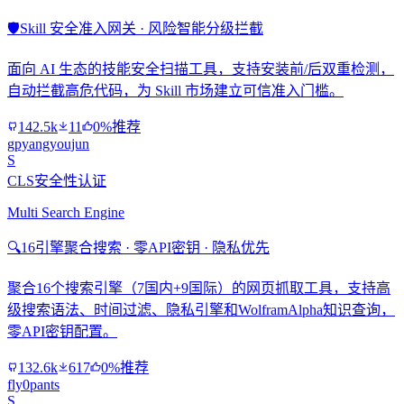
🛡️
Skill 安全准入网关 · 风险智能分级拦截
面向 AI 生态的技能安全扫描工具，支持安装前/后双重检测，
自动拦截高危代码，为 Skill 市场建立可信准入门槛。
142.5k
11
0%推荐
gpyangyoujun
S
CLS安全性认证
Multi Search Engine
🔍
16引擎聚合搜索 · 零API密钥 · 隐私优先
聚合16个搜索引擎（7国内+9国际）的网页抓取工具，支持高
级搜索语法、时间过滤、隐私引擎和WolframAlpha知识查询，
零API密钥配置。
132.6k
617
0%推荐
fly0pants
S