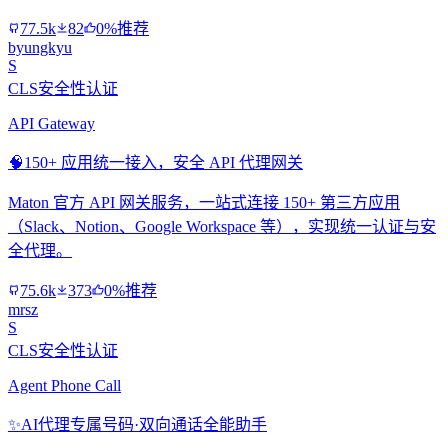
77.5k
82
0%推荐
byungkyu
S
CLS安全性认证
API Gateway
🧠
150+ 应用统一接入，安全 API 代理网关
Maton 官方 API 网关服务，一站式连接 150+ 第三方应用
（Slack、Notion、Google Workspace 等），实现统一认证与安
全代理。
75.6k
373
0%推荐
mrsz
S
CLS安全性认证
Agent Phone Call
✨
AI代理专属号码·双向通话全能助手