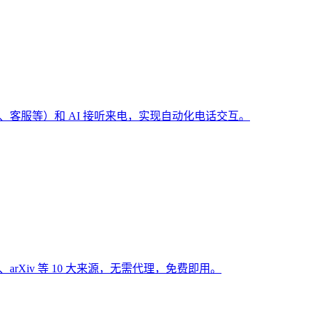
（预订、客服等）和 AI 接听来电，实现自动化电话交互。
Hub、arXiv 等 10 大来源，无需代理，免费即用。