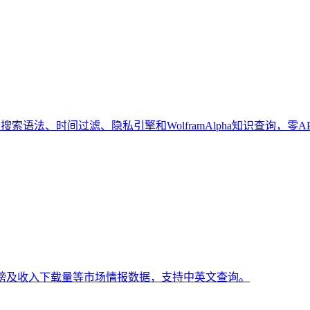
索语法、时间过滤、隐私引擎和WolframAlpha知识查询，零A
排行榜及收入下载量等市场情报数据，支持中英文查询。