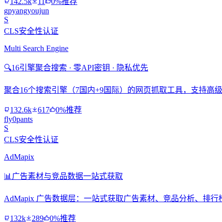
142.5k
11
0%推荐
gpyangyoujun
S
CLS安全性认证
Multi Search Engine
🔍
16引擎聚合搜索 · 零API密钥 · 隐私优先
聚合16个搜索引擎（7国内+9国际）的网页抓取工具，支持高级搜
132.6k
617
0%推荐
fly0pants
S
CLS安全性认证
AdMapix
📊
广告素材与竞品数据一站式获取
AdMapix 广告数据层：一站式获取广告素材、竞品分析、
132k
289
0%推荐