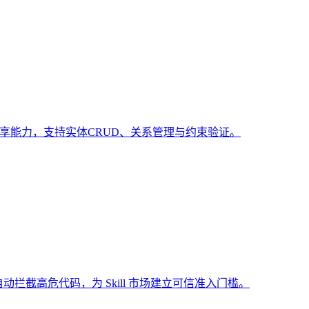
共享能力，支持实体CRUD、关系管理与约束验证。
动拦截高危代码，为 Skill 市场建立可信准入门槛。