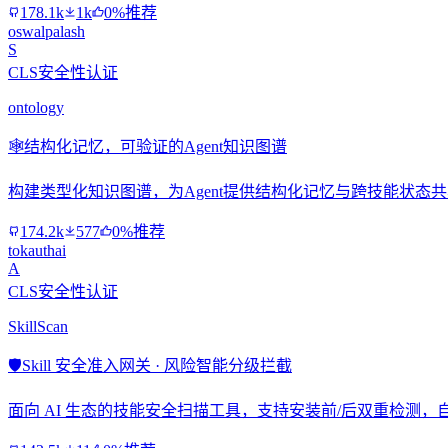
178.1k
1k
0%推荐
oswalpalash
S
CLS安全性认证
ontology
🕸️
结构化记忆，可验证的Agent知识图谱
构建类型化知识图谱，为Agent提供结构化记忆与跨技能状态
174.2k
577
0%推荐
tokauthai
A
CLS安全性认证
SkillScan
🛡️
Skill 安全准入网关 · 风险智能分级拦截
面向 AI 生态的技能安全扫描工具，支持安装前/后双重检测，自