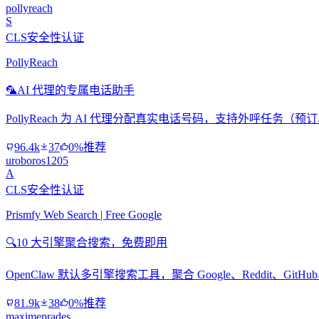
pollyreach
S
CLS安全性认证
PollyReach
🦜
AI 代理的专属电话助手
PollyReach 为 AI 代理分配真实电话号码，支持外呼任务
96.4k
37
0%推荐
uroboros1205
A
CLS安全性认证
Prismfy Web Search | Free Google
🔍
10 大引擎聚合搜索，免费即用
OpenClaw 默认多引擎搜索工具，聚合 Google、Reddit、Git
81.9k
38
0%推荐
maximeprades