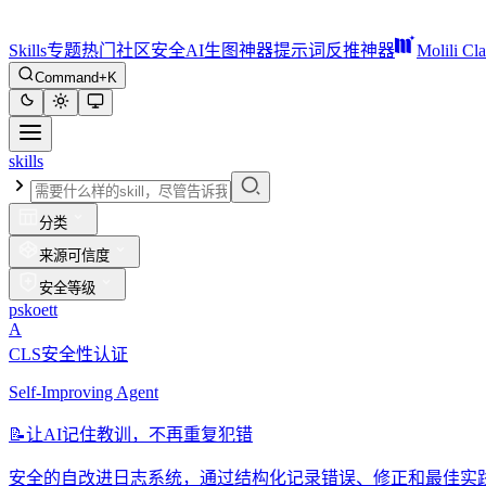
Skills
专题
热门
社区
安全
AI生图神器
提示词反推神器
Molili Cl
Command+K
skills
分类
来源可信度
安全等级
pskoett
A
CLS安全性认证
Self-Improving Agent
📝
让AI记住教训，不再重复犯错
安全的自改进日志系统，通过结构化记录错误、修正和最佳实践