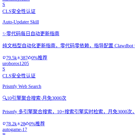
S
CLS安全性认证
Auto-Updater Skill
✨
零代码每日自动更新指南
纯文档型自动化更新指南，零代码零依赖，指导配置 Clawdbo
79.5k
387
0%推荐
uroboros1205
S
CLS安全性认证
Prismfy Web Search
🔍
10引擎聚合搜索·月免3000次
Prismfy 多引擎聚合搜索，10+搜索引擎实时检索，月免300
78.2k
28
0%推荐
autogame-17
B