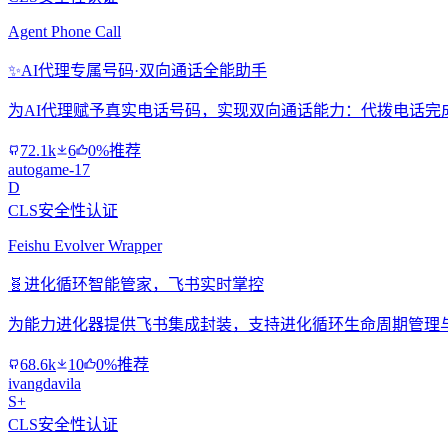
Agent Phone Call
✨
AI代理专属号码·双向通话全能助手
为AI代理赋予真实电话号码，实现双向通话能力：代拨电话完
72.1k
6
0%推荐
autogame-17
D
CLS安全性认证
Feishu Evolver Wrapper
🧬
进化循环智能管家，飞书实时掌控
为能力进化器提供飞书集成封装，支持进化循环生命周期管理
68.6k
10
0%推荐
ivangdavila
S+
CLS安全性认证