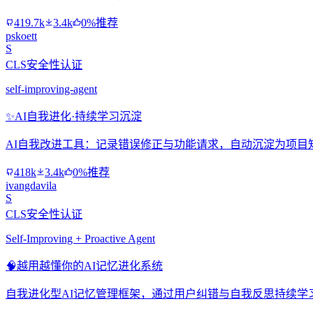
419.7k
3.4k
0%推荐
pskoett
S
CLS安全性认证
self-improving-agent
✨
AI自我进化·持续学习沉淀
AI自我改进工具：记录错误修正与功能请求，自动沉淀为项目
418k
3.4k
0%推荐
ivangdavila
S
CLS安全性认证
Self-Improving + Proactive Agent
🧠
越用越懂你的AI记忆进化系统
自我进化型AI记忆管理框架，通过用户纠错与自我反思持续学