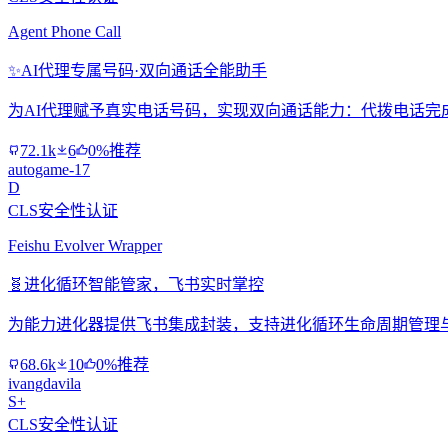
Agent Phone Call
✨
AI代理专属号码·双向通话全能助手
为AI代理赋予真实电话号码，实现双向通话能力：代拨电话完
72.1k
6
0%推荐
autogame-17
D
CLS安全性认证
Feishu Evolver Wrapper
🧬
进化循环智能管家，飞书实时掌控
为能力进化器提供飞书集成封装，支持进化循环生命周期管理
68.6k
10
0%推荐
ivangdavila
S+
CLS安全性认证