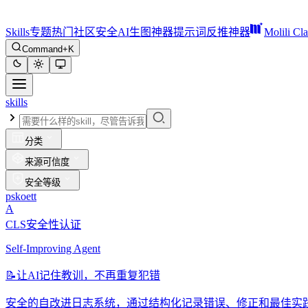
Skills
专题
热门
社区
安全
AI生图神器
提示词反推神器
Molili Cl
Command+K
skills
分类
来源可信度
安全等级
pskoett
A
CLS安全性认证
Self-Improving Agent
📝
让AI记住教训，不再重复犯错
安全的自改进日志系统，通过结构化记录错误、修正和最佳实践