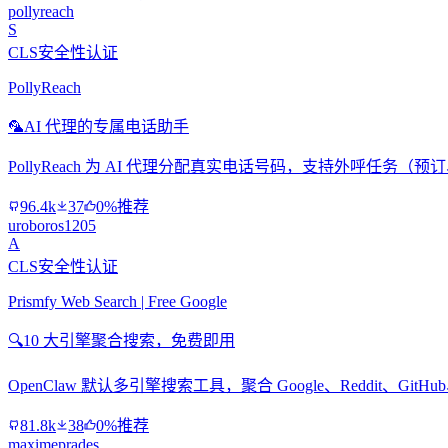
pollyreach
S
CLS安全性认证
PollyReach
🦜
AI 代理的专属电话助手
PollyReach 为 AI 代理分配真实电话号码，支持外呼任务
96.4k
37
0%推荐
uroboros1205
A
CLS安全性认证
Prismfy Web Search | Free Google
🔍
10 大引擎聚合搜索，免费即用
OpenClaw 默认多引擎搜索工具，聚合 Google、Reddit、Git
81.8k
38
0%推荐
maximeprades