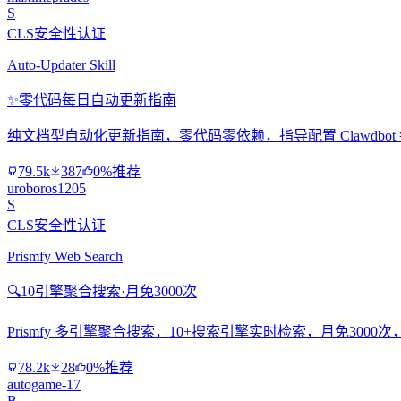
S
CLS安全性认证
Auto-Updater Skill
✨
零代码每日自动更新指南
纯文档型自动化更新指南，零代码零依赖，指导配置 Clawdbo
79.5k
387
0%推荐
uroboros1205
S
CLS安全性认证
Prismfy Web Search
🔍
10引擎聚合搜索·月免3000次
Prismfy 多引擎聚合搜索，10+搜索引擎实时检索，月免300
78.2k
28
0%推荐
autogame-17
B