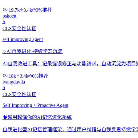
419.7k
3.4k
0%推荐
pskoett
S
CLS安全性认证
self-improving-agent
✨
AI自我进化·持续学习沉淀
AI自我改进工具：记录错误修正与功能请求，自动沉淀为项目
418k
3.4k
0%推荐
ivangdavila
S
CLS安全性认证
Self-Improving + Proactive Agent
🧠
越用越懂你的AI记忆进化系统
自我进化型AI记忆管理框架，通过用户纠错与自我反思持续学