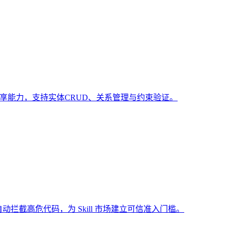
共享能力，支持实体CRUD、关系管理与约束验证。
动拦截高危代码，为 Skill 市场建立可信准入门槛。