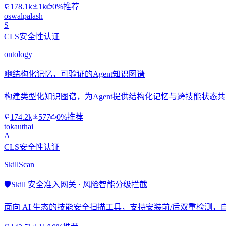
178.1k
1k
0%推荐
oswalpalash
S
CLS安全性认证
ontology
🕸️
结构化记忆，可验证的Agent知识图谱
构建类型化知识图谱，为Agent提供结构化记忆与跨技能状态
174.2k
577
0%推荐
tokauthai
A
CLS安全性认证
SkillScan
🛡️
Skill 安全准入网关 · 风险智能分级拦截
面向 AI 生态的技能安全扫描工具，支持安装前/后双重检测，自