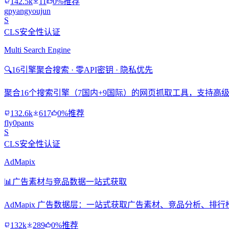
142.5k
11
0%推荐
gpyangyoujun
S
CLS安全性认证
Multi Search Engine
🔍
16引擎聚合搜索 · 零API密钥 · 隐私优先
聚合16个搜索引擎（7国内+9国际）的网页抓取工具，支持高级搜
132.6k
617
0%推荐
fly0pants
S
CLS安全性认证
AdMapix
📊
广告素材与竞品数据一站式获取
AdMapix 广告数据层：一站式获取广告素材、竞品分析、
132k
289
0%推荐