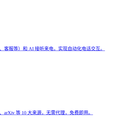
（预订、客服等）和 AI 接听来电，实现自动化电话交互。
Hub、arXiv 等 10 大来源，无需代理，免费即用。