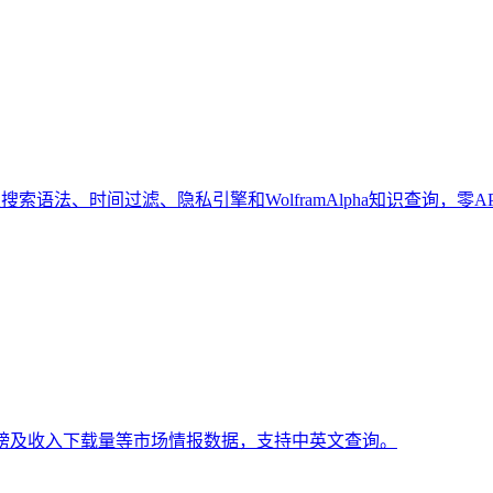
索语法、时间过滤、隐私引擎和WolframAlpha知识查询，零A
排行榜及收入下载量等市场情报数据，支持中英文查询。