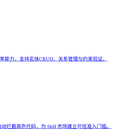
共享能力，支持实体CRUD、关系管理与约束验证。
动拦截高危代码，为 Skill 市场建立可信准入门槛。