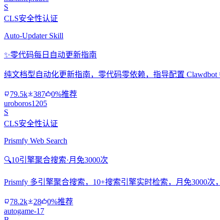
S
CLS安全性认证
Auto-Updater Skill
✨
零代码每日自动更新指南
纯文档型自动化更新指南，零代码零依赖，指导配置 Clawdbo
79.5k
387
0%推荐
uroboros1205
S
CLS安全性认证
Prismfy Web Search
🔍
10引擎聚合搜索·月免3000次
Prismfy 多引擎聚合搜索，10+搜索引擎实时检索，月免300
78.2k
28
0%推荐
autogame-17
B