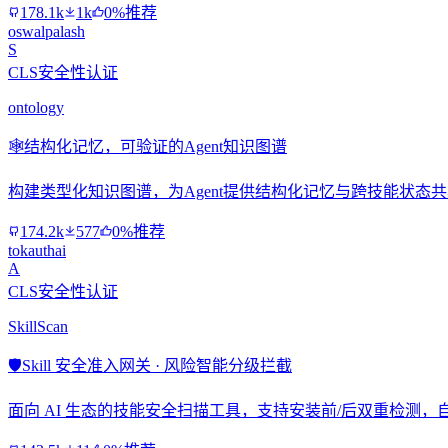
178.1k
1k
0%推荐
oswalpalash
S
CLS安全性认证
ontology
🕸️
结构化记忆，可验证的Agent知识图谱
构建类型化知识图谱，为Agent提供结构化记忆与跨技能状态
174.2k
577
0%推荐
tokauthai
A
CLS安全性认证
SkillScan
🛡️
Skill 安全准入网关 · 风险智能分级拦截
面向 AI 生态的技能安全扫描工具，支持安装前/后双重检测，自