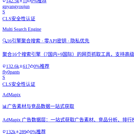
142.5k
11
0%推荐
gpyangyoujun
S
CLS安全性认证
Multi Search Engine
🔍
16引擎聚合搜索 · 零API密钥 · 隐私优先
聚合16个搜索引擎（7国内+9国际）的网页抓取工具，支持高级搜
132.6k
617
0%推荐
fly0pants
S
CLS安全性认证
AdMapix
📊
广告素材与竞品数据一站式获取
AdMapix 广告数据层：一站式获取广告素材、竞品分析、
132k
289
0%推荐