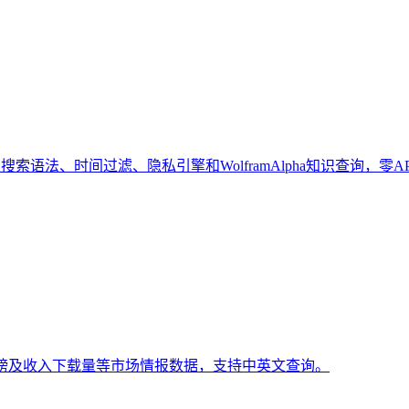
索语法、时间过滤、隐私引擎和WolframAlpha知识查询，零A
排行榜及收入下载量等市场情报数据，支持中英文查询。