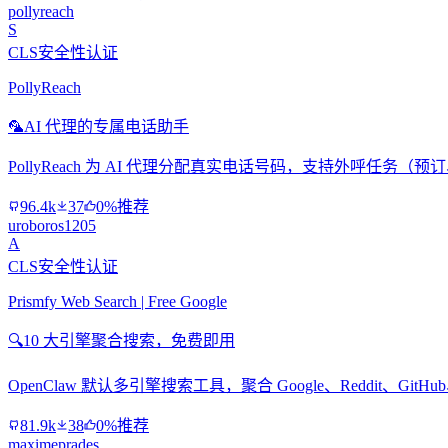
pollyreach
S
CLS安全性认证
PollyReach
🦜
AI 代理的专属电话助手
PollyReach 为 AI 代理分配真实电话号码，支持外呼任务
96.4k
37
0%推荐
uroboros1205
A
CLS安全性认证
Prismfy Web Search | Free Google
🔍
10 大引擎聚合搜索，免费即用
OpenClaw 默认多引擎搜索工具，聚合 Google、Reddit、Git
81.9k
38
0%推荐
maximeprades