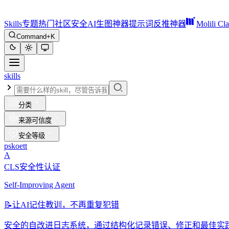
Skills
专题
热门
社区
安全
AI生图神器
提示词反推神器
Molili Cl
Command+K
skills
分类
来源可信度
安全等级
pskoett
A
CLS安全性认证
Self-Improving Agent
📝
让AI记住教训，不再重复犯错
安全的自改进日志系统，通过结构化记录错误、修正和最佳实践