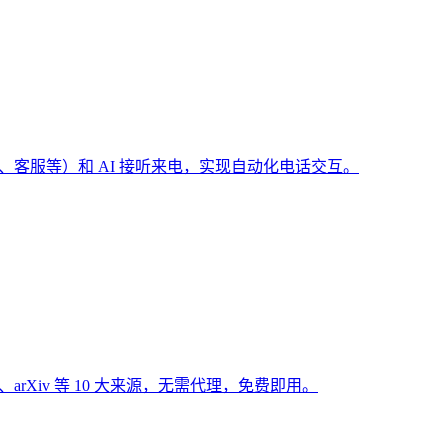
（预订、客服等）和 AI 接听来电，实现自动化电话交互。
Hub、arXiv 等 10 大来源，无需代理，免费即用。