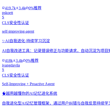
419.7k
3.4k
0%推荐
pskoett
S
CLS安全性认证
self-improving-agent
✨
AI自我进化·持续学习沉淀
AI自我改进工具：记录错误修正与功能请求，自动沉淀为项目
418k
3.4k
0%推荐
ivangdavila
S
CLS安全性认证
Self-Improving + Proactive Agent
🧠
越用越懂你的AI记忆进化系统
自我进化型AI记忆管理框架，通过用户纠错与自我反思持续学