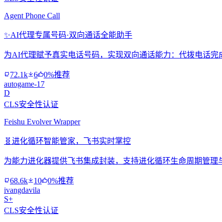
Agent Phone Call
✨
AI代理专属号码·双向通话全能助手
为AI代理赋予真实电话号码，实现双向通话能力：代拨电话完
72.1k
6
0%推荐
autogame-17
D
CLS安全性认证
Feishu Evolver Wrapper
🧬
进化循环智能管家，飞书实时掌控
为能力进化器提供飞书集成封装，支持进化循环生命周期管理
68.6k
10
0%推荐
ivangdavila
S+
CLS安全性认证