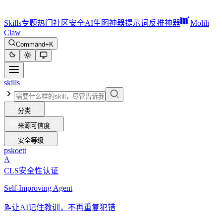
Skills
专题
热门
社区
安全
AI生图神器
提示词反推神器
Molili
Claw
Command+K
skills
分类
来源可信度
安全等级
pskoett
A
CLS安全性认证
Self-Improving Agent
📝
让AI记住教训，不再重复犯错