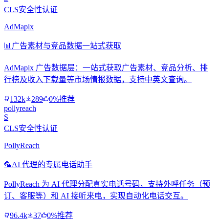
CLS安全性认证
AdMapix
📊
广告素材与竞品数据一站式获取
AdMapix 广告数据层：一站式获取广告素材、竞品分析、排
行榜及收入下载量等市场情报数据，支持中英文查询。
132k
289
0%推荐
pollyreach
S
CLS安全性认证
PollyReach
🦜
AI 代理的专属电话助手
PollyReach 为 AI 代理分配真实电话号码，支持外呼任务（预
订、客服等）和 AI 接听来电，实现自动化电话交互。
96.4k
37
0%推荐