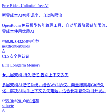
Free Ride - Unlimited free AI
🆓
零成本AI智能调度，自动防限流
OpenRouter免费模型智能管理工具，自动配置降级链防限流，
零成本使用优质AI
60.9k
432
0%推荐
nextfrontierbuilds
A
CLS安全性认证
Elite Longterm Memory
🧠
六层架构·持久记忆·告别上下文丢失
多层架构AI记忆系统，结合WAL协议、向量搜索与Git持久
化，解决AI助手上下文丢失难题，适合长期复杂项目开发。
55.3k
201
0%推荐
steipete
A