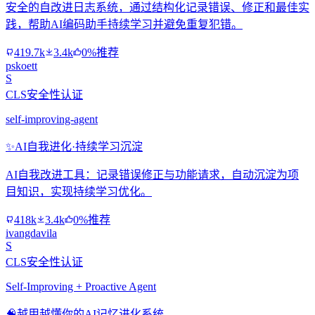
安全的自改进日志系统，通过结构化记录错误、修正和最佳实
践，帮助AI编码助手持续学习并避免重复犯错。
419.7k
3.4k
0%推荐
pskoett
S
CLS安全性认证
self-improving-agent
✨
AI自我进化·持续学习沉淀
AI自我改进工具：记录错误修正与功能请求，自动沉淀为项
目知识，实现持续学习优化。
418k
3.4k
0%推荐
ivangdavila
S
CLS安全性认证
Self-Improving + Proactive Agent
🧠
越用越懂你的AI记忆进化系统