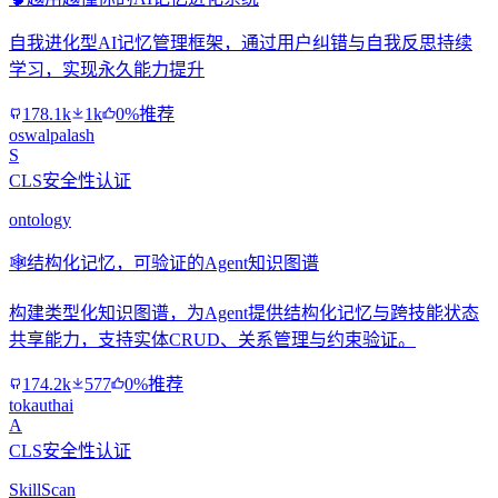
自我进化型AI记忆管理框架，通过用户纠错与自我反思持续
学习，实现永久能力提升
178.1k
1k
0%推荐
oswalpalash
S
CLS安全性认证
ontology
🕸️
结构化记忆，可验证的Agent知识图谱
构建类型化知识图谱，为Agent提供结构化记忆与跨技能状态
共享能力，支持实体CRUD、关系管理与约束验证。
174.2k
577
0%推荐
tokauthai
A
CLS安全性认证
SkillScan