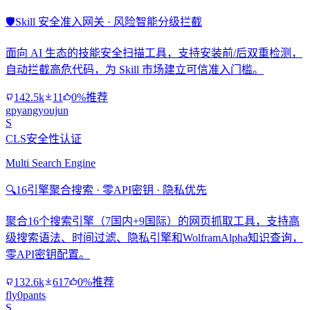
🛡️
Skill 安全准入网关 · 风险智能分级拦截
面向 AI 生态的技能安全扫描工具，支持安装前/后双重检测，
自动拦截高危代码，为 Skill 市场建立可信准入门槛。
142.5k
11
0%推荐
gpyangyoujun
S
CLS安全性认证
Multi Search Engine
🔍
16引擎聚合搜索 · 零API密钥 · 隐私优先
聚合16个搜索引擎（7国内+9国际）的网页抓取工具，支持高
级搜索语法、时间过滤、隐私引擎和WolframAlpha知识查询，
零API密钥配置。
132.6k
617
0%推荐
fly0pants
S