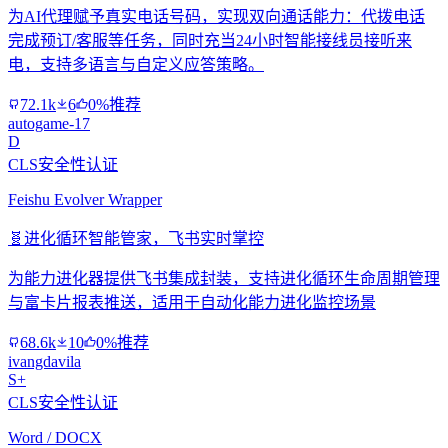
为AI代理赋予真实电话号码，实现双向通话能力：代拨电话
完成预订/客服等任务，同时充当24小时智能接线员接听来
电，支持多语言与自定义应答策略。
72.1k
6
0%推荐
autogame-17
D
CLS安全性认证
Feishu Evolver Wrapper
🧬
进化循环智能管家，飞书实时掌控
为能力进化器提供飞书集成封装，支持进化循环生命周期管理
与富卡片报表推送，适用于自动化能力进化监控场景
68.6k
10
0%推荐
ivangdavila
S+
CLS安全性认证
Word / DOCX