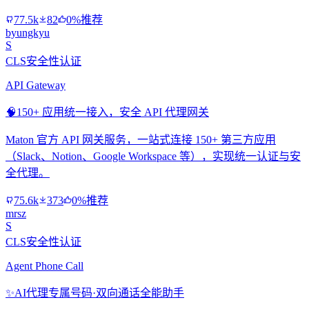
77.5k
82
0%推荐
byungkyu
S
CLS安全性认证
API Gateway
🧠
150+ 应用统一接入，安全 API 代理网关
Maton 官方 API 网关服务，一站式连接 150+ 第三方应用
（Slack、Notion、Google Workspace 等），实现统一认证与安
全代理。
75.6k
373
0%推荐
mrsz
S
CLS安全性认证
Agent Phone Call
✨
AI代理专属号码·双向通话全能助手