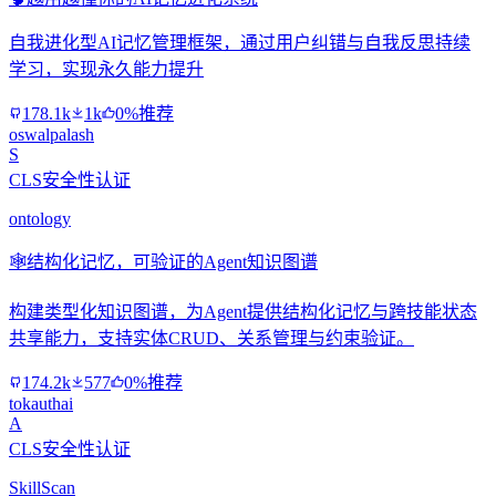
自我进化型AI记忆管理框架，通过用户纠错与自我反思持续
学习，实现永久能力提升
178.1k
1k
0%推荐
oswalpalash
S
CLS安全性认证
ontology
🕸️
结构化记忆，可验证的Agent知识图谱
构建类型化知识图谱，为Agent提供结构化记忆与跨技能状态
共享能力，支持实体CRUD、关系管理与约束验证。
174.2k
577
0%推荐
tokauthai
A
CLS安全性认证
SkillScan