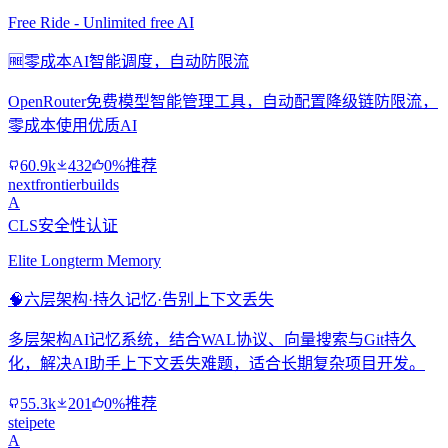
Free Ride - Unlimited free AI
🆓
零成本AI智能调度，自动防限流
OpenRouter免费模型智能管理工具，自动配置降级链防限流，
零成本使用优质AI
60.9k
432
0%推荐
nextfrontierbuilds
A
CLS安全性认证
Elite Longterm Memory
🧠
六层架构·持久记忆·告别上下文丢失
多层架构AI记忆系统，结合WAL协议、向量搜索与Git持久
化，解决AI助手上下文丢失难题，适合长期复杂项目开发。
55.3k
201
0%推荐
steipete
A