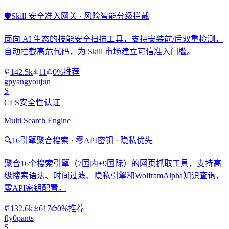
🛡️
Skill 安全准入网关 · 风险智能分级拦截
面向 AI 生态的技能安全扫描工具，支持安装前/后双重检测，
自动拦截高危代码，为 Skill 市场建立可信准入门槛。
142.5k
11
0%推荐
gpyangyoujun
S
CLS安全性认证
Multi Search Engine
🔍
16引擎聚合搜索 · 零API密钥 · 隐私优先
聚合16个搜索引擎（7国内+9国际）的网页抓取工具，支持高
级搜索语法、时间过滤、隐私引擎和WolframAlpha知识查询，
零API密钥配置。
132.6k
617
0%推荐
fly0pants
S