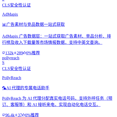
CLS安全性认证
AdMapix
📊
广告素材与竞品数据一站式获取
AdMapix 广告数据层：一站式获取广告素材、竞品分析、排
行榜及收入下载量等市场情报数据，支持中英文查询。
132k
289
0%推荐
pollyreach
S
CLS安全性认证
PollyReach
🦜
AI 代理的专属电话助手
PollyReach 为 AI 代理分配真实电话号码，支持外呼任务（预
订、客服等）和 AI 接听来电，实现自动化电话交互。
96.4k
37
0%推荐