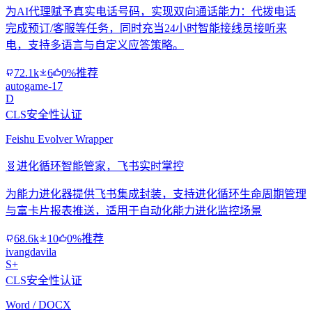
为AI代理赋予真实电话号码，实现双向通话能力：代拨电话
完成预订/客服等任务，同时充当24小时智能接线员接听来
电，支持多语言与自定义应答策略。
72.1k
6
0%推荐
autogame-17
D
CLS安全性认证
Feishu Evolver Wrapper
🧬
进化循环智能管家，飞书实时掌控
为能力进化器提供飞书集成封装，支持进化循环生命周期管理
与富卡片报表推送，适用于自动化能力进化监控场景
68.6k
10
0%推荐
ivangdavila
S+
CLS安全性认证
Word / DOCX