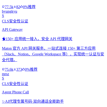
77.5k
82
0%推荐
byungkyu
S
CLS安全性认证
API Gateway
🧠
150+ 应用统一接入，安全 API 代理网关
Maton 官方 API 网关服务，一站式连接 150+ 第三方应用
（Slack、Notion、Google Workspace 等），实现统一认证与安
全代理。
75.6k
373
0%推荐
mrsz
S
CLS安全性认证
Agent Phone Call
✨
AI代理专属号码·双向通话全能助手