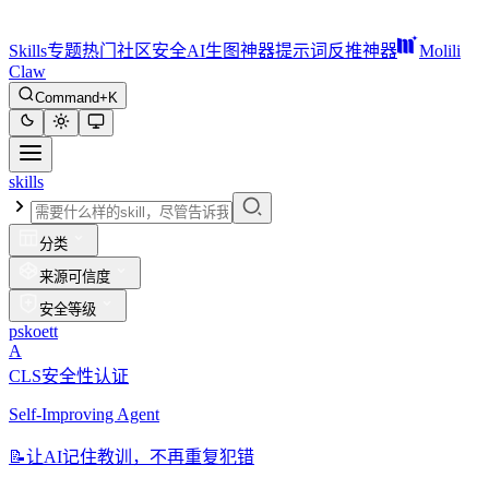
Skills
专题
热门
社区
安全
AI生图神器
提示词反推神器
Molili
Claw
Command+K
skills
分类
来源可信度
安全等级
pskoett
A
CLS安全性认证
Self-Improving Agent
📝
让AI记住教训，不再重复犯错