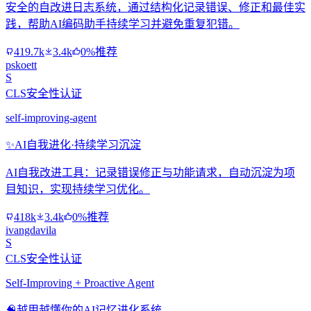
安全的自改进日志系统，通过结构化记录错误、修正和最佳实
践，帮助AI编码助手持续学习并避免重复犯错。
419.7k
3.4k
0%推荐
pskoett
S
CLS安全性认证
self-improving-agent
✨
AI自我进化·持续学习沉淀
AI自我改进工具：记录错误修正与功能请求，自动沉淀为项
目知识，实现持续学习优化。
418k
3.4k
0%推荐
ivangdavila
S
CLS安全性认证
Self-Improving + Proactive Agent
🧠
越用越懂你的AI记忆进化系统