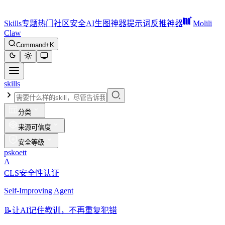
Skills
专题
热门
社区
安全
AI生图神器
提示词反推神器
Molili
Claw
Command+K
skills
分类
来源可信度
安全等级
pskoett
A
CLS安全性认证
Self-Improving Agent
📝
让AI记住教训，不再重复犯错