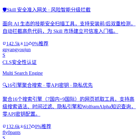
🛡️
Skill 安全准入网关 · 风险智能分级拦截
面向 AI 生态的技能安全扫描工具，支持安装前/后双重检测，
自动拦截高危代码，为 Skill 市场建立可信准入门槛。
142.5k
11
0%推荐
gpyangyoujun
S
CLS安全性认证
Multi Search Engine
🔍
16引擎聚合搜索 · 零API密钥 · 隐私优先
聚合16个搜索引擎（7国内+9国际）的网页抓取工具，支持高
级搜索语法、时间过滤、隐私引擎和WolframAlpha知识查询，
零API密钥配置。
132.6k
617
0%推荐
fly0pants
S