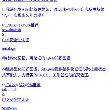
自我进化型AI记忆管理框架，通过用户纠错与自我反思持续
学习，实现永久能力提升
178.1k
1k
0%推荐
oswalpalash
S
CLS安全性认证
ontology
🕸️
结构化记忆，可验证的Agent知识图谱
构建类型化知识图谱，为Agent提供结构化记忆与跨技能状态
共享能力，支持实体CRUD、关系管理与约束验证。
174.2k
577
0%推荐
tokauthai
A
CLS安全性认证
SkillScan