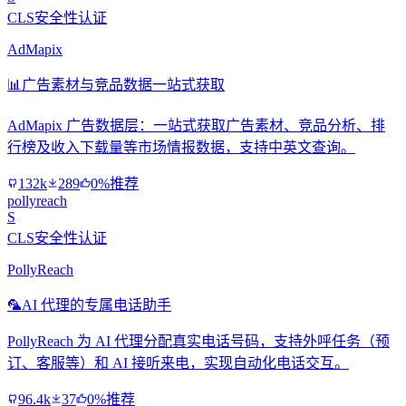
CLS安全性认证
AdMapix
📊
广告素材与竞品数据一站式获取
AdMapix 广告数据层：一站式获取广告素材、竞品分析、排
行榜及收入下载量等市场情报数据，支持中英文查询。
132k
289
0%推荐
pollyreach
S
CLS安全性认证
PollyReach
🦜
AI 代理的专属电话助手
PollyReach 为 AI 代理分配真实电话号码，支持外呼任务（预
订、客服等）和 AI 接听来电，实现自动化电话交互。
96.4k
37
0%推荐