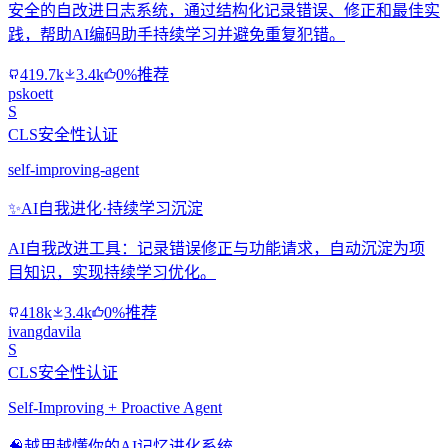
安全的自改进日志系统，通过结构化记录错误、修正和最佳实
践，帮助AI编码助手持续学习并避免重复犯错。
419.7k
3.4k
0%推荐
pskoett
S
CLS安全性认证
self-improving-agent
✨
AI自我进化·持续学习沉淀
AI自我改进工具：记录错误修正与功能请求，自动沉淀为项
目知识，实现持续学习优化。
418k
3.4k
0%推荐
ivangdavila
S
CLS安全性认证
Self-Improving + Proactive Agent
🧠
越用越懂你的AI记忆进化系统