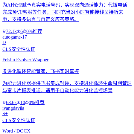
为AI代理赋予真实电话号码，实现双向通话能力：代拨电话
完成预订/客服等任务，同时充当24小时智能接线员接听来
电，支持多语言与自定义应答策略。
72.1k
6
0%推荐
autogame-17
D
CLS安全性认证
Feishu Evolver Wrapper
🧬
进化循环智能管家，飞书实时掌控
为能力进化器提供飞书集成封装，支持进化循环生命周期管理
与富卡片报表推送，适用于自动化能力进化监控场景
68.6k
10
0%推荐
ivangdavila
S+
CLS安全性认证
Word / DOCX