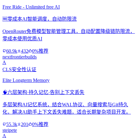
Free Ride - Unlimited free AI
🆓
零成本AI智能调度，自动防限流
OpenRouter免费模型智能管理工具，自动配置降级链防限流，
零成本使用优质AI
60.9k
432
0%推荐
nextfrontierbuilds
A
CLS安全性认证
Elite Longterm Memory
🧠
六层架构·持久记忆·告别上下文丢失
多层架构AI记忆系统，结合WAL协议、向量搜索与Git持久
化，解决AI助手上下文丢失难题，适合长期复杂项目开发。
55.3k
201
0%推荐
steipete
A