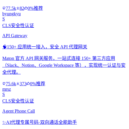
77.5k
82
0%推荐
byungkyu
S
CLS安全性认证
API Gateway
🧠
150+ 应用统一接入，安全 API 代理网关
Maton 官方 API 网关服务，一站式连接 150+ 第三方应用
（Slack、Notion、Google Workspace 等），实现统一认证与安
全代理。
75.6k
373
0%推荐
mrsz
S
CLS安全性认证
Agent Phone Call
✨
AI代理专属号码·双向通话全能助手