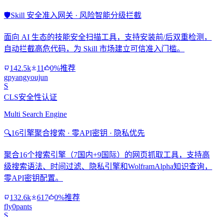
🛡️
Skill 安全准入网关 · 风险智能分级拦截
面向 AI 生态的技能安全扫描工具，支持安装前/后双重检测，
自动拦截高危代码，为 Skill 市场建立可信准入门槛。
142.5k
11
0%推荐
gpyangyoujun
S
CLS安全性认证
Multi Search Engine
🔍
16引擎聚合搜索 · 零API密钥 · 隐私优先
聚合16个搜索引擎（7国内+9国际）的网页抓取工具，支持高
级搜索语法、时间过滤、隐私引擎和WolframAlpha知识查询，
零API密钥配置。
132.6k
617
0%推荐
fly0pants
S