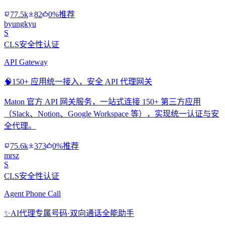
77.5k
82
0%推荐
byungkyu
S
CLS安全性认证
API Gateway
🧠
150+ 应用统一接入，安全 API 代理网关
Maton 官方 API 网关服务，一站式连接 150+ 第三方应用
（Slack、Notion、Google Workspace 等），实现统一认证与安
全代理。
75.6k
373
0%推荐
mrsz
S
CLS安全性认证
Agent Phone Call
✨
AI代理专属号码·双向通话全能助手