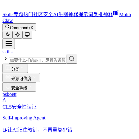
Skills
专题
热门
社区
安全
AI生图神器
提示词反推神器
Molili
Claw
Command+K
skills
分类
来源可信度
安全等级
pskoett
A
CLS安全性认证
Self-Improving Agent
📝
让AI记住教训，不再重复犯错