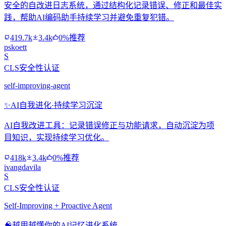
安全的自改进日志系统，通过结构化记录错误、修正和最佳实
践，帮助AI编码助手持续学习并避免重复犯错。
419.7k
3.4k
0%推荐
pskoett
S
CLS安全性认证
self-improving-agent
✨
AI自我进化·持续学习沉淀
AI自我改进工具：记录错误修正与功能请求，自动沉淀为项
目知识，实现持续学习优化。
418k
3.4k
0%推荐
ivangdavila
S
CLS安全性认证
Self-Improving + Proactive Agent
🧠
越用越懂你的AI记忆进化系统