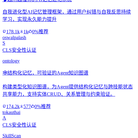
自我进化型AI记忆管理框架，通过用户纠错与自我反思持续
学习，实现永久能力提升
178.1k
1k
0%推荐
oswalpalash
S
CLS安全性认证
ontology
🕸️
结构化记忆，可验证的Agent知识图谱
构建类型化知识图谱，为Agent提供结构化记忆与跨技能状态
共享能力，支持实体CRUD、关系管理与约束验证。
174.2k
577
0%推荐
tokauthai
A
CLS安全性认证
SkillScan