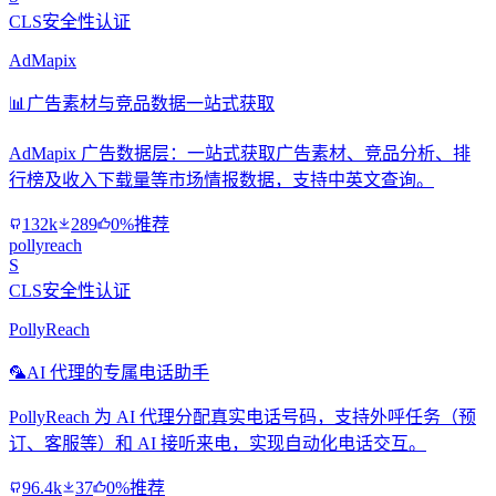
CLS安全性认证
AdMapix
📊
广告素材与竞品数据一站式获取
AdMapix 广告数据层：一站式获取广告素材、竞品分析、排
行榜及收入下载量等市场情报数据，支持中英文查询。
132k
289
0%推荐
pollyreach
S
CLS安全性认证
PollyReach
🦜
AI 代理的专属电话助手
PollyReach 为 AI 代理分配真实电话号码，支持外呼任务（预
订、客服等）和 AI 接听来电，实现自动化电话交互。
96.4k
37
0%推荐