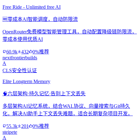
Free Ride - Unlimited free AI
🆓
零成本AI智能调度，自动防限流
OpenRouter免费模型智能管理工具，自动配置降级链防限流，
零成本使用优质AI
60.9k
432
0%推荐
nextfrontierbuilds
A
CLS安全性认证
Elite Longterm Memory
🧠
六层架构·持久记忆·告别上下文丢失
多层架构AI记忆系统，结合WAL协议、向量搜索与Git持久
化，解决AI助手上下文丢失难题，适合长期复杂项目开发。
55.3k
201
0%推荐
steipete
A