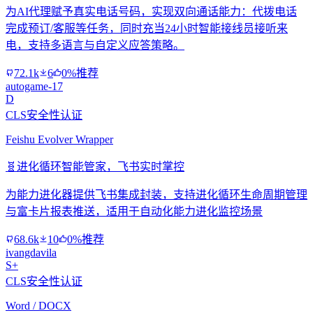
为AI代理赋予真实电话号码，实现双向通话能力：代拨电话
完成预订/客服等任务，同时充当24小时智能接线员接听来
电，支持多语言与自定义应答策略。
72.1k
6
0%推荐
autogame-17
D
CLS安全性认证
Feishu Evolver Wrapper
🧬
进化循环智能管家，飞书实时掌控
为能力进化器提供飞书集成封装，支持进化循环生命周期管理
与富卡片报表推送，适用于自动化能力进化监控场景
68.6k
10
0%推荐
ivangdavila
S+
CLS安全性认证
Word / DOCX