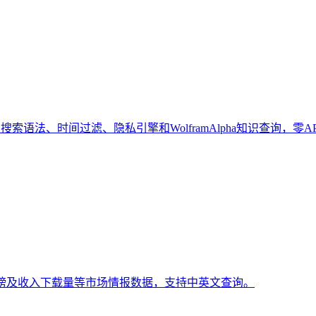
索语法、时间过滤、隐私引擎和WolframAlpha知识查询，零A
排行榜及收入下载量等市场情报数据，支持中英文查询。