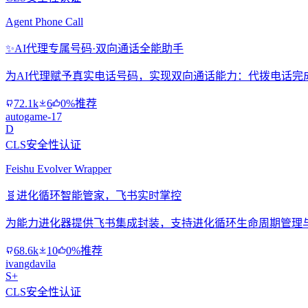
Agent Phone Call
✨
AI代理专属号码·双向通话全能助手
为AI代理赋予真实电话号码，实现双向通话能力：代拨电话完
72.1k
6
0%推荐
autogame-17
D
CLS安全性认证
Feishu Evolver Wrapper
🧬
进化循环智能管家，飞书实时掌控
为能力进化器提供飞书集成封装，支持进化循环生命周期管理
68.6k
10
0%推荐
ivangdavila
S+
CLS安全性认证