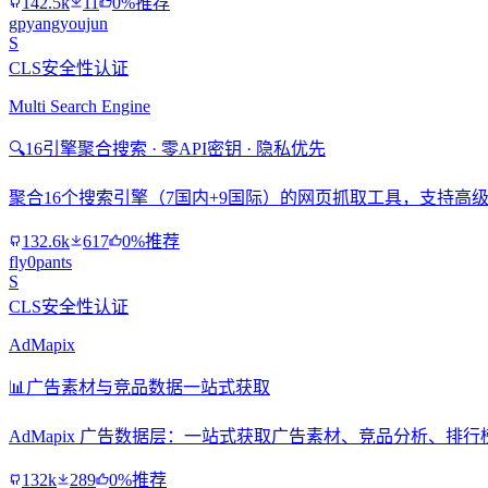
142.5k
11
0%推荐
gpyangyoujun
S
CLS安全性认证
Multi Search Engine
🔍
16引擎聚合搜索 · 零API密钥 · 隐私优先
聚合16个搜索引擎（7国内+9国际）的网页抓取工具，支持高级搜
132.6k
617
0%推荐
fly0pants
S
CLS安全性认证
AdMapix
📊
广告素材与竞品数据一站式获取
AdMapix 广告数据层：一站式获取广告素材、竞品分析、
132k
289
0%推荐