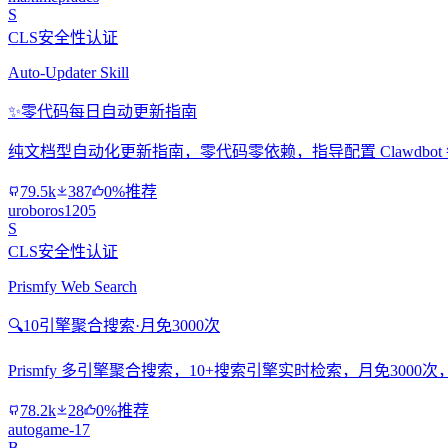
S
CLS安全性认证
Auto-Updater Skill
✨
零代码每日自动更新指南
纯文档型自动化更新指南，零代码零依赖，指导配置 Clawdbo
79.5k
387
0%推荐
uroboros1205
S
CLS安全性认证
Prismfy Web Search
🔍
10引擎聚合搜索·月免3000次
Prismfy 多引擎聚合搜索，10+搜索引擎实时检索，月免300
78.2k
28
0%推荐
autogame-17
B