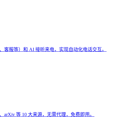
（预订、客服等）和 AI 接听来电，实现自动化电话交互。
Hub、arXiv 等 10 大来源，无需代理，免费即用。