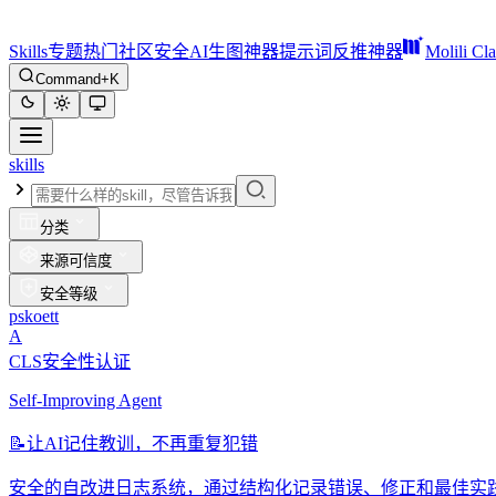
Skills
专题
热门
社区
安全
AI生图神器
提示词反推神器
Molili Cl
Command+K
skills
分类
来源可信度
安全等级
pskoett
A
CLS安全性认证
Self-Improving Agent
📝
让AI记住教训，不再重复犯错
安全的自改进日志系统，通过结构化记录错误、修正和最佳实践