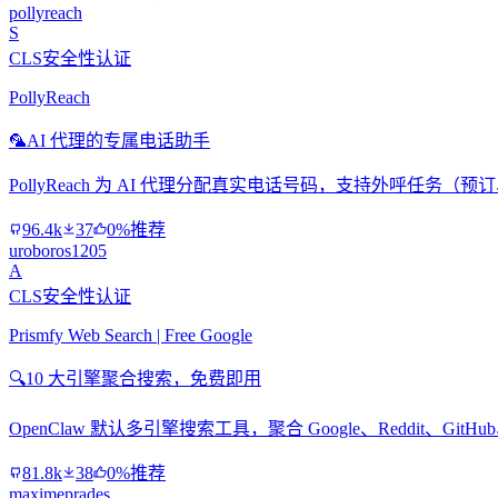
pollyreach
S
CLS安全性认证
PollyReach
🦜
AI 代理的专属电话助手
PollyReach 为 AI 代理分配真实电话号码，支持外呼任务
96.4k
37
0%推荐
uroboros1205
A
CLS安全性认证
Prismfy Web Search | Free Google
🔍
10 大引擎聚合搜索，免费即用
OpenClaw 默认多引擎搜索工具，聚合 Google、Reddit、Git
81.8k
38
0%推荐
maximeprades