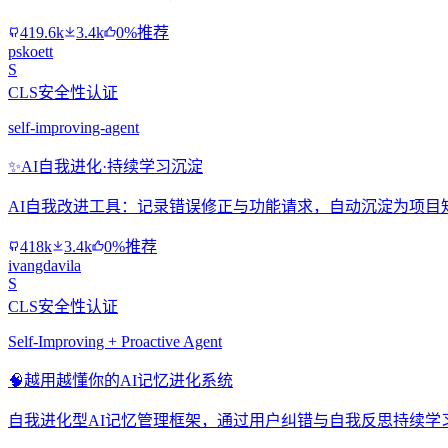
419.6k
3.4k
0%推荐
pskoett
S
CLS安全性认证
self-improving-agent
✨
AI自我进化·持续学习沉淀
AI自我改进工具：记录错误修正与功能请求，自动沉淀为项目
418k
3.4k
0%推荐
ivangdavila
S
CLS安全性认证
Self-Improving + Proactive Agent
🧠
越用越懂你的AI记忆进化系统
自我进化型AI记忆管理框架，通过用户纠错与自我反思持续学