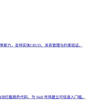
共享能力，支持实体CRUD、关系管理与约束验证。
动拦截高危代码，为 Skill 市场建立可信准入门槛。