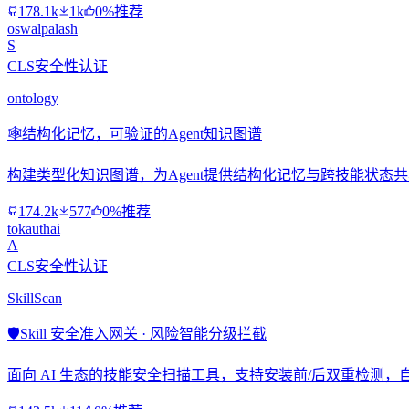
178.1k
1k
0%推荐
oswalpalash
S
CLS安全性认证
ontology
🕸️
结构化记忆，可验证的Agent知识图谱
构建类型化知识图谱，为Agent提供结构化记忆与跨技能状态
174.2k
577
0%推荐
tokauthai
A
CLS安全性认证
SkillScan
🛡️
Skill 安全准入网关 · 风险智能分级拦截
面向 AI 生态的技能安全扫描工具，支持安装前/后双重检测，自