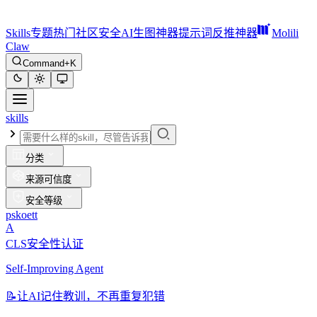
Skills
专题
热门
社区
安全
AI生图神器
提示词反推神器
Molili
Claw
Command+K
skills
分类
来源可信度
安全等级
pskoett
A
CLS安全性认证
Self-Improving Agent
📝
让AI记住教训，不再重复犯错