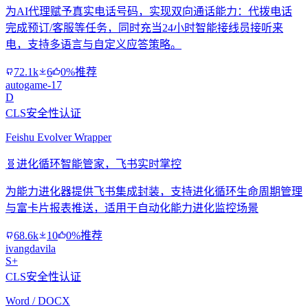
为AI代理赋予真实电话号码，实现双向通话能力：代拨电话
完成预订/客服等任务，同时充当24小时智能接线员接听来
电，支持多语言与自定义应答策略。
72.1k
6
0%推荐
autogame-17
D
CLS安全性认证
Feishu Evolver Wrapper
🧬
进化循环智能管家，飞书实时掌控
为能力进化器提供飞书集成封装，支持进化循环生命周期管理
与富卡片报表推送，适用于自动化能力进化监控场景
68.6k
10
0%推荐
ivangdavila
S+
CLS安全性认证
Word / DOCX