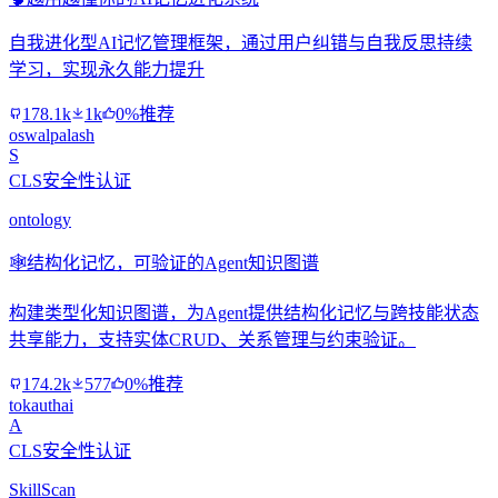
自我进化型AI记忆管理框架，通过用户纠错与自我反思持续
学习，实现永久能力提升
178.1k
1k
0%推荐
oswalpalash
S
CLS安全性认证
ontology
🕸️
结构化记忆，可验证的Agent知识图谱
构建类型化知识图谱，为Agent提供结构化记忆与跨技能状态
共享能力，支持实体CRUD、关系管理与约束验证。
174.2k
577
0%推荐
tokauthai
A
CLS安全性认证
SkillScan