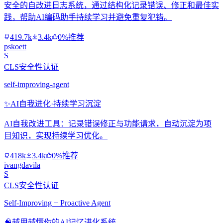
安全的自改进日志系统，通过结构化记录错误、修正和最佳实
践，帮助AI编码助手持续学习并避免重复犯错。
419.7k
3.4k
0%推荐
pskoett
S
CLS安全性认证
self-improving-agent
✨
AI自我进化·持续学习沉淀
AI自我改进工具：记录错误修正与功能请求，自动沉淀为项
目知识，实现持续学习优化。
418k
3.4k
0%推荐
ivangdavila
S
CLS安全性认证
Self-Improving + Proactive Agent
🧠
越用越懂你的AI记忆进化系统