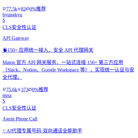
77.5k
82
0%推荐
byungkyu
S
CLS安全性认证
API Gateway
🧠
150+ 应用统一接入，安全 API 代理网关
Maton 官方 API 网关服务，一站式连接 150+ 第三方应用
（Slack、Notion、Google Workspace 等），实现统一认证与安
全代理。
75.6k
373
0%推荐
mrsz
S
CLS安全性认证
Agent Phone Call
✨
AI代理专属号码·双向通话全能助手