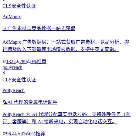
CLS安全性认证
AdMapix
📊
广告素材与竞品数据一站式获取
AdMapix 广告数据层：一站式获取广告素材、竞品分析、排
行榜及收入下载量等市场情报数据，支持中英文查询。
132k
289
0%推荐
pollyreach
S
CLS安全性认证
PollyReach
🦜
AI 代理的专属电话助手
PollyReach 为 AI 代理分配真实电话号码，支持外呼任务（预
订、客服等）和 AI 接听来电，实现自动化电话交互。
96.4k
37
0%推荐