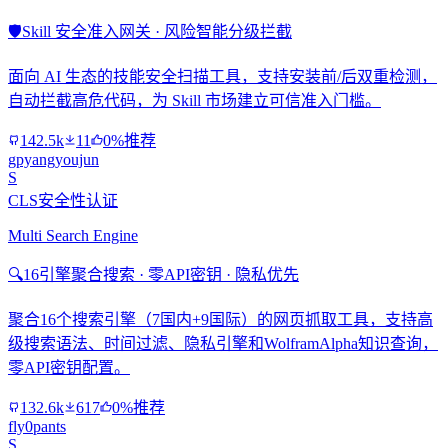
🛡️
Skill 安全准入网关 · 风险智能分级拦截
面向 AI 生态的技能安全扫描工具，支持安装前/后双重检测，
自动拦截高危代码，为 Skill 市场建立可信准入门槛。
142.5k
11
0%推荐
gpyangyoujun
S
CLS安全性认证
Multi Search Engine
🔍
16引擎聚合搜索 · 零API密钥 · 隐私优先
聚合16个搜索引擎（7国内+9国际）的网页抓取工具，支持高
级搜索语法、时间过滤、隐私引擎和WolframAlpha知识查询，
零API密钥配置。
132.6k
617
0%推荐
fly0pants
S