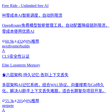
Free Ride - Unlimited free AI
🆓
零成本AI智能调度，自动防限流
OpenRouter免费模型智能管理工具，自动配置降级链防限流，
零成本使用优质AI
60.9k
432
0%推荐
nextfrontierbuilds
A
CLS安全性认证
Elite Longterm Memory
🧠
六层架构·持久记忆·告别上下文丢失
多层架构AI记忆系统，结合WAL协议、向量搜索与Git持久
化，解决AI助手上下文丢失难题，适合长期复杂项目开发。
55.3k
201
0%推荐
steipete
A