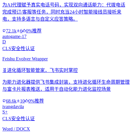
为AI代理赋予真实电话号码，实现双向通话能力：代拨电话
完成预订/客服等任务，同时充当24小时智能接线员接听来
电，支持多语言与自定义应答策略。
72.1k
6
0%推荐
autogame-17
D
CLS安全性认证
Feishu Evolver Wrapper
🧬
进化循环智能管家，飞书实时掌控
为能力进化器提供飞书集成封装，支持进化循环生命周期管理
与富卡片报表推送，适用于自动化能力进化监控场景
68.6k
10
0%推荐
ivangdavila
S+
CLS安全性认证
Word / DOCX