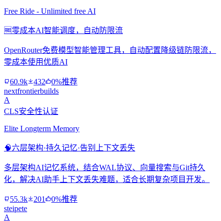
Free Ride - Unlimited free AI
🆓
零成本AI智能调度，自动防限流
OpenRouter免费模型智能管理工具，自动配置降级链防限流，
零成本使用优质AI
60.9k
432
0%推荐
nextfrontierbuilds
A
CLS安全性认证
Elite Longterm Memory
🧠
六层架构·持久记忆·告别上下文丢失
多层架构AI记忆系统，结合WAL协议、向量搜索与Git持久
化，解决AI助手上下文丢失难题，适合长期复杂项目开发。
55.3k
201
0%推荐
steipete
A