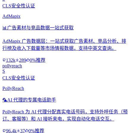
CLS安全性认证
AdMapix
📊
广告素材与竞品数据一站式获取
AdMapix 广告数据层：一站式获取广告素材、竞品分析、排
行榜及收入下载量等市场情报数据，支持中英文查询。
132k
289
0%推荐
pollyreach
S
CLS安全性认证
PollyReach
🦜
AI 代理的专属电话助手
PollyReach 为 AI 代理分配真实电话号码，支持外呼任务（预
订、客服等）和 AI 接听来电，实现自动化电话交互。
96.4k
37
0%推荐