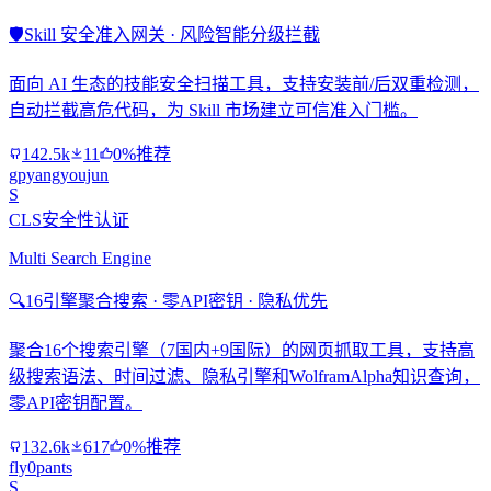
🛡️
Skill 安全准入网关 · 风险智能分级拦截
面向 AI 生态的技能安全扫描工具，支持安装前/后双重检测，
自动拦截高危代码，为 Skill 市场建立可信准入门槛。
142.5k
11
0%推荐
gpyangyoujun
S
CLS安全性认证
Multi Search Engine
🔍
16引擎聚合搜索 · 零API密钥 · 隐私优先
聚合16个搜索引擎（7国内+9国际）的网页抓取工具，支持高
级搜索语法、时间过滤、隐私引擎和WolframAlpha知识查询，
零API密钥配置。
132.6k
617
0%推荐
fly0pants
S