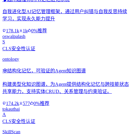
自我进化型AI记忆管理框架，通过用户纠错与自我反思持续
学习，实现永久能力提升
178.1k
1k
0%推荐
oswalpalash
S
CLS安全性认证
ontology
🕸️
结构化记忆，可验证的Agent知识图谱
构建类型化知识图谱，为Agent提供结构化记忆与跨技能状态
共享能力，支持实体CRUD、关系管理与约束验证。
174.2k
577
0%推荐
tokauthai
A
CLS安全性认证
SkillScan