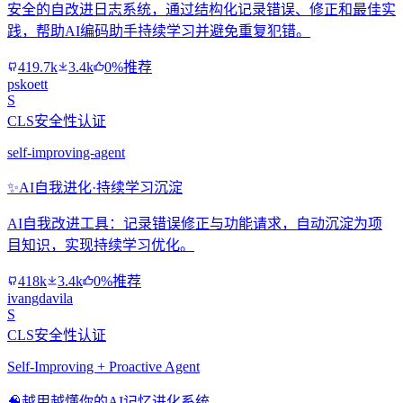
安全的自改进日志系统，通过结构化记录错误、修正和最佳实
践，帮助AI编码助手持续学习并避免重复犯错。
419.7k
3.4k
0%推荐
pskoett
S
CLS安全性认证
self-improving-agent
✨
AI自我进化·持续学习沉淀
AI自我改进工具：记录错误修正与功能请求，自动沉淀为项
目知识，实现持续学习优化。
418k
3.4k
0%推荐
ivangdavila
S
CLS安全性认证
Self-Improving + Proactive Agent
🧠
越用越懂你的AI记忆进化系统