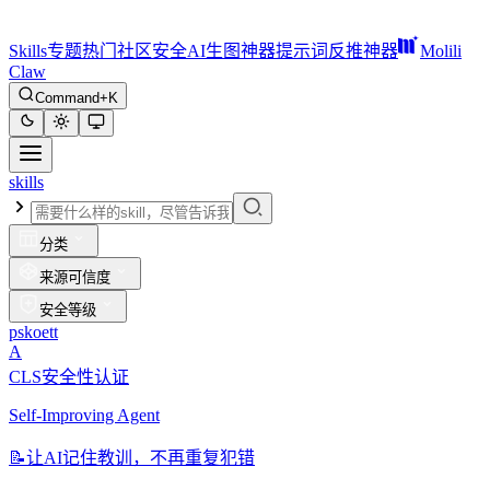
Skills
专题
热门
社区
安全
AI生图神器
提示词反推神器
Molili
Claw
Command+K
skills
分类
来源可信度
安全等级
pskoett
A
CLS安全性认证
Self-Improving Agent
📝
让AI记住教训，不再重复犯错