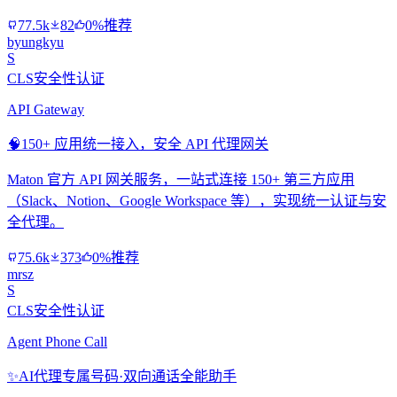
77.5k
82
0%推荐
byungkyu
S
CLS安全性认证
API Gateway
🧠
150+ 应用统一接入，安全 API 代理网关
Maton 官方 API 网关服务，一站式连接 150+ 第三方应用
（Slack、Notion、Google Workspace 等），实现统一认证与安
全代理。
75.6k
373
0%推荐
mrsz
S
CLS安全性认证
Agent Phone Call
✨
AI代理专属号码·双向通话全能助手