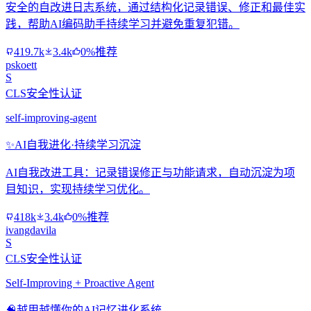
安全的自改进日志系统，通过结构化记录错误、修正和最佳实
践，帮助AI编码助手持续学习并避免重复犯错。
419.7k
3.4k
0%推荐
pskoett
S
CLS安全性认证
self-improving-agent
✨
AI自我进化·持续学习沉淀
AI自我改进工具：记录错误修正与功能请求，自动沉淀为项
目知识，实现持续学习优化。
418k
3.4k
0%推荐
ivangdavila
S
CLS安全性认证
Self-Improving + Proactive Agent
🧠
越用越懂你的AI记忆进化系统