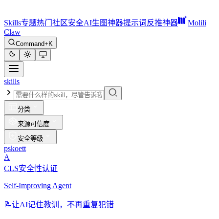
Skills
专题
热门
社区
安全
AI生图神器
提示词反推神器
Molili
Claw
Command+K
skills
分类
来源可信度
安全等级
pskoett
A
CLS安全性认证
Self-Improving Agent
📝
让AI记住教训，不再重复犯错