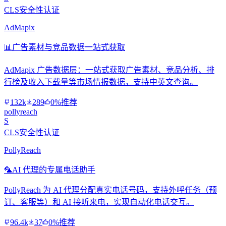
CLS安全性认证
AdMapix
📊
广告素材与竞品数据一站式获取
AdMapix 广告数据层：一站式获取广告素材、竞品分析、排
行榜及收入下载量等市场情报数据，支持中英文查询。
132k
289
0%推荐
pollyreach
S
CLS安全性认证
PollyReach
🦜
AI 代理的专属电话助手
PollyReach 为 AI 代理分配真实电话号码，支持外呼任务（预
订、客服等）和 AI 接听来电，实现自动化电话交互。
96.4k
37
0%推荐