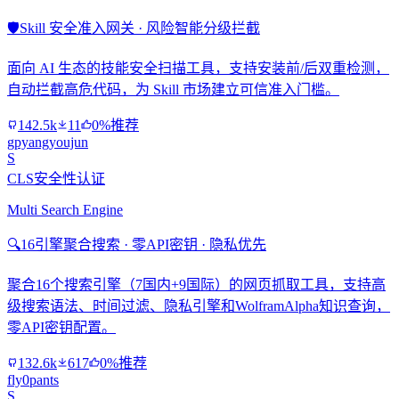
🛡️
Skill 安全准入网关 · 风险智能分级拦截
面向 AI 生态的技能安全扫描工具，支持安装前/后双重检测，
自动拦截高危代码，为 Skill 市场建立可信准入门槛。
142.5k
11
0%推荐
gpyangyoujun
S
CLS安全性认证
Multi Search Engine
🔍
16引擎聚合搜索 · 零API密钥 · 隐私优先
聚合16个搜索引擎（7国内+9国际）的网页抓取工具，支持高
级搜索语法、时间过滤、隐私引擎和WolframAlpha知识查询，
零API密钥配置。
132.6k
617
0%推荐
fly0pants
S