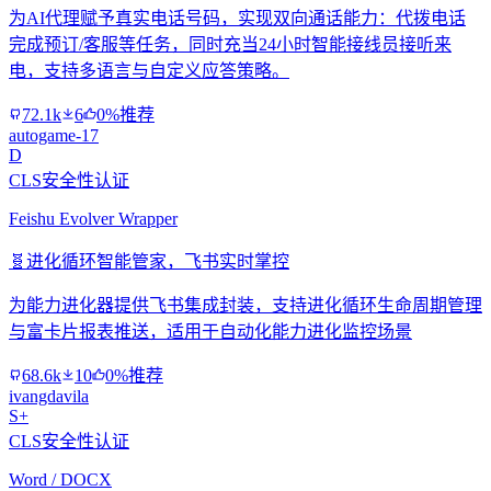
为AI代理赋予真实电话号码，实现双向通话能力：代拨电话
完成预订/客服等任务，同时充当24小时智能接线员接听来
电，支持多语言与自定义应答策略。
72.1k
6
0%推荐
autogame-17
D
CLS安全性认证
Feishu Evolver Wrapper
🧬
进化循环智能管家，飞书实时掌控
为能力进化器提供飞书集成封装，支持进化循环生命周期管理
与富卡片报表推送，适用于自动化能力进化监控场景
68.6k
10
0%推荐
ivangdavila
S+
CLS安全性认证
Word / DOCX