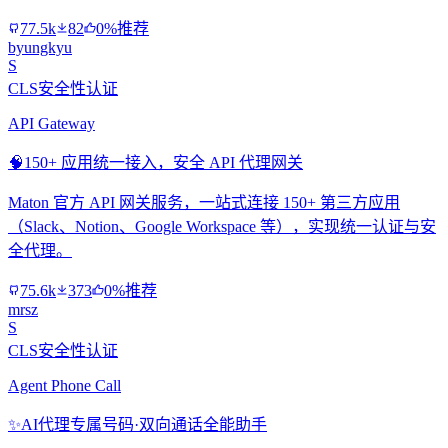
77.5k
82
0%推荐
byungkyu
S
CLS安全性认证
API Gateway
🧠
150+ 应用统一接入，安全 API 代理网关
Maton 官方 API 网关服务，一站式连接 150+ 第三方应用
（Slack、Notion、Google Workspace 等），实现统一认证与安
全代理。
75.6k
373
0%推荐
mrsz
S
CLS安全性认证
Agent Phone Call
✨
AI代理专属号码·双向通话全能助手