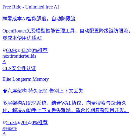
Free Ride - Unlimited free AI
🆓
零成本AI智能调度，自动防限流
OpenRouter免费模型智能管理工具，自动配置降级链防限流，
零成本使用优质AI
60.9k
432
0%推荐
nextfrontierbuilds
A
CLS安全性认证
Elite Longterm Memory
🧠
六层架构·持久记忆·告别上下文丢失
多层架构AI记忆系统，结合WAL协议、向量搜索与Git持久
化，解决AI助手上下文丢失难题，适合长期复杂项目开发。
55.3k
201
0%推荐
steipete
A