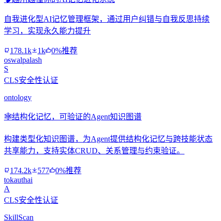
自我进化型AI记忆管理框架，通过用户纠错与自我反思持续
学习，实现永久能力提升
178.1k
1k
0%推荐
oswalpalash
S
CLS安全性认证
ontology
🕸️
结构化记忆，可验证的Agent知识图谱
构建类型化知识图谱，为Agent提供结构化记忆与跨技能状态
共享能力，支持实体CRUD、关系管理与约束验证。
174.2k
577
0%推荐
tokauthai
A
CLS安全性认证
SkillScan