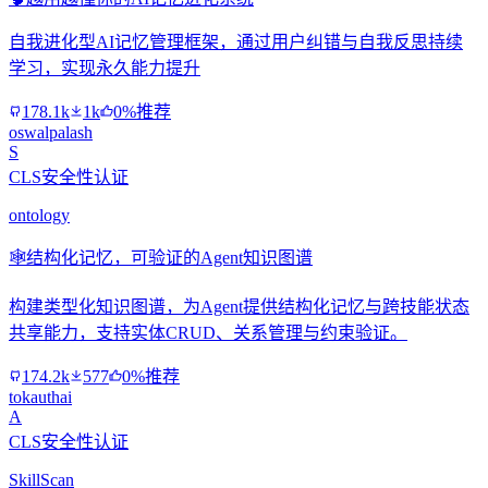
自我进化型AI记忆管理框架，通过用户纠错与自我反思持续
学习，实现永久能力提升
178.1k
1k
0%推荐
oswalpalash
S
CLS安全性认证
ontology
🕸️
结构化记忆，可验证的Agent知识图谱
构建类型化知识图谱，为Agent提供结构化记忆与跨技能状态
共享能力，支持实体CRUD、关系管理与约束验证。
174.2k
577
0%推荐
tokauthai
A
CLS安全性认证
SkillScan