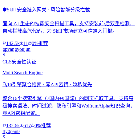
🛡️
Skill 安全准入网关 · 风险智能分级拦截
面向 AI 生态的技能安全扫描工具，支持安装前/后双重检测，
自动拦截高危代码，为 Skill 市场建立可信准入门槛。
142.5k
11
0%推荐
gpyangyoujun
S
CLS安全性认证
Multi Search Engine
🔍
16引擎聚合搜索 · 零API密钥 · 隐私优先
聚合16个搜索引擎（7国内+9国际）的网页抓取工具，支持高
级搜索语法、时间过滤、隐私引擎和WolframAlpha知识查询，
零API密钥配置。
132.6k
617
0%推荐
fly0pants
S