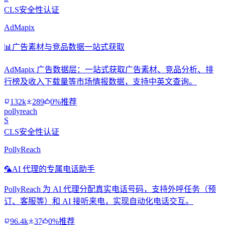
CLS安全性认证
AdMapix
📊
广告素材与竞品数据一站式获取
AdMapix 广告数据层：一站式获取广告素材、竞品分析、排
行榜及收入下载量等市场情报数据，支持中英文查询。
132k
289
0%推荐
pollyreach
S
CLS安全性认证
PollyReach
🦜
AI 代理的专属电话助手
PollyReach 为 AI 代理分配真实电话号码，支持外呼任务（预
订、客服等）和 AI 接听来电，实现自动化电话交互。
96.4k
37
0%推荐