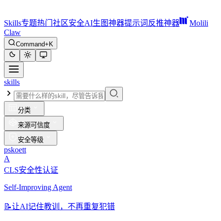
Skills
专题
热门
社区
安全
AI生图神器
提示词反推神器
Molili
Claw
Command+K
skills
分类
来源可信度
安全等级
pskoett
A
CLS安全性认证
Self-Improving Agent
📝
让AI记住教训，不再重复犯错