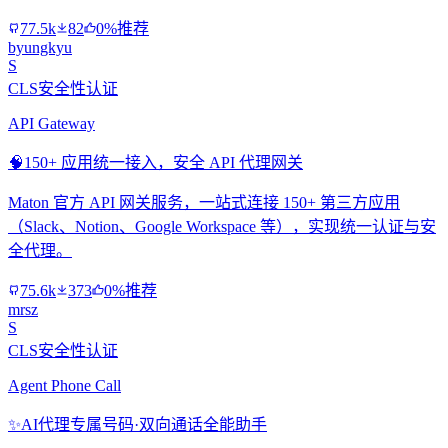
77.5k
82
0%推荐
byungkyu
S
CLS安全性认证
API Gateway
🧠
150+ 应用统一接入，安全 API 代理网关
Maton 官方 API 网关服务，一站式连接 150+ 第三方应用
（Slack、Notion、Google Workspace 等），实现统一认证与安
全代理。
75.6k
373
0%推荐
mrsz
S
CLS安全性认证
Agent Phone Call
✨
AI代理专属号码·双向通话全能助手