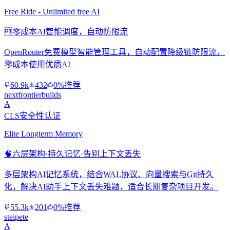
Free Ride - Unlimited free AI
🆓
零成本AI智能调度，自动防限流
OpenRouter免费模型智能管理工具，自动配置降级链防限流，
零成本使用优质AI
60.9k
432
0%推荐
nextfrontierbuilds
A
CLS安全性认证
Elite Longterm Memory
🧠
六层架构·持久记忆·告别上下文丢失
多层架构AI记忆系统，结合WAL协议、向量搜索与Git持久
化，解决AI助手上下文丢失难题，适合长期复杂项目开发。
55.3k
201
0%推荐
steipete
A