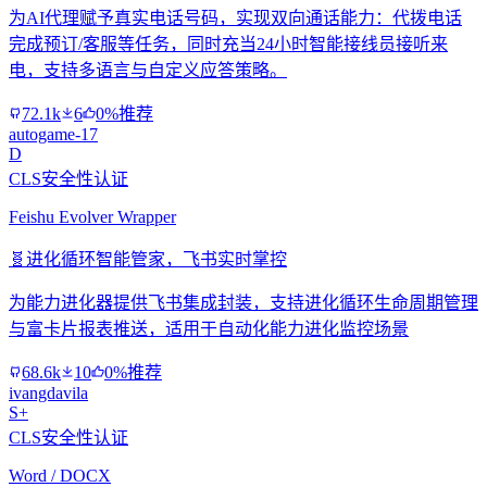
为AI代理赋予真实电话号码，实现双向通话能力：代拨电话
完成预订/客服等任务，同时充当24小时智能接线员接听来
电，支持多语言与自定义应答策略。
72.1k
6
0%推荐
autogame-17
D
CLS安全性认证
Feishu Evolver Wrapper
🧬
进化循环智能管家，飞书实时掌控
为能力进化器提供飞书集成封装，支持进化循环生命周期管理
与富卡片报表推送，适用于自动化能力进化监控场景
68.6k
10
0%推荐
ivangdavila
S+
CLS安全性认证
Word / DOCX