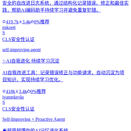
安全的自改进日志系统，通过结构化记录错误、修正和最佳实
践，帮助AI编码助手持续学习并避免重复犯错。
419.7k
3.4k
0%推荐
pskoett
S
CLS安全性认证
self-improving-agent
✨
AI自我进化·持续学习沉淀
AI自我改进工具：记录错误修正与功能请求，自动沉淀为项
目知识，实现持续学习优化。
418k
3.4k
0%推荐
ivangdavila
S
CLS安全性认证
Self-Improving + Proactive Agent
🧠
越用越懂你的AI记忆进化系统