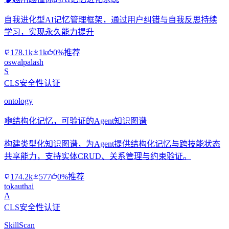
自我进化型AI记忆管理框架，通过用户纠错与自我反思持续
学习，实现永久能力提升
178.1k
1k
0%推荐
oswalpalash
S
CLS安全性认证
ontology
🕸️
结构化记忆，可验证的Agent知识图谱
构建类型化知识图谱，为Agent提供结构化记忆与跨技能状态
共享能力，支持实体CRUD、关系管理与约束验证。
174.2k
577
0%推荐
tokauthai
A
CLS安全性认证
SkillScan