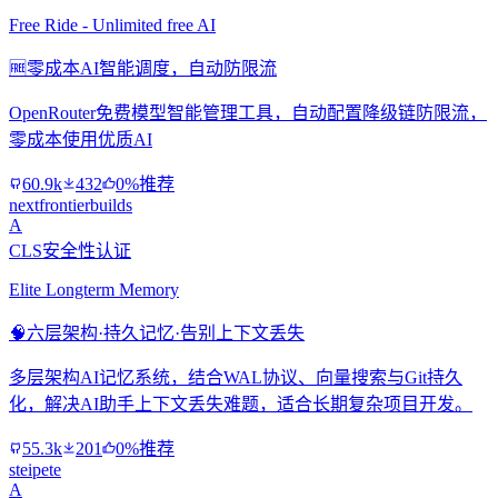
Free Ride - Unlimited free AI
🆓
零成本AI智能调度，自动防限流
OpenRouter免费模型智能管理工具，自动配置降级链防限流，
零成本使用优质AI
60.9k
432
0%推荐
nextfrontierbuilds
A
CLS安全性认证
Elite Longterm Memory
🧠
六层架构·持久记忆·告别上下文丢失
多层架构AI记忆系统，结合WAL协议、向量搜索与Git持久
化，解决AI助手上下文丢失难题，适合长期复杂项目开发。
55.3k
201
0%推荐
steipete
A