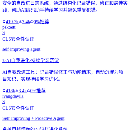
安全的自改进日志系统，通过结构化记录错误、修正和最佳实
践，帮助AI编码助手持续学习并避免重复犯错。
419.7k
3.4k
0%推荐
pskoett
S
CLS安全性认证
self-improving-agent
✨
AI自我进化·持续学习沉淀
AI自我改进工具：记录错误修正与功能请求，自动沉淀为项
目知识，实现持续学习优化。
418k
3.4k
0%推荐
ivangdavila
S
CLS安全性认证
Self-Improving + Proactive Agent
🧠
越用越懂你的AI记忆进化系统