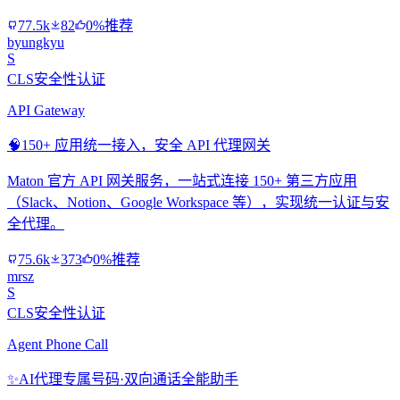
77.5k
82
0%推荐
byungkyu
S
CLS安全性认证
API Gateway
🧠
150+ 应用统一接入，安全 API 代理网关
Maton 官方 API 网关服务，一站式连接 150+ 第三方应用
（Slack、Notion、Google Workspace 等），实现统一认证与安
全代理。
75.6k
373
0%推荐
mrsz
S
CLS安全性认证
Agent Phone Call
✨
AI代理专属号码·双向通话全能助手