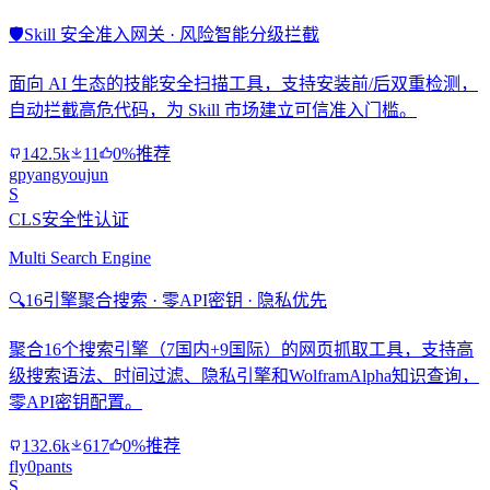
🛡️
Skill 安全准入网关 · 风险智能分级拦截
面向 AI 生态的技能安全扫描工具，支持安装前/后双重检测，
自动拦截高危代码，为 Skill 市场建立可信准入门槛。
142.5k
11
0%推荐
gpyangyoujun
S
CLS安全性认证
Multi Search Engine
🔍
16引擎聚合搜索 · 零API密钥 · 隐私优先
聚合16个搜索引擎（7国内+9国际）的网页抓取工具，支持高
级搜索语法、时间过滤、隐私引擎和WolframAlpha知识查询，
零API密钥配置。
132.6k
617
0%推荐
fly0pants
S