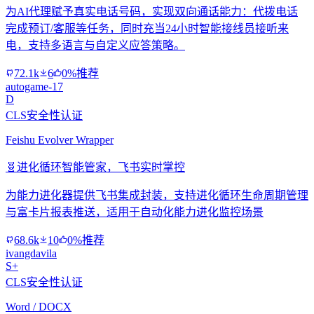
为AI代理赋予真实电话号码，实现双向通话能力：代拨电话
完成预订/客服等任务，同时充当24小时智能接线员接听来
电，支持多语言与自定义应答策略。
72.1k
6
0%推荐
autogame-17
D
CLS安全性认证
Feishu Evolver Wrapper
🧬
进化循环智能管家，飞书实时掌控
为能力进化器提供飞书集成封装，支持进化循环生命周期管理
与富卡片报表推送，适用于自动化能力进化监控场景
68.6k
10
0%推荐
ivangdavila
S+
CLS安全性认证
Word / DOCX