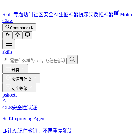
Skills
专题
热门
社区
安全
AI生图神器
提示词反推神器
Molili
Claw
Command+K
skills
分类
来源可信度
安全等级
pskoett
A
CLS安全性认证
Self-Improving Agent
📝
让AI记住教训，不再重复犯错