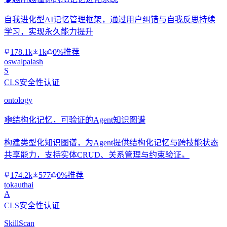
自我进化型AI记忆管理框架，通过用户纠错与自我反思持续
学习，实现永久能力提升
178.1k
1k
0%推荐
oswalpalash
S
CLS安全性认证
ontology
🕸️
结构化记忆，可验证的Agent知识图谱
构建类型化知识图谱，为Agent提供结构化记忆与跨技能状态
共享能力，支持实体CRUD、关系管理与约束验证。
174.2k
577
0%推荐
tokauthai
A
CLS安全性认证
SkillScan