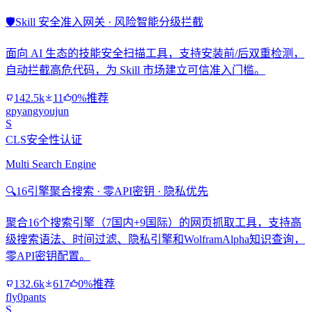
🛡️
Skill 安全准入网关 · 风险智能分级拦截
面向 AI 生态的技能安全扫描工具，支持安装前/后双重检测，
自动拦截高危代码，为 Skill 市场建立可信准入门槛。
142.5k
11
0%推荐
gpyangyoujun
S
CLS安全性认证
Multi Search Engine
🔍
16引擎聚合搜索 · 零API密钥 · 隐私优先
聚合16个搜索引擎（7国内+9国际）的网页抓取工具，支持高
级搜索语法、时间过滤、隐私引擎和WolframAlpha知识查询，
零API密钥配置。
132.6k
617
0%推荐
fly0pants
S