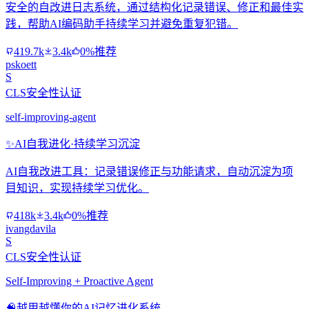
安全的自改进日志系统，通过结构化记录错误、修正和最佳实
践，帮助AI编码助手持续学习并避免重复犯错。
419.7k
3.4k
0%推荐
pskoett
S
CLS安全性认证
self-improving-agent
✨
AI自我进化·持续学习沉淀
AI自我改进工具：记录错误修正与功能请求，自动沉淀为项
目知识，实现持续学习优化。
418k
3.4k
0%推荐
ivangdavila
S
CLS安全性认证
Self-Improving + Proactive Agent
🧠
越用越懂你的AI记忆进化系统