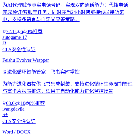
为AI代理赋予真实电话号码，实现双向通话能力：代拨电话
完成预订/客服等任务，同时充当24小时智能接线员接听来
电，支持多语言与自定义应答策略。
72.1k
6
0%推荐
autogame-17
D
CLS安全性认证
Feishu Evolver Wrapper
🧬
进化循环智能管家，飞书实时掌控
为能力进化器提供飞书集成封装，支持进化循环生命周期管理
与富卡片报表推送，适用于自动化能力进化监控场景
68.6k
10
0%推荐
ivangdavila
S+
CLS安全性认证
Word / DOCX