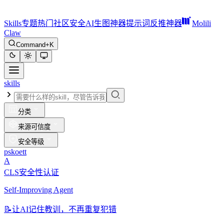
Skills
专题
热门
社区
安全
AI生图神器
提示词反推神器
Molili
Claw
Command+K
skills
分类
来源可信度
安全等级
pskoett
A
CLS安全性认证
Self-Improving Agent
📝
让AI记住教训，不再重复犯错