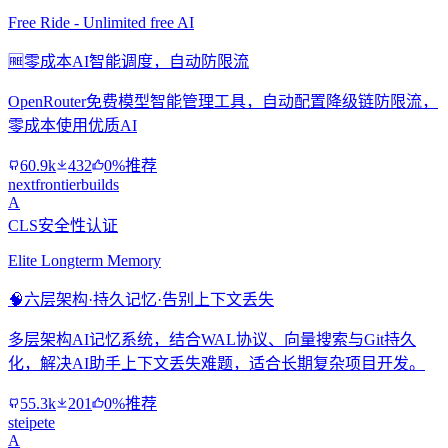
Free Ride - Unlimited free AI
🆓
零成本AI智能调度，自动防限流
OpenRouter免费模型智能管理工具，自动配置降级链防限流，
零成本使用优质AI
60.9k
432
0%推荐
nextfrontierbuilds
A
CLS安全性认证
Elite Longterm Memory
🧠
六层架构·持久记忆·告别上下文丢失
多层架构AI记忆系统，结合WAL协议、向量搜索与Git持久
化，解决AI助手上下文丢失难题，适合长期复杂项目开发。
55.3k
201
0%推荐
steipete
A