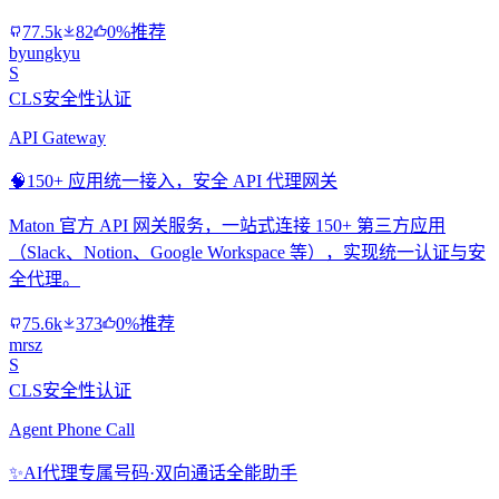
77.5k
82
0%推荐
byungkyu
S
CLS安全性认证
API Gateway
🧠
150+ 应用统一接入，安全 API 代理网关
Maton 官方 API 网关服务，一站式连接 150+ 第三方应用
（Slack、Notion、Google Workspace 等），实现统一认证与安
全代理。
75.6k
373
0%推荐
mrsz
S
CLS安全性认证
Agent Phone Call
✨
AI代理专属号码·双向通话全能助手