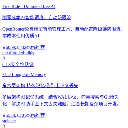
Free Ride - Unlimited free AI
🆓
零成本AI智能调度，自动防限流
OpenRouter免费模型智能管理工具，自动配置降级链防限流，
零成本使用优质AI
60.9k
432
0%推荐
nextfrontierbuilds
A
CLS安全性认证
Elite Longterm Memory
🧠
六层架构·持久记忆·告别上下文丢失
多层架构AI记忆系统，结合WAL协议、向量搜索与Git持久
化，解决AI助手上下文丢失难题，适合长期复杂项目开发。
55.3k
201
0%推荐
steipete
A