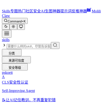
Skills
专题
热门
社区
安全
AI生图神器
提示词反推神器
Molili
Claw
Command+K
skills
分类
来源可信度
安全等级
pskoett
A
CLS安全性认证
Self-Improving Agent
📝
让AI记住教训，不再重复犯错