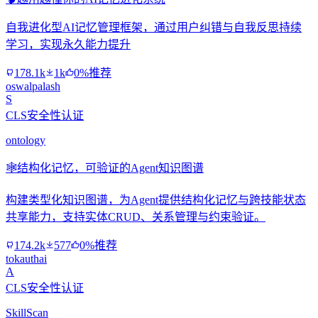
自我进化型AI记忆管理框架，通过用户纠错与自我反思持续
学习，实现永久能力提升
178.1k
1k
0%推荐
oswalpalash
S
CLS安全性认证
ontology
🕸️
结构化记忆，可验证的Agent知识图谱
构建类型化知识图谱，为Agent提供结构化记忆与跨技能状态
共享能力，支持实体CRUD、关系管理与约束验证。
174.2k
577
0%推荐
tokauthai
A
CLS安全性认证
SkillScan