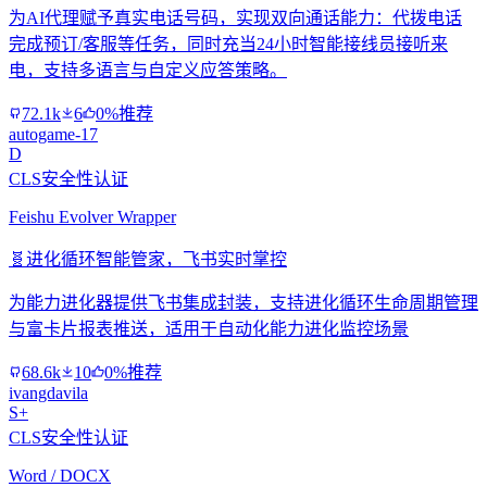
为AI代理赋予真实电话号码，实现双向通话能力：代拨电话
完成预订/客服等任务，同时充当24小时智能接线员接听来
电，支持多语言与自定义应答策略。
72.1k
6
0%推荐
autogame-17
D
CLS安全性认证
Feishu Evolver Wrapper
🧬
进化循环智能管家，飞书实时掌控
为能力进化器提供飞书集成封装，支持进化循环生命周期管理
与富卡片报表推送，适用于自动化能力进化监控场景
68.6k
10
0%推荐
ivangdavila
S+
CLS安全性认证
Word / DOCX