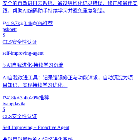
安全的自改进日志系统，通过结构化记录错误、修正和最佳实
践，帮助AI编码助手持续学习并避免重复犯错。
419.7k
3.4k
0%推荐
pskoett
S
CLS安全性认证
self-improving-agent
✨
AI自我进化·持续学习沉淀
AI自我改进工具：记录错误修正与功能请求，自动沉淀为项
目知识，实现持续学习优化。
418k
3.4k
0%推荐
ivangdavila
S
CLS安全性认证
Self-Improving + Proactive Agent
🧠
越用越懂你的AI记忆进化系统