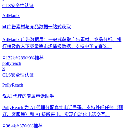
CLS安全性认证
AdMapix
📊
广告素材与竞品数据一站式获取
AdMapix 广告数据层：一站式获取广告素材、竞品分析、排
行榜及收入下载量等市场情报数据，支持中英文查询。
132k
289
0%推荐
pollyreach
S
CLS安全性认证
PollyReach
🦜
AI 代理的专属电话助手
PollyReach 为 AI 代理分配真实电话号码，支持外呼任务（预
订、客服等）和 AI 接听来电，实现自动化电话交互。
96.4k
37
0%推荐