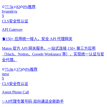
77.5k
82
0%推荐
byungkyu
S
CLS安全性认证
API Gateway
🧠
150+ 应用统一接入，安全 API 代理网关
Maton 官方 API 网关服务，一站式连接 150+ 第三方应用
（Slack、Notion、Google Workspace 等），实现统一认证与安
全代理。
75.6k
373
0%推荐
mrsz
S
CLS安全性认证
Agent Phone Call
✨
AI代理专属号码·双向通话全能助手