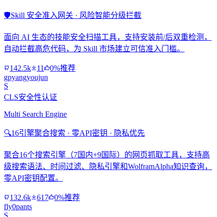
🛡️
Skill 安全准入网关 · 风险智能分级拦截
面向 AI 生态的技能安全扫描工具，支持安装前/后双重检测，
自动拦截高危代码，为 Skill 市场建立可信准入门槛。
142.5k
11
0%推荐
gpyangyoujun
S
CLS安全性认证
Multi Search Engine
🔍
16引擎聚合搜索 · 零API密钥 · 隐私优先
聚合16个搜索引擎（7国内+9国际）的网页抓取工具，支持高
级搜索语法、时间过滤、隐私引擎和WolframAlpha知识查询，
零API密钥配置。
132.6k
617
0%推荐
fly0pants
S