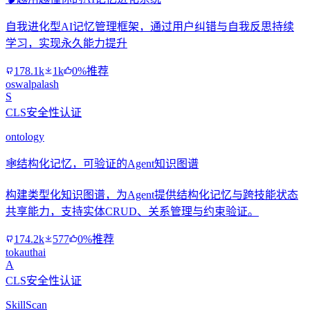
自我进化型AI记忆管理框架，通过用户纠错与自我反思持续
学习，实现永久能力提升
178.1k
1k
0%推荐
oswalpalash
S
CLS安全性认证
ontology
🕸️
结构化记忆，可验证的Agent知识图谱
构建类型化知识图谱，为Agent提供结构化记忆与跨技能状态
共享能力，支持实体CRUD、关系管理与约束验证。
174.2k
577
0%推荐
tokauthai
A
CLS安全性认证
SkillScan