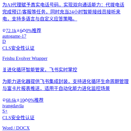
为AI代理赋予真实电话号码，实现双向通话能力：代拨电话
完成预订/客服等任务，同时充当24小时智能接线员接听来
电，支持多语言与自定义应答策略。
72.1k
6
0%推荐
autogame-17
D
CLS安全性认证
Feishu Evolver Wrapper
🧬
进化循环智能管家，飞书实时掌控
为能力进化器提供飞书集成封装，支持进化循环生命周期管理
与富卡片报表推送，适用于自动化能力进化监控场景
68.6k
10
0%推荐
ivangdavila
S+
CLS安全性认证
Word / DOCX