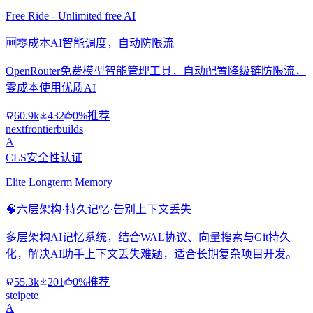
Free Ride - Unlimited free AI
🆓
零成本AI智能调度，自动防限流
OpenRouter免费模型智能管理工具，自动配置降级链防限流，
零成本使用优质AI
60.9k
432
0%推荐
nextfrontierbuilds
A
CLS安全性认证
Elite Longterm Memory
🧠
六层架构·持久记忆·告别上下文丢失
多层架构AI记忆系统，结合WAL协议、向量搜索与Git持久
化，解决AI助手上下文丢失难题，适合长期复杂项目开发。
55.3k
201
0%推荐
steipete
A