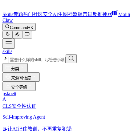
Skills
专题
热门
社区
安全
AI生图神器
提示词反推神器
Molili
Claw
Command+K
skills
分类
来源可信度
安全等级
pskoett
A
CLS安全性认证
Self-Improving Agent
📝
让AI记住教训，不再重复犯错