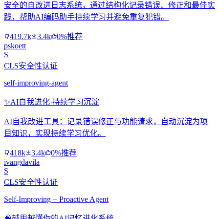
安全的自改进日志系统，通过结构化记录错误、修正和最佳实
践，帮助AI编码助手持续学习并避免重复犯错。
419.7k
3.4k
0%推荐
pskoett
S
CLS安全性认证
self-improving-agent
✨
AI自我进化·持续学习沉淀
AI自我改进工具：记录错误修正与功能请求，自动沉淀为项
目知识，实现持续学习优化。
418k
3.4k
0%推荐
ivangdavila
S
CLS安全性认证
Self-Improving + Proactive Agent
🧠
越用越懂你的AI记忆进化系统