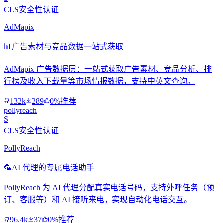
CLS安全性认证
AdMapix
📊
广告素材与竞品数据一站式获取
AdMapix 广告数据层：一站式获取广告素材、竞品分析、排
行榜及收入下载量等市场情报数据，支持中英文查询。
132k
289
0%推荐
pollyreach
S
CLS安全性认证
PollyReach
🦜
AI 代理的专属电话助手
PollyReach 为 AI 代理分配真实电话号码，支持外呼任务（预
订、客服等）和 AI 接听来电，实现自动化电话交互。
96.4k
37
0%推荐