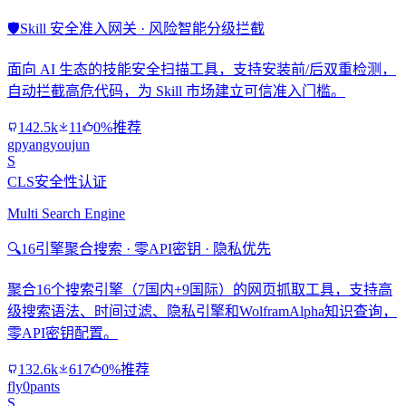
🛡️
Skill 安全准入网关 · 风险智能分级拦截
面向 AI 生态的技能安全扫描工具，支持安装前/后双重检测，
自动拦截高危代码，为 Skill 市场建立可信准入门槛。
142.5k
11
0%推荐
gpyangyoujun
S
CLS安全性认证
Multi Search Engine
🔍
16引擎聚合搜索 · 零API密钥 · 隐私优先
聚合16个搜索引擎（7国内+9国际）的网页抓取工具，支持高
级搜索语法、时间过滤、隐私引擎和WolframAlpha知识查询，
零API密钥配置。
132.6k
617
0%推荐
fly0pants
S