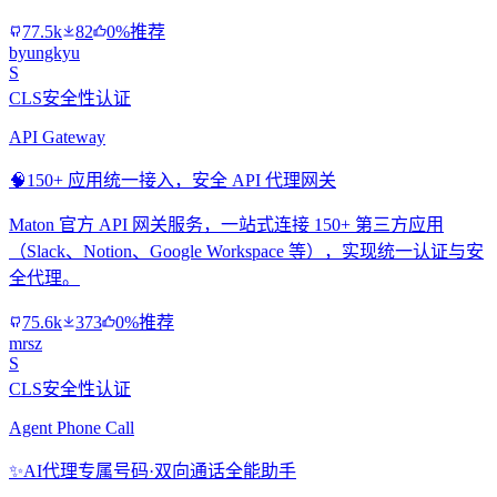
77.5k
82
0%推荐
byungkyu
S
CLS安全性认证
API Gateway
🧠
150+ 应用统一接入，安全 API 代理网关
Maton 官方 API 网关服务，一站式连接 150+ 第三方应用
（Slack、Notion、Google Workspace 等），实现统一认证与安
全代理。
75.6k
373
0%推荐
mrsz
S
CLS安全性认证
Agent Phone Call
✨
AI代理专属号码·双向通话全能助手