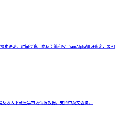
索语法、时间过滤、隐私引擎和WolframAlpha知识查询，零A
排行榜及收入下载量等市场情报数据，支持中英文查询。