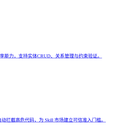
共享能力，支持实体CRUD、关系管理与约束验证。
动拦截高危代码，为 Skill 市场建立可信准入门槛。