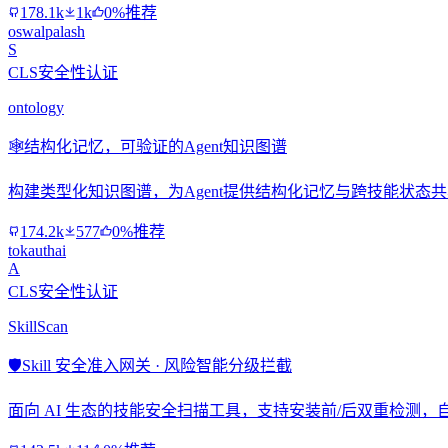
178.1k
1k
0%推荐
oswalpalash
S
CLS安全性认证
ontology
🕸️
结构化记忆，可验证的Agent知识图谱
构建类型化知识图谱，为Agent提供结构化记忆与跨技能状态
174.2k
577
0%推荐
tokauthai
A
CLS安全性认证
SkillScan
🛡️
Skill 安全准入网关 · 风险智能分级拦截
面向 AI 生态的技能安全扫描工具，支持安装前/后双重检测，自