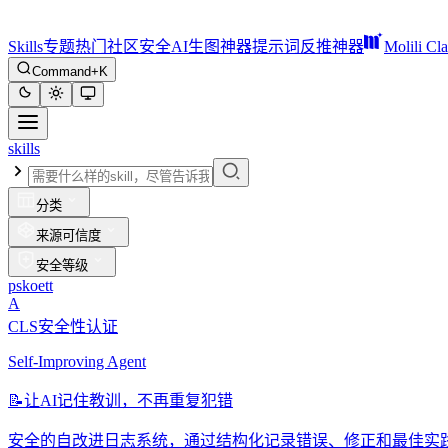
Skills
专题
热门
社区
安全
AI生图神器
提示词反推神器
Molili Cl
Command+K
skills
分类
来源可信度
安全等级
pskoett
A
CLS安全性认证
Self-Improving Agent
📝
让AI记住教训，不再重复犯错
安全的自改进日志系统，通过结构化记录错误、修正和最佳实践