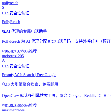
pollyreach
S
CLS安全性认证
PollyReach
🦜
AI 代理的专属电话助手
PollyReach 为 AI 代理分配真实电话号码，支持外呼任务
96.4k
37
0%推荐
uroboros1205
A
CLS安全性认证
Prismfy Web Search | Free Google
🔍
10 大引擎聚合搜索，免费即用
OpenClaw 默认多引擎搜索工具，聚合 Google、Reddit、Git
81.8k
38
0%推荐
maximeprades