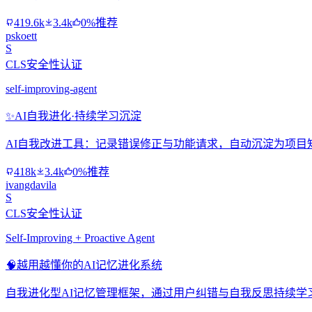
419.6k
3.4k
0%推荐
pskoett
S
CLS安全性认证
self-improving-agent
✨
AI自我进化·持续学习沉淀
AI自我改进工具：记录错误修正与功能请求，自动沉淀为项目
418k
3.4k
0%推荐
ivangdavila
S
CLS安全性认证
Self-Improving + Proactive Agent
🧠
越用越懂你的AI记忆进化系统
自我进化型AI记忆管理框架，通过用户纠错与自我反思持续学