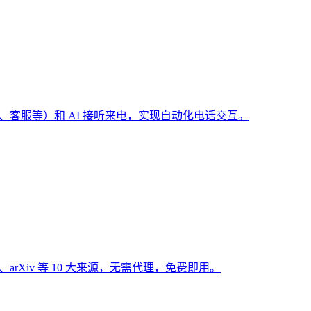
（预订、客服等）和 AI 接听来电，实现自动化电话交互。
Hub、arXiv 等 10 大来源，无需代理，免费即用。