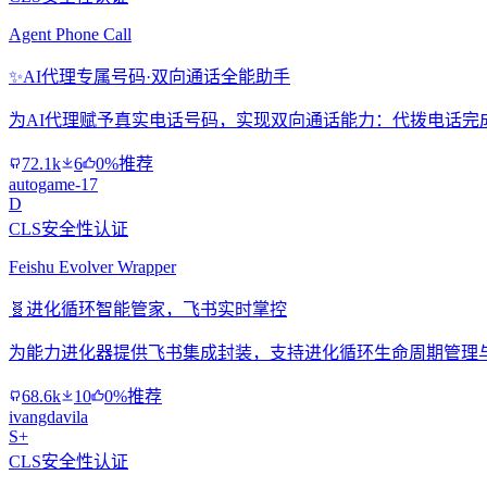
Agent Phone Call
✨
AI代理专属号码·双向通话全能助手
为AI代理赋予真实电话号码，实现双向通话能力：代拨电话完
72.1k
6
0%推荐
autogame-17
D
CLS安全性认证
Feishu Evolver Wrapper
🧬
进化循环智能管家，飞书实时掌控
为能力进化器提供飞书集成封装，支持进化循环生命周期管理
68.6k
10
0%推荐
ivangdavila
S+
CLS安全性认证