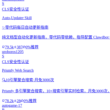
S
CLS安全性认证
Auto-Updater Skill
✨
零代码每日自动更新指南
纯文档型自动化更新指南，零代码零依赖，指导配置 Clawdbo
79.5k
387
0%推荐
uroboros1205
S
CLS安全性认证
Prismfy Web Search
🔍
10引擎聚合搜索·月免3000次
Prismfy 多引擎聚合搜索，10+搜索引擎实时检索，月免300
78.2k
28
0%推荐
autogame-17
B