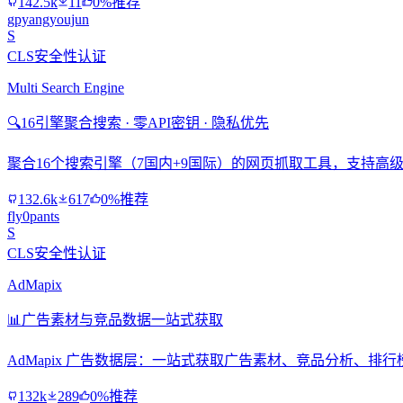
142.5k
11
0%推荐
gpyangyoujun
S
CLS安全性认证
Multi Search Engine
🔍
16引擎聚合搜索 · 零API密钥 · 隐私优先
聚合16个搜索引擎（7国内+9国际）的网页抓取工具，支持高级搜
132.6k
617
0%推荐
fly0pants
S
CLS安全性认证
AdMapix
📊
广告素材与竞品数据一站式获取
AdMapix 广告数据层：一站式获取广告素材、竞品分析、
132k
289
0%推荐