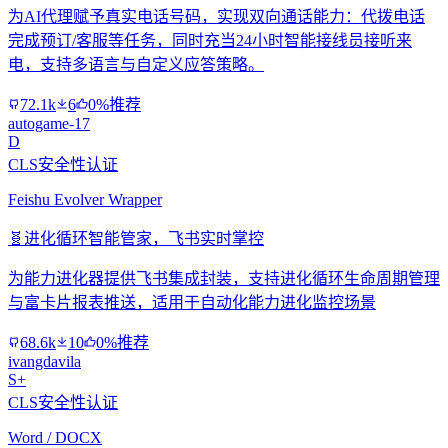
为AI代理赋予真实电话号码，实现双向通话能力：代拨电话
完成预订/客服等任务，同时充当24小时智能接线员接听来
电，支持多语言与自定义应答策略。
72.1k
6
0%推荐
autogame-17
D
CLS安全性认证
Feishu Evolver Wrapper
🧬
进化循环智能管家，飞书实时掌控
为能力进化器提供飞书集成封装，支持进化循环生命周期管理
与富卡片报表推送，适用于自动化能力进化监控场景
68.6k
10
0%推荐
ivangdavila
S+
CLS安全性认证
Word / DOCX