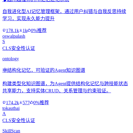
自我进化型AI记忆管理框架，通过用户纠错与自我反思持续
学习，实现永久能力提升
178.1k
1k
0%推荐
oswalpalash
S
CLS安全性认证
ontology
🕸️
结构化记忆，可验证的Agent知识图谱
构建类型化知识图谱，为Agent提供结构化记忆与跨技能状态
共享能力，支持实体CRUD、关系管理与约束验证。
174.2k
577
0%推荐
tokauthai
A
CLS安全性认证
SkillScan