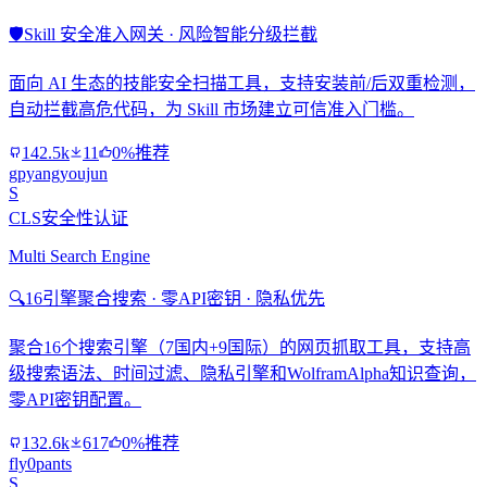
🛡️
Skill 安全准入网关 · 风险智能分级拦截
面向 AI 生态的技能安全扫描工具，支持安装前/后双重检测，
自动拦截高危代码，为 Skill 市场建立可信准入门槛。
142.5k
11
0%推荐
gpyangyoujun
S
CLS安全性认证
Multi Search Engine
🔍
16引擎聚合搜索 · 零API密钥 · 隐私优先
聚合16个搜索引擎（7国内+9国际）的网页抓取工具，支持高
级搜索语法、时间过滤、隐私引擎和WolframAlpha知识查询，
零API密钥配置。
132.6k
617
0%推荐
fly0pants
S