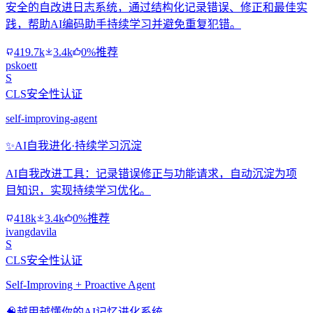
安全的自改进日志系统，通过结构化记录错误、修正和最佳实
践，帮助AI编码助手持续学习并避免重复犯错。
419.7k
3.4k
0%推荐
pskoett
S
CLS安全性认证
self-improving-agent
✨
AI自我进化·持续学习沉淀
AI自我改进工具：记录错误修正与功能请求，自动沉淀为项
目知识，实现持续学习优化。
418k
3.4k
0%推荐
ivangdavila
S
CLS安全性认证
Self-Improving + Proactive Agent
🧠
越用越懂你的AI记忆进化系统