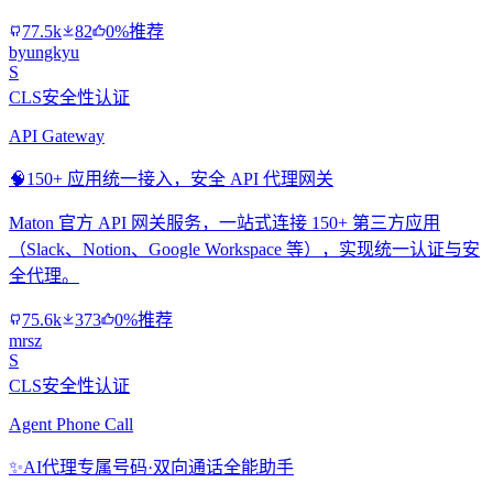
77.5k
82
0%推荐
byungkyu
S
CLS安全性认证
API Gateway
🧠
150+ 应用统一接入，安全 API 代理网关
Maton 官方 API 网关服务，一站式连接 150+ 第三方应用
（Slack、Notion、Google Workspace 等），实现统一认证与安
全代理。
75.6k
373
0%推荐
mrsz
S
CLS安全性认证
Agent Phone Call
✨
AI代理专属号码·双向通话全能助手