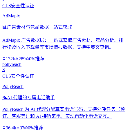
CLS安全性认证
AdMapix
📊
广告素材与竞品数据一站式获取
AdMapix 广告数据层：一站式获取广告素材、竞品分析、排
行榜及收入下载量等市场情报数据，支持中英文查询。
132k
289
0%推荐
pollyreach
S
CLS安全性认证
PollyReach
🦜
AI 代理的专属电话助手
PollyReach 为 AI 代理分配真实电话号码，支持外呼任务（预
订、客服等）和 AI 接听来电，实现自动化电话交互。
96.4k
37
0%推荐