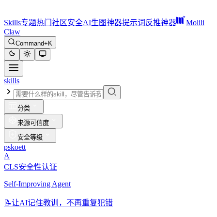
Skills
专题
热门
社区
安全
AI生图神器
提示词反推神器
Molili
Claw
Command+K
skills
分类
来源可信度
安全等级
pskoett
A
CLS安全性认证
Self-Improving Agent
📝
让AI记住教训，不再重复犯错