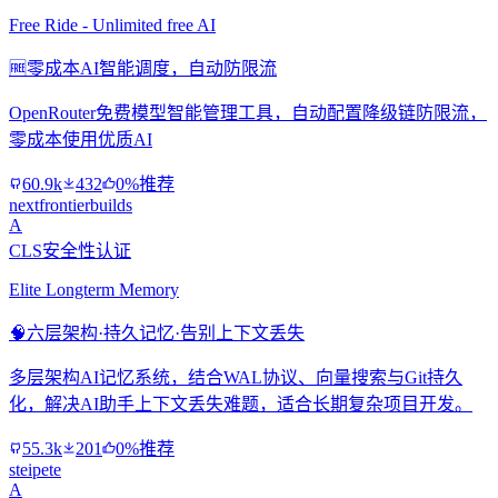
Free Ride - Unlimited free AI
🆓
零成本AI智能调度，自动防限流
OpenRouter免费模型智能管理工具，自动配置降级链防限流，
零成本使用优质AI
60.9k
432
0%推荐
nextfrontierbuilds
A
CLS安全性认证
Elite Longterm Memory
🧠
六层架构·持久记忆·告别上下文丢失
多层架构AI记忆系统，结合WAL协议、向量搜索与Git持久
化，解决AI助手上下文丢失难题，适合长期复杂项目开发。
55.3k
201
0%推荐
steipete
A