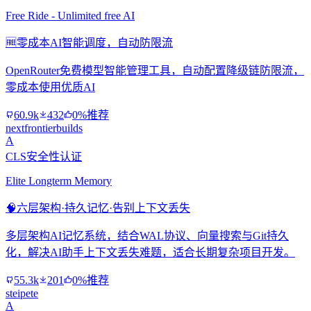
Free Ride - Unlimited free AI
🆓
零成本AI智能调度，自动防限流
OpenRouter免费模型智能管理工具，自动配置降级链防限流，
零成本使用优质AI
60.9k
432
0%推荐
nextfrontierbuilds
A
CLS安全性认证
Elite Longterm Memory
🧠
六层架构·持久记忆·告别上下文丢失
多层架构AI记忆系统，结合WAL协议、向量搜索与Git持久
化，解决AI助手上下文丢失难题，适合长期复杂项目开发。
55.3k
201
0%推荐
steipete
A