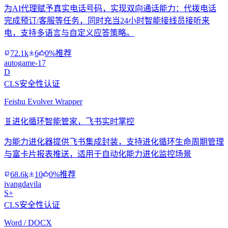
为AI代理赋予真实电话号码，实现双向通话能力：代拨电话
完成预订/客服等任务，同时充当24小时智能接线员接听来
电，支持多语言与自定义应答策略。
72.1k
6
0%推荐
autogame-17
D
CLS安全性认证
Feishu Evolver Wrapper
🧬
进化循环智能管家，飞书实时掌控
为能力进化器提供飞书集成封装，支持进化循环生命周期管理
与富卡片报表推送，适用于自动化能力进化监控场景
68.6k
10
0%推荐
ivangdavila
S+
CLS安全性认证
Word / DOCX