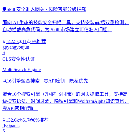
🛡️
Skill 安全准入网关 · 风险智能分级拦截
面向 AI 生态的技能安全扫描工具，支持安装前/后双重检测，
自动拦截高危代码，为 Skill 市场建立可信准入门槛。
142.5k
11
0%推荐
gpyangyoujun
S
CLS安全性认证
Multi Search Engine
🔍
16引擎聚合搜索 · 零API密钥 · 隐私优先
聚合16个搜索引擎（7国内+9国际）的网页抓取工具，支持高
级搜索语法、时间过滤、隐私引擎和WolframAlpha知识查询，
零API密钥配置。
132.6k
617
0%推荐
fly0pants
S