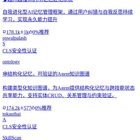
自我进化型AI记忆管理框架，通过用户纠错与自我反思持续
学习，实现永久能力提升
178.1k
1k
0%推荐
oswalpalash
S
CLS安全性认证
ontology
🕸️
结构化记忆，可验证的Agent知识图谱
构建类型化知识图谱，为Agent提供结构化记忆与跨技能状态
共享能力，支持实体CRUD、关系管理与约束验证。
174.2k
577
0%推荐
tokauthai
A
CLS安全性认证
SkillScan