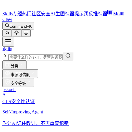
Skills
专题
热门
社区
安全
AI生图神器
提示词反推神器
Molili
Claw
Command+K
skills
分类
来源可信度
安全等级
pskoett
A
CLS安全性认证
Self-Improving Agent
📝
让AI记住教训，不再重复犯错