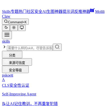
Skills
专题
热门
社区
安全
AI生图神器
提示词反推神器
Molili
Claw
Command+K
skills
分类
来源可信度
安全等级
pskoett
A
CLS安全性认证
Self-Improving Agent
📝
让AI记住教训，不再重复犯错