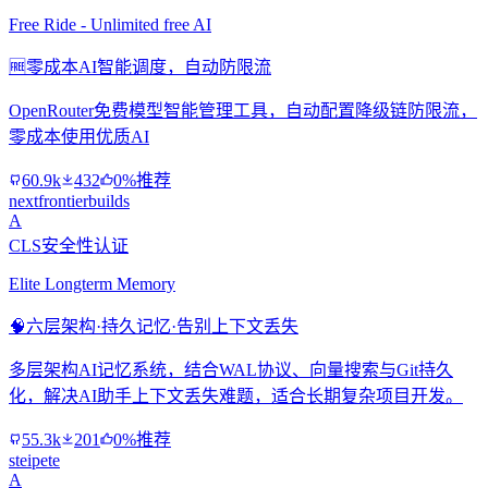
Free Ride - Unlimited free AI
🆓
零成本AI智能调度，自动防限流
OpenRouter免费模型智能管理工具，自动配置降级链防限流，
零成本使用优质AI
60.9k
432
0%推荐
nextfrontierbuilds
A
CLS安全性认证
Elite Longterm Memory
🧠
六层架构·持久记忆·告别上下文丢失
多层架构AI记忆系统，结合WAL协议、向量搜索与Git持久
化，解决AI助手上下文丢失难题，适合长期复杂项目开发。
55.3k
201
0%推荐
steipete
A