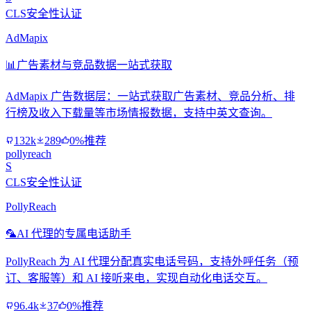
CLS安全性认证
AdMapix
📊
广告素材与竞品数据一站式获取
AdMapix 广告数据层：一站式获取广告素材、竞品分析、排
行榜及收入下载量等市场情报数据，支持中英文查询。
132k
289
0%推荐
pollyreach
S
CLS安全性认证
PollyReach
🦜
AI 代理的专属电话助手
PollyReach 为 AI 代理分配真实电话号码，支持外呼任务（预
订、客服等）和 AI 接听来电，实现自动化电话交互。
96.4k
37
0%推荐