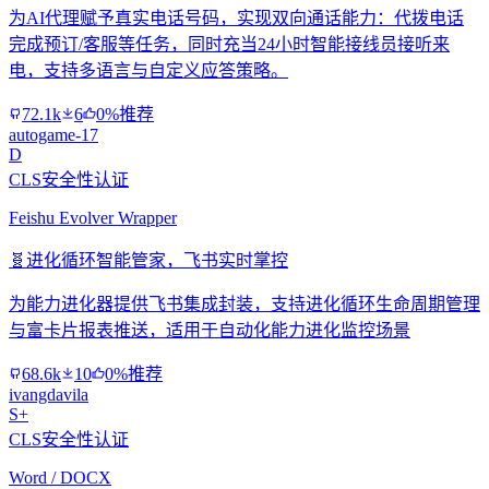
为AI代理赋予真实电话号码，实现双向通话能力：代拨电话
完成预订/客服等任务，同时充当24小时智能接线员接听来
电，支持多语言与自定义应答策略。
72.1k
6
0%推荐
autogame-17
D
CLS安全性认证
Feishu Evolver Wrapper
🧬
进化循环智能管家，飞书实时掌控
为能力进化器提供飞书集成封装，支持进化循环生命周期管理
与富卡片报表推送，适用于自动化能力进化监控场景
68.6k
10
0%推荐
ivangdavila
S+
CLS安全性认证
Word / DOCX