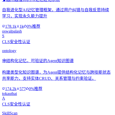
自我进化型AI记忆管理框架，通过用户纠错与自我反思持续
学习，实现永久能力提升
178.1k
1k
0%推荐
oswalpalash
S
CLS安全性认证
ontology
🕸️
结构化记忆，可验证的Agent知识图谱
构建类型化知识图谱，为Agent提供结构化记忆与跨技能状态
共享能力，支持实体CRUD、关系管理与约束验证。
174.2k
577
0%推荐
tokauthai
A
CLS安全性认证
SkillScan