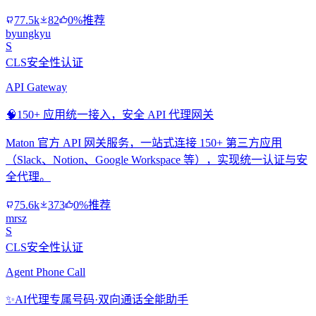
77.5k
82
0%推荐
byungkyu
S
CLS安全性认证
API Gateway
🧠
150+ 应用统一接入，安全 API 代理网关
Maton 官方 API 网关服务，一站式连接 150+ 第三方应用
（Slack、Notion、Google Workspace 等），实现统一认证与安
全代理。
75.6k
373
0%推荐
mrsz
S
CLS安全性认证
Agent Phone Call
✨
AI代理专属号码·双向通话全能助手