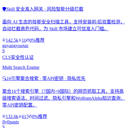
🛡️
Skill 安全准入网关 · 风险智能分级拦截
面向 AI 生态的技能安全扫描工具，支持安装前/后双重检测，
自动拦截高危代码，为 Skill 市场建立可信准入门槛。
142.5k
11
0%推荐
gpyangyoujun
S
CLS安全性认证
Multi Search Engine
🔍
16引擎聚合搜索 · 零API密钥 · 隐私优先
聚合16个搜索引擎（7国内+9国际）的网页抓取工具，支持高
级搜索语法、时间过滤、隐私引擎和WolframAlpha知识查询，
零API密钥配置。
132.6k
617
0%推荐
fly0pants
S