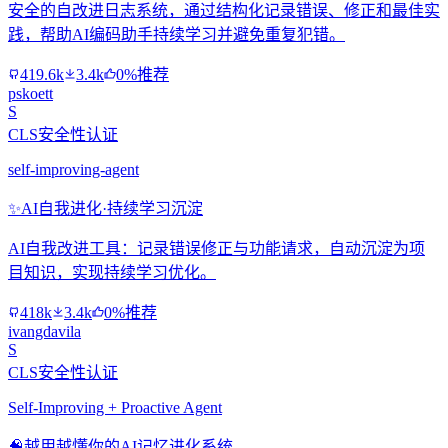
安全的自改进日志系统，通过结构化记录错误、修正和最佳实
践，帮助AI编码助手持续学习并避免重复犯错。
419.6k
3.4k
0%推荐
pskoett
S
CLS安全性认证
self-improving-agent
✨
AI自我进化·持续学习沉淀
AI自我改进工具：记录错误修正与功能请求，自动沉淀为项
目知识，实现持续学习优化。
418k
3.4k
0%推荐
ivangdavila
S
CLS安全性认证
Self-Improving + Proactive Agent
🧠
越用越懂你的AI记忆进化系统