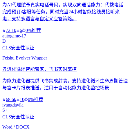
为AI代理赋予真实电话号码，实现双向通话能力：代拨电话
完成预订/客服等任务，同时充当24小时智能接线员接听来
电，支持多语言与自定义应答策略。
72.1k
6
0%推荐
autogame-17
D
CLS安全性认证
Feishu Evolver Wrapper
🧬
进化循环智能管家，飞书实时掌控
为能力进化器提供飞书集成封装，支持进化循环生命周期管理
与富卡片报表推送，适用于自动化能力进化监控场景
68.6k
10
0%推荐
ivangdavila
S+
CLS安全性认证
Word / DOCX