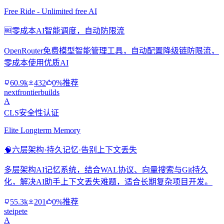
Free Ride - Unlimited free AI
🆓
零成本AI智能调度，自动防限流
OpenRouter免费模型智能管理工具，自动配置降级链防限流，
零成本使用优质AI
60.9k
432
0%推荐
nextfrontierbuilds
A
CLS安全性认证
Elite Longterm Memory
🧠
六层架构·持久记忆·告别上下文丢失
多层架构AI记忆系统，结合WAL协议、向量搜索与Git持久
化，解决AI助手上下文丢失难题，适合长期复杂项目开发。
55.3k
201
0%推荐
steipete
A