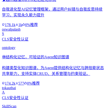
自我进化型AI记忆管理框架，通过用户纠错与自我反思持续
学习，实现永久能力提升
178.1k
1k
0%推荐
oswalpalash
S
CLS安全性认证
ontology
🕸️
结构化记忆，可验证的Agent知识图谱
构建类型化知识图谱，为Agent提供结构化记忆与跨技能状态
共享能力，支持实体CRUD、关系管理与约束验证。
174.2k
577
0%推荐
tokauthai
A
CLS安全性认证
SkillScan