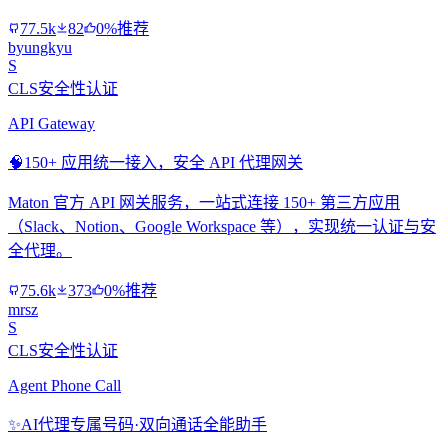
77.5k
82
0%推荐
byungkyu
S
CLS安全性认证
API Gateway
🧠
150+ 应用统一接入，安全 API 代理网关
Maton 官方 API 网关服务，一站式连接 150+ 第三方应用
（Slack、Notion、Google Workspace 等），实现统一认证与安
全代理。
75.6k
373
0%推荐
mrsz
S
CLS安全性认证
Agent Phone Call
✨
AI代理专属号码·双向通话全能助手