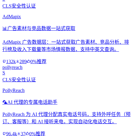
CLS安全性认证
AdMapix
📊
广告素材与竞品数据一站式获取
AdMapix 广告数据层：一站式获取广告素材、竞品分析、排
行榜及收入下载量等市场情报数据，支持中英文查询。
132k
289
0%推荐
pollyreach
S
CLS安全性认证
PollyReach
🦜
AI 代理的专属电话助手
PollyReach 为 AI 代理分配真实电话号码，支持外呼任务（预
订、客服等）和 AI 接听来电，实现自动化电话交互。
96.4k
37
0%推荐