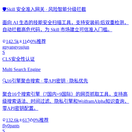
🛡️
Skill 安全准入网关 · 风险智能分级拦截
面向 AI 生态的技能安全扫描工具，支持安装前/后双重检测，
自动拦截高危代码，为 Skill 市场建立可信准入门槛。
142.5k
11
0%推荐
gpyangyoujun
S
CLS安全性认证
Multi Search Engine
🔍
16引擎聚合搜索 · 零API密钥 · 隐私优先
聚合16个搜索引擎（7国内+9国际）的网页抓取工具，支持高
级搜索语法、时间过滤、隐私引擎和WolframAlpha知识查询，
零API密钥配置。
132.6k
617
0%推荐
fly0pants
S