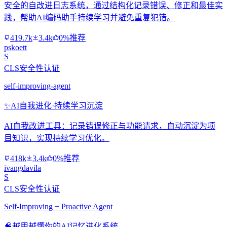
安全的自改进日志系统，通过结构化记录错误、修正和最佳实
践，帮助AI编码助手持续学习并避免重复犯错。
419.7k
3.4k
0%推荐
pskoett
S
CLS安全性认证
self-improving-agent
✨
AI自我进化·持续学习沉淀
AI自我改进工具：记录错误修正与功能请求，自动沉淀为项
目知识，实现持续学习优化。
418k
3.4k
0%推荐
ivangdavila
S
CLS安全性认证
Self-Improving + Proactive Agent
🧠
越用越懂你的AI记忆进化系统