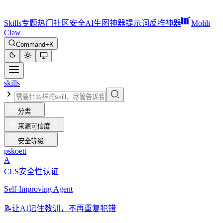
Skills
专题
热门
社区
安全
AI生图神器
提示词反推神器
Molili
Claw
Command+K
skills
分类
来源可信度
安全等级
pskoett
A
CLS安全性认证
Self-Improving Agent
📝
让AI记住教训，不再重复犯错