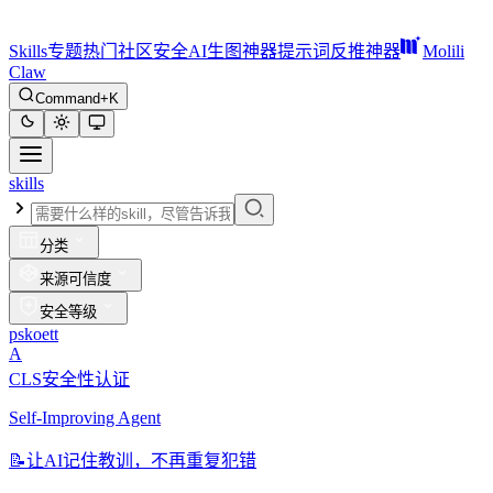
Skills
专题
热门
社区
安全
AI生图神器
提示词反推神器
Molili
Claw
Command+K
skills
分类
来源可信度
安全等级
pskoett
A
CLS安全性认证
Self-Improving Agent
📝
让AI记住教训，不再重复犯错