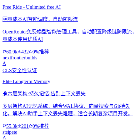
Free Ride - Unlimited free AI
🆓
零成本AI智能调度，自动防限流
OpenRouter免费模型智能管理工具，自动配置降级链防限流，
零成本使用优质AI
60.9k
432
0%推荐
nextfrontierbuilds
A
CLS安全性认证
Elite Longterm Memory
🧠
六层架构·持久记忆·告别上下文丢失
多层架构AI记忆系统，结合WAL协议、向量搜索与Git持久
化，解决AI助手上下文丢失难题，适合长期复杂项目开发。
55.3k
201
0%推荐
steipete
A