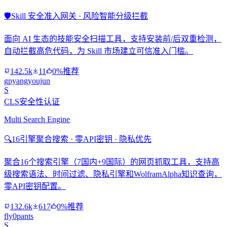
🛡️
Skill 安全准入网关 · 风险智能分级拦截
面向 AI 生态的技能安全扫描工具，支持安装前/后双重检测，
自动拦截高危代码，为 Skill 市场建立可信准入门槛。
142.5k
11
0%推荐
gpyangyoujun
S
CLS安全性认证
Multi Search Engine
🔍
16引擎聚合搜索 · 零API密钥 · 隐私优先
聚合16个搜索引擎（7国内+9国际）的网页抓取工具，支持高
级搜索语法、时间过滤、隐私引擎和WolframAlpha知识查询，
零API密钥配置。
132.6k
617
0%推荐
fly0pants
S