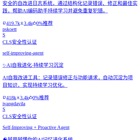
安全的自改进日志系统，通过结构化记录错误、修正和最佳实
践，帮助AI编码助手持续学习并避免重复犯错。
419.7k
3.4k
0%推荐
pskoett
S
CLS安全性认证
self-improving-agent
✨
AI自我进化·持续学习沉淀
AI自我改进工具：记录错误修正与功能请求，自动沉淀为项
目知识，实现持续学习优化。
418k
3.4k
0%推荐
ivangdavila
S
CLS安全性认证
Self-Improving + Proactive Agent
🧠
越用越懂你的AI记忆进化系统