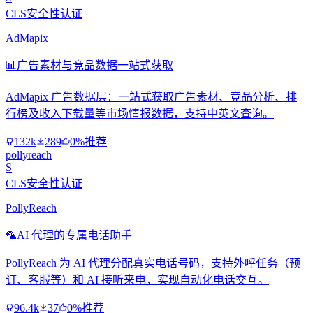
CLS安全性认证
AdMapix
📊
广告素材与竞品数据一站式获取
AdMapix 广告数据层：一站式获取广告素材、竞品分析、排
行榜及收入下载量等市场情报数据，支持中英文查询。
132k
289
0%推荐
pollyreach
S
CLS安全性认证
PollyReach
🦜
AI 代理的专属电话助手
PollyReach 为 AI 代理分配真实电话号码，支持外呼任务（预
订、客服等）和 AI 接听来电，实现自动化电话交互。
96.4k
37
0%推荐