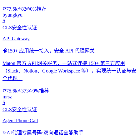
77.5k
82
0%推荐
byungkyu
S
CLS安全性认证
API Gateway
🧠
150+ 应用统一接入，安全 API 代理网关
Maton 官方 API 网关服务，一站式连接 150+ 第三方应用
（Slack、Notion、Google Workspace 等），实现统一认证与安
全代理。
75.6k
373
0%推荐
mrsz
S
CLS安全性认证
Agent Phone Call
✨
AI代理专属号码·双向通话全能助手