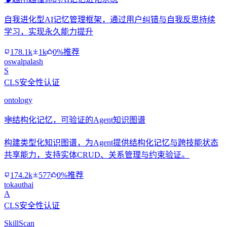
自我进化型AI记忆管理框架，通过用户纠错与自我反思持续
学习，实现永久能力提升
178.1k
1k
0%推荐
oswalpalash
S
CLS安全性认证
ontology
🕸️
结构化记忆，可验证的Agent知识图谱
构建类型化知识图谱，为Agent提供结构化记忆与跨技能状态
共享能力，支持实体CRUD、关系管理与约束验证。
174.2k
577
0%推荐
tokauthai
A
CLS安全性认证
SkillScan