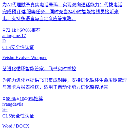
为AI代理赋予真实电话号码，实现双向通话能力：代拨电话
完成预订/客服等任务，同时充当24小时智能接线员接听来
电，支持多语言与自定义应答策略。
72.1k
6
0%推荐
autogame-17
D
CLS安全性认证
Feishu Evolver Wrapper
🧬
进化循环智能管家，飞书实时掌控
为能力进化器提供飞书集成封装，支持进化循环生命周期管理
与富卡片报表推送，适用于自动化能力进化监控场景
68.6k
10
0%推荐
ivangdavila
S+
CLS安全性认证
Word / DOCX