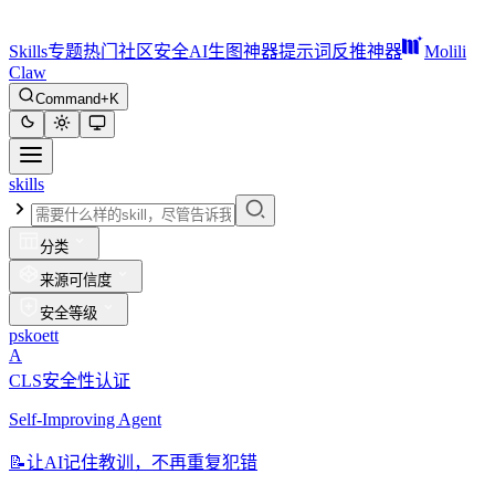
Skills
专题
热门
社区
安全
AI生图神器
提示词反推神器
Molili
Claw
Command+K
skills
分类
来源可信度
安全等级
pskoett
A
CLS安全性认证
Self-Improving Agent
📝
让AI记住教训，不再重复犯错