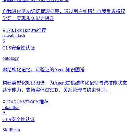
自我进化型AI记忆管理框架，通过用户纠错与自我反思持续
学习，实现永久能力提升
178.1k
1k
0%推荐
oswalpalash
S
CLS安全性认证
ontology
🕸️
结构化记忆，可验证的Agent知识图谱
构建类型化知识图谱，为Agent提供结构化记忆与跨技能状态
共享能力，支持实体CRUD、关系管理与约束验证。
174.2k
577
0%推荐
tokauthai
A
CLS安全性认证
SkillScan