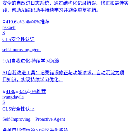
安全的自改进日志系统，通过结构化记录错误、修正和最佳实
践，帮助AI编码助手持续学习并避免重复犯错。
419.6k
3.4k
0%推荐
pskoett
S
CLS安全性认证
self-improving-agent
✨
AI自我进化·持续学习沉淀
AI自我改进工具：记录错误修正与功能请求，自动沉淀为项
目知识，实现持续学习优化。
418k
3.4k
0%推荐
ivangdavila
S
CLS安全性认证
Self-Improving + Proactive Agent
🧠
越用越懂你的AI记忆进化系统