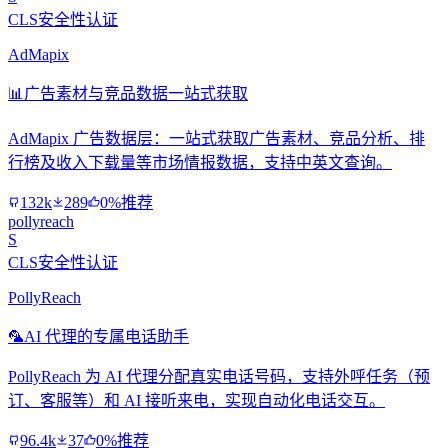
CLS安全性认证
AdMapix
📊
广告素材与竞品数据一站式获取
AdMapix 广告数据层：一站式获取广告素材、竞品分析、排
行榜及收入下载量等市场情报数据，支持中英文查询。
132k
289
0%推荐
pollyreach
S
CLS安全性认证
PollyReach
🦜
AI 代理的专属电话助手
PollyReach 为 AI 代理分配真实电话号码，支持外呼任务（预
订、客服等）和 AI 接听来电，实现自动化电话交互。
96.4k
37
0%推荐