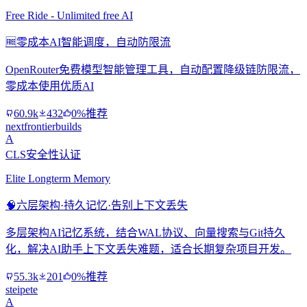
Free Ride - Unlimited free AI
🆓
零成本AI智能调度，自动防限流
OpenRouter免费模型智能管理工具，自动配置降级链防限流，
零成本使用优质AI
60.9k
432
0%推荐
nextfrontierbuilds
A
CLS安全性认证
Elite Longterm Memory
🧠
六层架构·持久记忆·告别上下文丢失
多层架构AI记忆系统，结合WAL协议、向量搜索与Git持久
化，解决AI助手上下文丢失难题，适合长期复杂项目开发。
55.3k
201
0%推荐
steipete
A