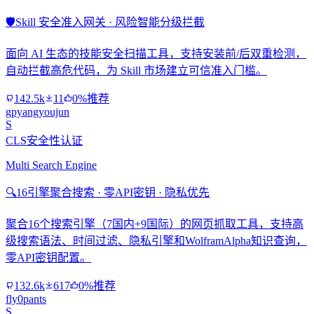
🛡️
Skill 安全准入网关 · 风险智能分级拦截
面向 AI 生态的技能安全扫描工具，支持安装前/后双重检测，
自动拦截高危代码，为 Skill 市场建立可信准入门槛。
142.5k
11
0%推荐
gpyangyoujun
S
CLS安全性认证
Multi Search Engine
🔍
16引擎聚合搜索 · 零API密钥 · 隐私优先
聚合16个搜索引擎（7国内+9国际）的网页抓取工具，支持高
级搜索语法、时间过滤、隐私引擎和WolframAlpha知识查询，
零API密钥配置。
132.6k
617
0%推荐
fly0pants
S