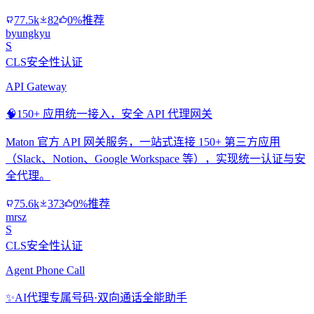
77.5k
82
0%推荐
byungkyu
S
CLS安全性认证
API Gateway
🧠
150+ 应用统一接入，安全 API 代理网关
Maton 官方 API 网关服务，一站式连接 150+ 第三方应用
（Slack、Notion、Google Workspace 等），实现统一认证与安
全代理。
75.6k
373
0%推荐
mrsz
S
CLS安全性认证
Agent Phone Call
✨
AI代理专属号码·双向通话全能助手