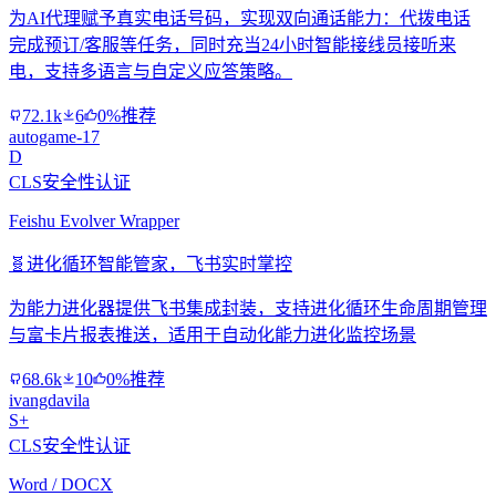
为AI代理赋予真实电话号码，实现双向通话能力：代拨电话
完成预订/客服等任务，同时充当24小时智能接线员接听来
电，支持多语言与自定义应答策略。
72.1k
6
0%推荐
autogame-17
D
CLS安全性认证
Feishu Evolver Wrapper
🧬
进化循环智能管家，飞书实时掌控
为能力进化器提供飞书集成封装，支持进化循环生命周期管理
与富卡片报表推送，适用于自动化能力进化监控场景
68.6k
10
0%推荐
ivangdavila
S+
CLS安全性认证
Word / DOCX