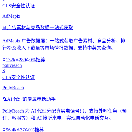
CLS安全性认证
AdMapix
📊
广告素材与竞品数据一站式获取
AdMapix 广告数据层：一站式获取广告素材、竞品分析、排
行榜及收入下载量等市场情报数据，支持中英文查询。
132k
289
0%推荐
pollyreach
S
CLS安全性认证
PollyReach
🦜
AI 代理的专属电话助手
PollyReach 为 AI 代理分配真实电话号码，支持外呼任务（预
订、客服等）和 AI 接听来电，实现自动化电话交互。
96.4k
37
0%推荐