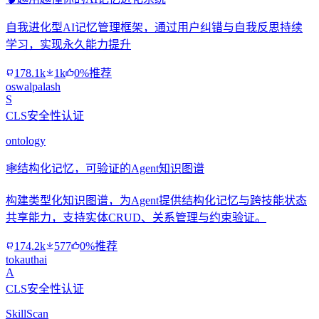
自我进化型AI记忆管理框架，通过用户纠错与自我反思持续
学习，实现永久能力提升
178.1k
1k
0%推荐
oswalpalash
S
CLS安全性认证
ontology
🕸️
结构化记忆，可验证的Agent知识图谱
构建类型化知识图谱，为Agent提供结构化记忆与跨技能状态
共享能力，支持实体CRUD、关系管理与约束验证。
174.2k
577
0%推荐
tokauthai
A
CLS安全性认证
SkillScan