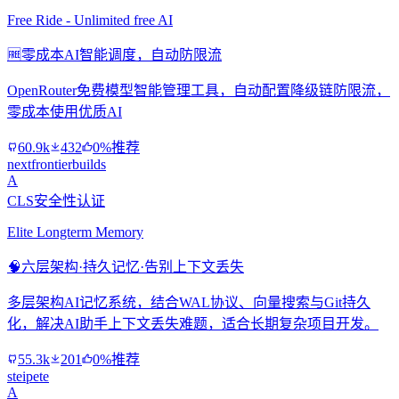
Free Ride - Unlimited free AI
🆓
零成本AI智能调度，自动防限流
OpenRouter免费模型智能管理工具，自动配置降级链防限流，
零成本使用优质AI
60.9k
432
0%推荐
nextfrontierbuilds
A
CLS安全性认证
Elite Longterm Memory
🧠
六层架构·持久记忆·告别上下文丢失
多层架构AI记忆系统，结合WAL协议、向量搜索与Git持久
化，解决AI助手上下文丢失难题，适合长期复杂项目开发。
55.3k
201
0%推荐
steipete
A