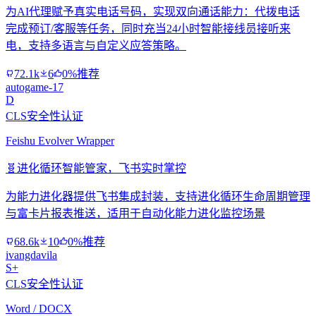
为AI代理赋予真实电话号码，实现双向通话能力：代拨电话
完成预订/客服等任务，同时充当24小时智能接线员接听来
电，支持多语言与自定义应答策略。
72.1k
6
0%推荐
autogame-17
D
CLS安全性认证
Feishu Evolver Wrapper
🧬
进化循环智能管家，飞书实时掌控
为能力进化器提供飞书集成封装，支持进化循环生命周期管理
与富卡片报表推送，适用于自动化能力进化监控场景
68.6k
10
0%推荐
ivangdavila
S+
CLS安全性认证
Word / DOCX