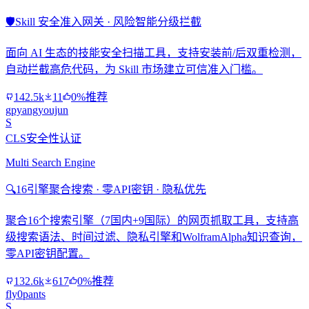
🛡️
Skill 安全准入网关 · 风险智能分级拦截
面向 AI 生态的技能安全扫描工具，支持安装前/后双重检测，
自动拦截高危代码，为 Skill 市场建立可信准入门槛。
142.5k
11
0%推荐
gpyangyoujun
S
CLS安全性认证
Multi Search Engine
🔍
16引擎聚合搜索 · 零API密钥 · 隐私优先
聚合16个搜索引擎（7国内+9国际）的网页抓取工具，支持高
级搜索语法、时间过滤、隐私引擎和WolframAlpha知识查询，
零API密钥配置。
132.6k
617
0%推荐
fly0pants
S