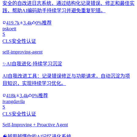
安全的自改进日志系统，通过结构化记录错误、修正和最佳实
践，帮助AI编码助手持续学习并避免重复犯错。
419.7k
3.4k
0%推荐
pskoett
S
CLS安全性认证
self-improving-agent
✨
AI自我进化·持续学习沉淀
AI自我改进工具：记录错误修正与功能请求，自动沉淀为项
目知识，实现持续学习优化。
418k
3.4k
0%推荐
ivangdavila
S
CLS安全性认证
Self-Improving + Proactive Agent
🧠
越用越懂你的AI记忆进化系统