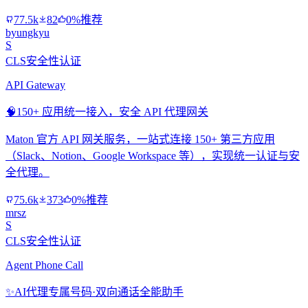
77.5k
82
0%推荐
byungkyu
S
CLS安全性认证
API Gateway
🧠
150+ 应用统一接入，安全 API 代理网关
Maton 官方 API 网关服务，一站式连接 150+ 第三方应用
（Slack、Notion、Google Workspace 等），实现统一认证与安
全代理。
75.6k
373
0%推荐
mrsz
S
CLS安全性认证
Agent Phone Call
✨
AI代理专属号码·双向通话全能助手