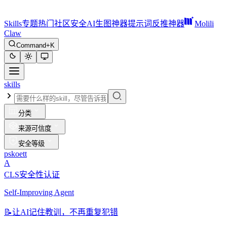
Skills
专题
热门
社区
安全
AI生图神器
提示词反推神器
Molili
Claw
Command+K
skills
分类
来源可信度
安全等级
pskoett
A
CLS安全性认证
Self-Improving Agent
📝
让AI记住教训，不再重复犯错