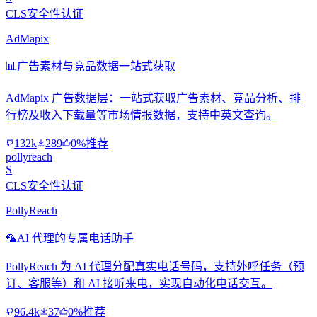
CLS安全性认证
AdMapix
📊
广告素材与竞品数据一站式获取
AdMapix 广告数据层：一站式获取广告素材、竞品分析、排
行榜及收入下载量等市场情报数据，支持中英文查询。
132k
289
0%推荐
pollyreach
S
CLS安全性认证
PollyReach
🦜
AI 代理的专属电话助手
PollyReach 为 AI 代理分配真实电话号码，支持外呼任务（预
订、客服等）和 AI 接听来电，实现自动化电话交互。
96.4k
37
0%推荐