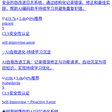
安全的自改进日志系统，通过结构化记录错误、修正和最佳实
践，帮助AI编码助手持续学习并避免重复犯错。
419.7k
3.4k
0%推荐
pskoett
S
CLS安全性认证
self-improving-agent
✨
AI自我进化·持续学习沉淀
AI自我改进工具：记录错误修正与功能请求，自动沉淀为项
目知识，实现持续学习优化。
418k
3.4k
0%推荐
ivangdavila
S
CLS安全性认证
Self-Improving + Proactive Agent
🧠
越用越懂你的AI记忆进化系统