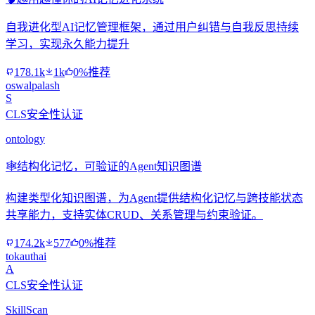
自我进化型AI记忆管理框架，通过用户纠错与自我反思持续
学习，实现永久能力提升
178.1k
1k
0%推荐
oswalpalash
S
CLS安全性认证
ontology
🕸️
结构化记忆，可验证的Agent知识图谱
构建类型化知识图谱，为Agent提供结构化记忆与跨技能状态
共享能力，支持实体CRUD、关系管理与约束验证。
174.2k
577
0%推荐
tokauthai
A
CLS安全性认证
SkillScan