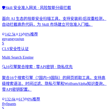
🛡️
Skill 安全准入网关 · 风险智能分级拦截
面向 AI 生态的技能安全扫描工具，支持安装前/后双重检测，
自动拦截高危代码，为 Skill 市场建立可信准入门槛。
142.5k
11
0%推荐
gpyangyoujun
S
CLS安全性认证
Multi Search Engine
🔍
16引擎聚合搜索 · 零API密钥 · 隐私优先
聚合16个搜索引擎（7国内+9国际）的网页抓取工具，支持高
级搜索语法、时间过滤、隐私引擎和WolframAlpha知识查询，
零API密钥配置。
132.6k
617
0%推荐
fly0pants
S