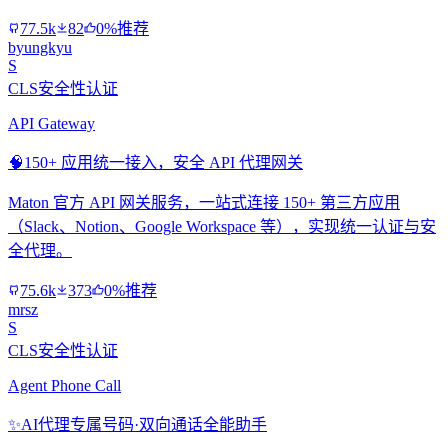
77.5k
82
0%推荐
byungkyu
S
CLS安全性认证
API Gateway
🧠
150+ 应用统一接入，安全 API 代理网关
Maton 官方 API 网关服务，一站式连接 150+ 第三方应用
（Slack、Notion、Google Workspace 等），实现统一认证与安
全代理。
75.6k
373
0%推荐
mrsz
S
CLS安全性认证
Agent Phone Call
✨
AI代理专属号码·双向通话全能助手