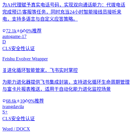
为AI代理赋予真实电话号码，实现双向通话能力：代拨电话
完成预订/客服等任务，同时充当24小时智能接线员接听来
电，支持多语言与自定义应答策略。
72.1k
6
0%推荐
autogame-17
D
CLS安全性认证
Feishu Evolver Wrapper
🧬
进化循环智能管家，飞书实时掌控
为能力进化器提供飞书集成封装，支持进化循环生命周期管理
与富卡片报表推送，适用于自动化能力进化监控场景
68.6k
10
0%推荐
ivangdavila
S+
CLS安全性认证
Word / DOCX