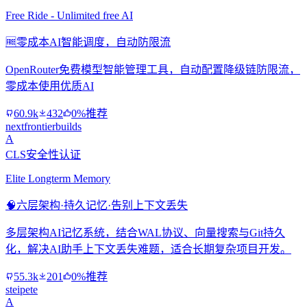
Free Ride - Unlimited free AI
🆓
零成本AI智能调度，自动防限流
OpenRouter免费模型智能管理工具，自动配置降级链防限流，
零成本使用优质AI
60.9k
432
0%推荐
nextfrontierbuilds
A
CLS安全性认证
Elite Longterm Memory
🧠
六层架构·持久记忆·告别上下文丢失
多层架构AI记忆系统，结合WAL协议、向量搜索与Git持久
化，解决AI助手上下文丢失难题，适合长期复杂项目开发。
55.3k
201
0%推荐
steipete
A